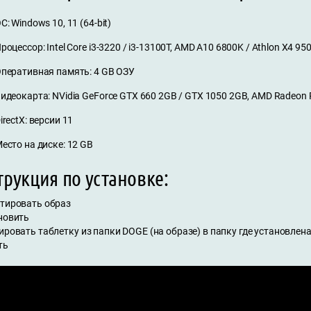
С: Windows 10, 11 (64-bit)
роцессор: Intel Core i3-3220 / i3-13100T, AMD A10 6800K / Athlon X4 95
перативная память: 4 GB ОЗУ
идеокарта: NVidia GeForce GTX 660 2GB / GTX 1050 2GB, AMD Radeon 
irectX: версии 11
есто на диске: 12 GB
рукция по установке:
нтировать образ
ановить
ировать таблетку из папки DOGE (на образе) в папку где установлена
ть