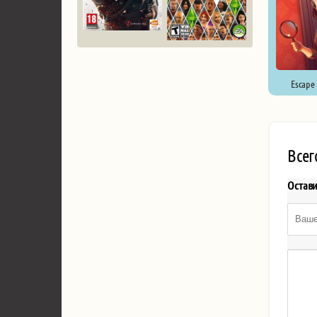
Escape 
Всег
Остав