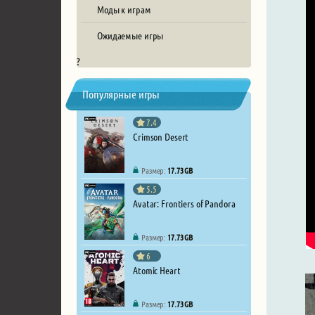
Моды к играм
Ожидаемые игры
?
Популярные игры
7.4
Crimson Desert
Размер:
17.73 GB
5.5
Avatar: Frontiers of Pandora
Размер:
17.73 GB
6
Atomic Heart
Размер:
17.73 GB