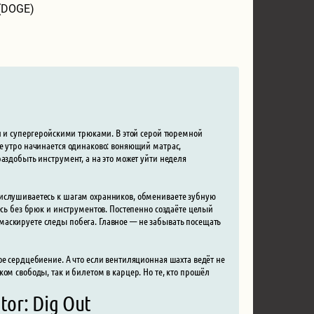
(DOGE)
ми и супергеройскими трюками. В этой серой тюремной
е утро начинается одинаково: воняющий матрас,
аздобыть инструмент, а на это может уйти неделя
рислушиваетесь к шагам охранников, обмениваете зубную
есь без брюк и инструментов. Постепенно создаёте целый
аскируете следы побега. Главное — не забывать посещать
ое сердцебиение. А что если вентиляционная шахта ведёт не
ом свободы, так и билетом в карцер. Но те, кто прошёл
or: Dig Out