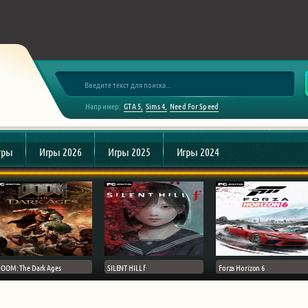
Например:
GTA 5
Sims 4
Need For Speed
гры
Игры 2026
Игры 2025
Игры 2024
OOM: The Dark Ages
SILENT HILL f
Forza Horizon 6