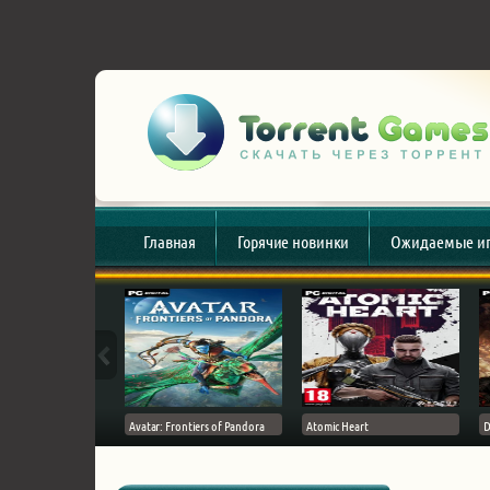
Главная
Горячие новинки
Ожидаемые и
esert
Avatar: Frontiers of Pandora
Atomic Heart
D