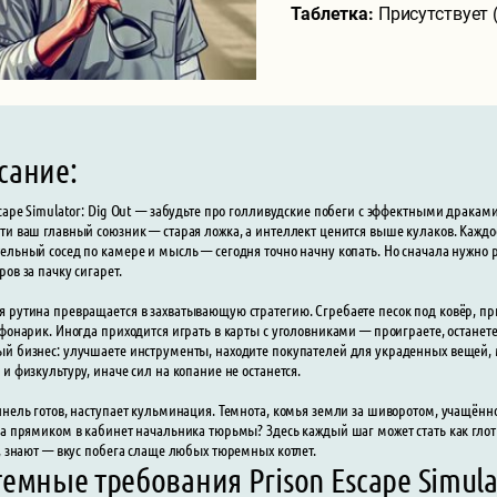
Таблетка:
Присутствует 
сание:
scape Simulator: Dig Out — забудьте про голливудские побеги с эффектными драка
ти ваш главный союзник — старая ложка, а интеллект ценится выше кулаков. Каждо
ельный сосед по камере и мысль — сегодня точно начну копать. Но сначала нужно р
ров за пачку сигарет.
 рутина превращается в захватывающую стратегию. Сгребаете песок под ковёр, п
 фонарик. Иногда приходится играть в карты с уголовниками — проиграете, останет
й бизнес: улучшаете инструменты, находите покупателей для украденных вещей, м
 и физкультуру, иначе сил на копание не останется.
ннель готов, наступает кульминация. Темнота, комья земли за шиворотом, учащённ
 а прямиком в кабинет начальника тюрьмы? Здесь каждый шаг может стать как глотк
ь, знают — вкус побега слаще любых тюремных котлет.
емные требования Prison Escape Simulat