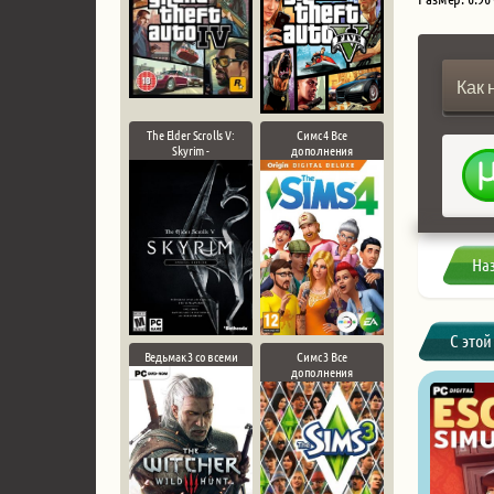
Как 
The Elder Scrolls V:
Симс 4 Все
Skyrim -
дополнения
На
С этой
Ведьмак 3 со всеми
Симс 3 Все
дополнения