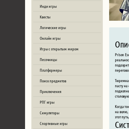
Инди игры
Квесты
Логические игры
Онлайн игры
Опи
Игры с открытым миром
Prison E
Песочницы
реальнос
подозрит
перегово
Платформеры
Тюремная
Поиск предметов
пасту на
подкопны
Приключения
столовую
РПГ игры
Когда то
на волю,
Симуляторы
этот пут
Сист
Спортивные игры