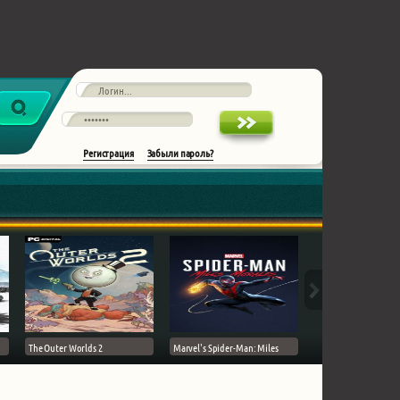
Регистрация
Забыли пароль?
The Outer Worlds 2
Marvel's Spider-Man: Miles
Ghost of Tsushima на 