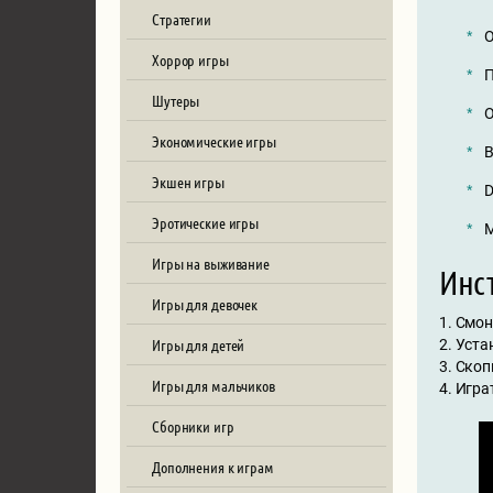
Стратегии
О
Хоррор игры
П
Шутеры
О
Экономические игры
В
Экшен игры
D
Эротические игры
М
Игры на выживание
Инст
Игры для девочек
1. Смо
Игры для детей
2. Уст
3. Скоп
Игры для мальчиков
4. Игра
Сборники игр
Дополнения к играм