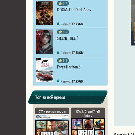
6.7
DOOM: The Dark Ages
Размер:
17.73 GB
3.5
SILENT HILL f
Размер:
17.73 GB
7.3
Forza Horizon 6
Размер:
17.73 GB
Топ за всё время
GTA 4 русская версия
GTA 5 / Grand Theft
Auto V
Размер: 6.96