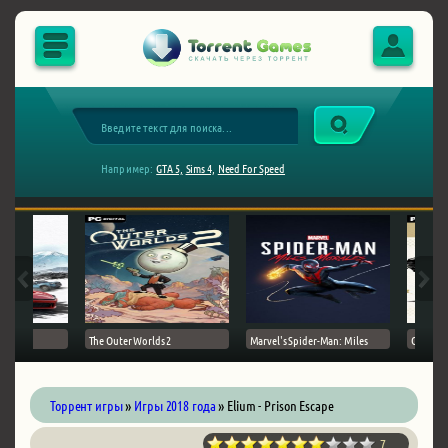
Например:
GTA 5,
Sims 4,
Need For Speed
The Outer Worlds 2
Marvel's Spider-Man: Miles
Ghost of
Торрент игры
»
Игры 2018 года
» Elium - Prison Escape
7