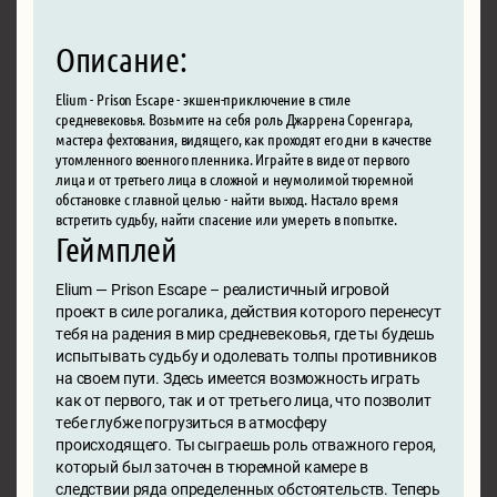
Описание:
Elium - Prison Escape - экшен-приключение в стиле
средневековья. Возьмите на себя роль Джаррена Соренгара,
мастера фехтования, видящего, как проходят его дни в качестве
утомленного военного пленника. Играйте в виде от первого
лица и от третьего лица в сложной и неумолимой тюремной
обстановке с главной целью - найти выход. Настало время
встретить судьбу, найти спасение или умереть в попытке.
Геймплей
Elium — Prison Escape – реалистичный игровой
проект в силе рогалика, действия которого перенесут
тебя на радения в мир средневековья, где ты будешь
испытывать судьбу и одолевать толпы противников
на своем пути. Здесь имеется возможность играть
как от первого, так и от третьего лица, что позволит
тебе глубже погрузиться в атмосферу
происходящего. Ты сыграешь роль отважного героя,
который был заточен в тюремной камере в
следствии ряда определенных обстоятельств. Теперь