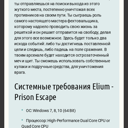
ты отправляешься на поиски выхода из этого
жуткого места, постепенно уничтожая всех
противников на своем пути. Ты сыграешь роль
самого настоящего мастера фехтовальщика,
которому надоело проводить свою жизнь за
решеткой и он решает отправится на свободу, делая
для этого все возможное. Здесь будет только два
исхода событий: либо ты достигнешь поставленной
цели и следишь, либо падешь на поле сражения. В
твоем арсенале будет находится острозаточенный
меч и щит. Ты сможешь использовать собственные
кулаки и подручные средства, для уничтожения
врага.
Системные требования Elium -
Prison Escape
ОС: Windows 7, 8, 10 (64 Bit)
Процессор: High-Performance Dual Core CPU or
Quad Core CPU