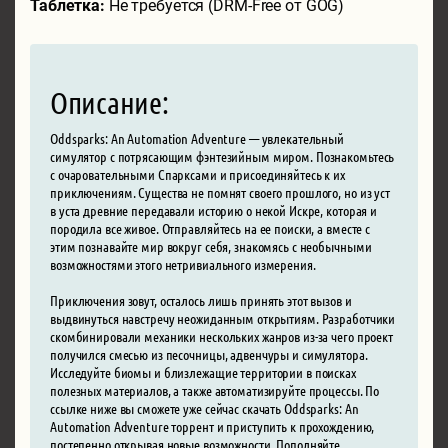
Таблетка:
Не требуется (DRM-Free от GOG)
Описание:
Oddsparks: An Automation Adventure — увлекательный
симулятор с потрясающим фэнтезийным миром. Познакомьтесь
с очаровательными Спарксами и присоединяйтесь к их
приключениям. Существа не помнят своего прошлого, но из уст
в уста древние передавали историю о некой Искре, которая и
породила все живое. Отправляйтесь на ее поиски, а вместе с
этим познавайте мир вокруг себя, знакомясь с необычными
возможностями этого нетривиального измерения.
Приключения зовут, осталось лишь принять этот вызов и
выдвинуться навстречу неожиданным открытиям. Разработчики
скомбинировали механики нескольких жанров из-за чего проект
получился смесью из песочницы, адвенчуры и симулятора.
Исследуйте биомы и близлежащие территории в поисках
полезных материалов, а также автоматизируйте процессы. По
ссылке ниже вы сможете уже сейчас скачать Oddsparks: An
Automation Adventure торрент и приступить к прохождению,
постепенно открывая новые возможности. Пополняйте