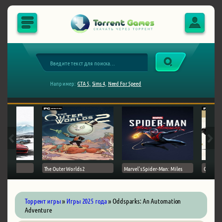
Например:
GTA 5,
Sims 4,
Need For Speed
The Outer Worlds 2
Marvel's Spider-Man: Miles
Ghost of
Торрент игры
»
Игры 2025 года
» Oddsparks: An Automation
Adventure