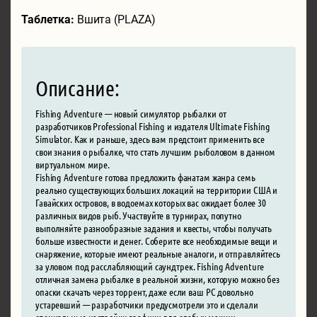
Таблетка:
Вшита (PLAZA)
Описание:
Fishing Adventure — новый симулятор рыбалки от
разработчиков Professional Fishing и издателя Ultimate Fishing
Simulator. Как и раньше, здесь вам предстоит применить все
свои знания о рыбалке, что стать лучшим рыболовом в данном
виртуальном мире.
Fishing Adventure готова предложить фанатам жанра семь
реально существующих больших локаций на территории США и
Гавайских островов, в водоемах которых вас ожидает более 30
различных видов рыб. Участвуйте в турнирах, попутно
выполняйте разнообразные задания и квесты, чтобы получать
больше известности и денег. Соберите все необходимые вещи и
снаряжение, которые имеют реальные аналоги, и отправляйтесь
за уловом под расслабляющий саундтрек. Fishing Adventure
отличная замена рыбалке в реальной жизни, которую можно без
опаски скачать через торрент, даже если ваш PC довольно
устаревший — разработчики предусмотрели это и сделали
специальные настройки графики для слабых машин.