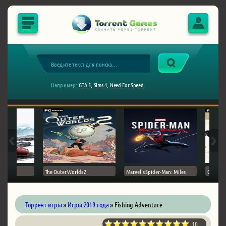
Например:
GTA 5,
Sims 4,
Need For Speed
The Outer Worlds 2
Marvel's Spider-Man: Miles
Ghost of
Торрент игры
»
Игры 2019 года
» Fishing Adventure
10