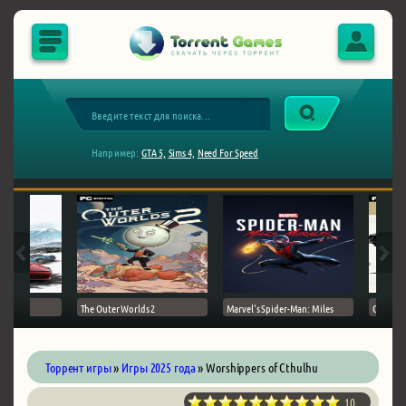
Например:
GTA 5,
Sims 4,
Need For Speed
The Outer Worlds 2
Marvel's Spider-Man: Miles
Ghost of
Торрент игры
»
Игры 2025 года
» Worshippers of Cthulhu
10