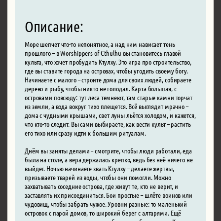
Описание:
Море шепчет что-то непонятное, а над ним нависает тень
прошлого – в Worshippers of Cthulhu вы становитесь главой
культа, что хочет пробудить Ктулху. Это игра про строительство,
где вы ставите города на островах, чтобы угодить своему богу.
Начинаете с малого – строите дома для своих людей, собираете
дерево и рыбу, чтобы никто не голодал. Карта большая, с
островами повсюду: тут леса темнеют, там старые камни торчат
из земли, а вода вокруг тихо плещется. Всё выглядит мрачно –
дома с чудными крышами, свет луны льётся холодом, и кажется,
что кто-то следит. Вы сами выбираете, как вести культ – растить
его тихо или сразу идти к большим ритуалам.
Днём вы заняты делами – смотрите, чтобы люди работали, еда
была на столе, а вера держалась крепко, ведь без неё ничего не
выйдет. Ночью начинаете звать Ктулху – делаете жертвы,
призываете тварей из воды, чтобы они помогли. Можно
захватывать соседние острова, где живут те, кто не верит, и
заставлять их присоединиться. Бои простые – шлёте воинов или
чудовищ, чтобы забрать чужое. Уровни разные: то маленький
островок с парой домов, то широкий берег с алтарями. Ещё