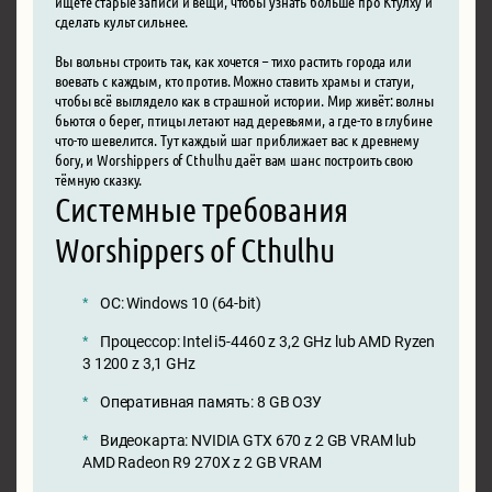
ищете старые записи и вещи, чтобы узнать больше про Ктулху и
сделать культ сильнее.
Вы вольны строить так, как хочется – тихо растить города или
воевать с каждым, кто против. Можно ставить храмы и статуи,
чтобы всё выглядело как в страшной истории. Мир живёт: волны
бьются о берег, птицы летают над деревьями, а где-то в глубине
что-то шевелится. Тут каждый шаг приближает вас к древнему
богу, и Worshippers of Cthulhu даёт вам шанс построить свою
тёмную сказку.
Системные требования
Worshippers of Cthulhu
ОС: Windows 10 (64-bit)
Процессор: Intel i5-4460 z 3,2 GHz lub AMD Ryzen
3 1200 z 3,1 GHz
Оперативная память: 8 GB ОЗУ
Видеокарта: NVIDIA GTX 670 z 2 GB VRAM lub
AMD Radeon R9 270X z 2 GB VRAM