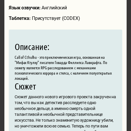
Язык озвучки:
Английский
Таблетка:
Присутствует (CODEX)
Описание:
Call of Cthulhu - это приключенческая игра, основанная на
"Мифах Ктулху" писателя Говарда Филлипса Лавкрафта. По
сюжету является RPG-расследованием с механиками
психологического хоррора и стелса, с наличием полуоткрытых
локаций.
Сюжет
Сюжет данного нового игрового проекта закручен на
том, что вы как детектив расследуете одно
необычное дельце, а именно смерть одной
талантливой и необычной представительнице
искусства. Не только знаменитую художницу убили,
но уничтожили всю ее семью. Теперь по пути вам