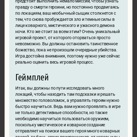
предстоит выполнить немало миссий, чтобы узнать
правду о смерти героини, но постоянно продвигаясь
по локациям, ваш необычный сыщик столкнется с
тем, что снова пробуждается зло и темные силы в
лице коварного, мистического и ужасного демона
ночи. Кто же стоит за всем этим? Очень уникальный
игровой проект, от которого оторваться просто
невозможно. Вы должны остановить таинственное
божество, пока не произошли очередные убийства.
Игра достойна внимания, поэтому нужно уже сейчас
реально оценить весь игровой процесс.
Геймплей
Итак, вы должны по пути исследовать много
локаций, чтобы находить там подсказки и решать
множество головоломок, а управлять героем нужно
быстро научиться. Ведь вам нужно проявлять в игре
не только детективные способности, но также
необходимо научиться пользоваться оружием,
поскольку мистическое и коварное создание
отправляет на поиски вашего героя много коварных
тварей, то бишь своих приспешников, от которых вы