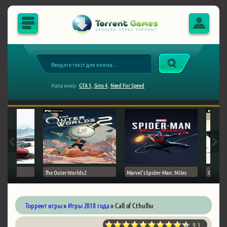
Например:
GTA 5,
Sims 4,
Need For Speed
The Outer Worlds 2
Marvel's Spider-Man: Miles
Ghost of
Торрент игры
»
Игры 2018 года
» Call of Cthulhu
9.3