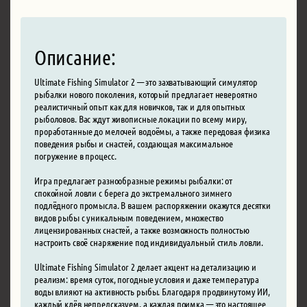
Описание:
Ultimate Fishing Simulator 2 — это захватывающий симулятор
рыбалки нового поколения, который предлагает невероятно
реалистичный опыт как для новичков, так и для опытных
рыболовов. Вас ждут живописные локации по всему миру,
проработанные до мелочей водоёмы, а также передовая физика
поведения рыбы и снастей, создающая максимальное
погружение в процесс.
Игра предлагает разнообразные режимы рыбалки: от
спокойной ловли с берега до экстремального зимнего
подлёдного промысла. В вашем распоряжении окажутся десятки
видов рыбы с уникальным поведением, множество
лицензированных снастей, а также возможность полностью
настроить своё снаряжение под индивидуальный стиль ловли.
Ultimate Fishing Simulator 2 делает акцент на детализацию и
реализм: время суток, погодные условия и даже температура
воды влияют на активность рыбы. Благодаря продвинутому ИИ,
каждый клёв непредсказуем, а каждая поимка — это настоящее