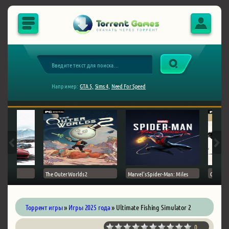
Например:
GTA 5,
Sims 4,
Need For Speed
The Outer Worlds 2
Marvel's Spider-Man: Miles
Ghost of
Торрент игры
»
Игры 2025 года
» Ultimate Fishing Simulator 2
0