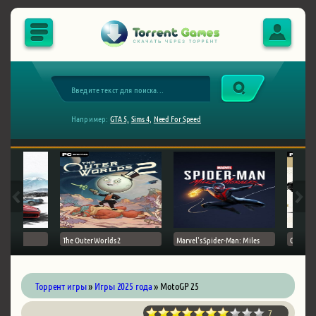
Например:
GTA 5,
Sims 4,
Need For Speed
The Outer Worlds 2
Marvel's Spider-Man: Miles
Ghost of
Торрент игры
»
Игры 2025 года
» MotoGP 25
7