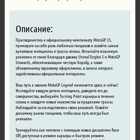
Описание:
Присоединитесь к официальному чемпионату MotoGP 25,
примерьте на себя роль любимых гонщиков и освойте самые
культовые мотоциклы и трассы сезона. Испытайте максимум
реализма от гонок благодаря движку Unreal Engine 5 и MotoGP
Stewards, обеспечивающим честную борьбу, а также
обновленному звуковому оформлению, в записи которого
задействованы официальные мотоциклы.
Ваш путь к званию MotoGP Legend начинается здесь и сейчас!
Исследуйте каждую деталь мотоцикла, доведите его до
совершенства, выбирайте Turning Point карьеры в течение
сезона и заводите новые знакомства за пределами трассы.
Наблюдайте за последствиями своих решений. Освойте
динамику рынка гонщиков, чтобы ваш путь всегда был
уникален.
Тренируйтесь как чемпион с помощью новых дисциплин Race
Off, доступных в режиме карьеры и быстром режиме.