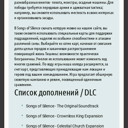
разнообразных юнитов - пехота, монстры, осадные машины. Для
победы требуется передовая армия и адекватная тактика;
например, вы сможете использовать местность в своих интересах
и организовывать засады.
В Songs of Silence скачать которую можно на нашем сайте, вы
также сможете использовать специальные карты для поддержки
подразделений, наделяя их особыми способностями и атаками
различной силы. Выбирайте из сотен карт, начиная от сжигания
дотла целых городов и заканчивая распространением
пожирающей жизнь Тишины: возможности практически
безграничны. Умелое их использование может изменить ход
многих сражений. По ходу игры наша колода расширяется, за
счет карт, представляющих принадлежащие нам локации и
героев под вашим командованием. Игра предлагает обширную
сюжетную кампанию и режим, посвященный одиночным
сражениям.
Список дополнений / DLC
Songs of Silence - The Original Soundtrack
Songs of Silence - Crownless King Expansion
Songs of Silence - Celestial Church Expansion