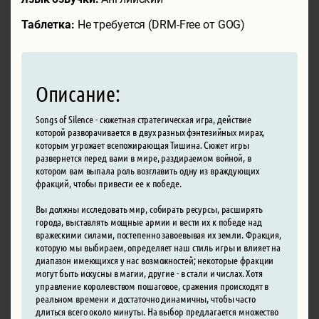
Таблетка:
Не требуется (DRM-Free от GOG)
Описание:
Songs of Silence - сюжетная стратегическая игра, действие
которой разворачивается в двух разных фэнтезийных мирах,
которым угрожает всепожирающая Тишина. Сюжет игры
развернется перед вами в мире, раздираемом войной, в
котором вам выпала роль возглавить одну из враждующих
фракций, чтобы привести ее к победе.
Вы должны исследовать мир, собирать ресурсы, расширять
города, выставлять мощные армии и вести их к победе над
вражескими силами, постепенно завоевывая их земли. Фракция,
которую мы выбираем, определяет наш стиль игры и влияет на
диапазон имеющихся у нас возможностей; некоторые фракции
могут быть искусны в магии, другие - в стали и числах. Хотя
управление королевством пошаговое, сражения происходят в
реальном времени и достаточно динамичны, чтобы часто
длиться всего около минуты. На выбор предлагается множество