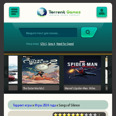
Например:
GTA 5,
Sims 4,
Need For Speed
The Outer Worlds 2
Marvel's Spider-Man: Miles
Ghost of
Торрент игры
»
Игры 2024 года
» Songs of Silence
7