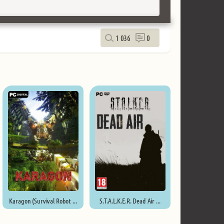
1 036
0
Karagon (Survival Robot ...
S.T.A.L.K.E.R. Dead Air ...