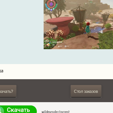
 GB
начать?
Стол заказов
wildmender.torrent