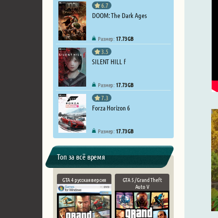
6.7
DOOM: The Dark Ages
Размер:
17.73 GB
3.5
SILENT HILL f
Размер:
17.73 GB
7.3
Forza Horizon 6
Размер:
17.73 GB
Топ за всё время
GTA 4 русская версия
GTA 5 / Grand Theft
Auto V