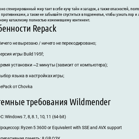
но сгенерированный мир таит в себе кучу тайн и загадок, а также опасностей, поэ
противниками, а также не забывайте спуститься в подземелья, чтобы узнать лор и 
ному катаклизму полностью изменившему континент.
бенности Repack
ичего не вырезано / ничего не перекодировано;
ерсия игры Build 195f;
ремя установки ~2 минуты (зависит от компьютера);
ыбор языка в настройках игры;
ePack от Chovka
темные требования Wildmender
С: Windows 7, 8, 8.1, 10, 11 (64-bit)
роцессор: Ryzen 5 3600 or Equivalent with SSE and AVX support
перативная память: 8 GB ОЗУ