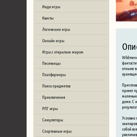
Инди игры
Квесты
Логические игры
Онлайн игры
Опи
Игры с открытым миром
Wildmend
фантасти
Песочницы
отныне в
хранящие
Платформеры
Приготов
Поиск предметов
проект п
маленько
Приключения
доме. С 
результа
РПГ игры
Условно 
Симуляторы
экипиров
собой вс
Спортивные игры
увеличив