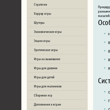
Стратегии
Процедур
разными 
Хоррор игры
масштаб
Осо
Шутеры
Экономические игры
Н
Экшен игры
В
Эротические игры
В
Игры на выживание
В
Игры для девочек
R
Игры для детей
Сис
Игры для мальчиков
О
Сборники игр
П
Дополнения к играм
О