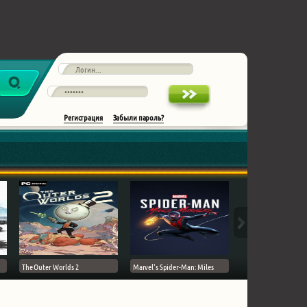
Регистрация
Забыли пароль?
The Outer Worlds 2
Marvel's Spider-Man: Miles
Ghost of Tsushima на 