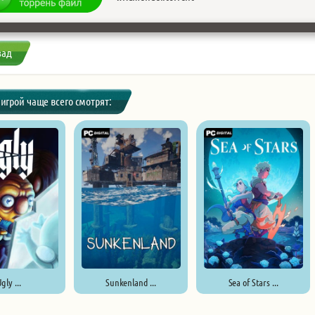
зад
 игрой чаще всего смотрят:
gly ...
Sunkenland ...
Sea of Stars ...