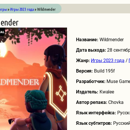
игры
»
Игры 2023 года
» Wildmender
ender
Название:
Wildmender
Дата выхода:
28 сентяб
Жанр:
Игры 2023 года
/
Версия:
Build 195f
Разработчик:
Muse Gam
Издатель:
Kwalee
Автор репака:
Chovka
Язык интерфейса:
Русск
Язык субтитров:
Русский