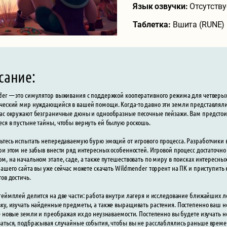
Язык озвучки:
Отсутству
Таблетка:
Вшита (RUNE)
сание:
er — это симулятор выживания с поддержкой кооперативного режима для четверых 
ческий мир нуждающийся в вашей помощи. Когда-то давно эти земли представляли
ас окружают безграничные дюны и однообразные песочные пейзажи. Вам предстои
ся в пустыне тайны, чтобы вернуть ей былую роскошь.
ьтесь испытать непередаваемую бурю эмоций от игрового процесса. Разработчики
ри этом не забыв внести ряд интересных особенностей. Игровой процесс достаточно
м, на начальном этапе, саде, а также путешествовать по миру в поисках интересны
нашего сайта вы уже сейчас можете скачать Wildmender торрент на ПК и приступить к
тов достичь.
геймплей делится на две части: работа внутри лагеря и исследование ближайших л
ку, изучать найденные предметы, а также выращивать растения. Постепенно ваш н
е новые земли и преображая их до неузнаваемости. Постепенно вы будете изучать н
аться, подбрасывая случайные события, чтобы вы не расслаблялись раньше време