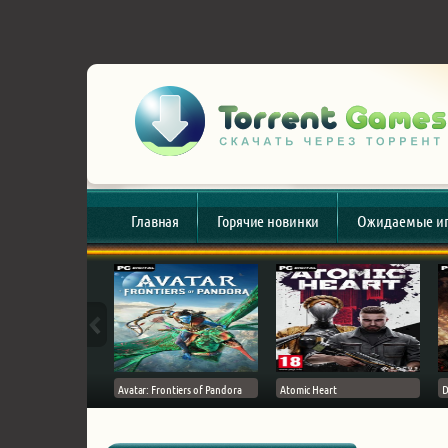
Главная
Горячие новинки
Ожидаемые и
esert
Avatar: Frontiers of Pandora
Atomic Heart
D