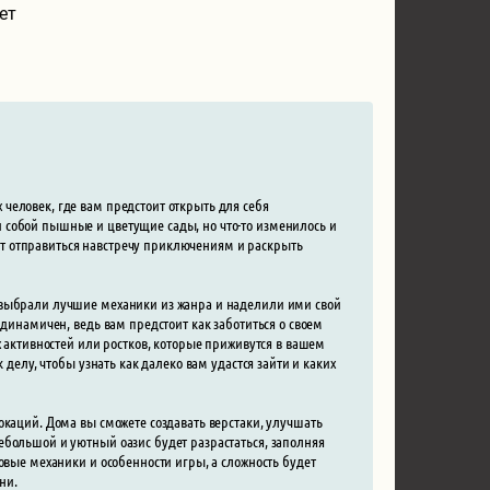
ет
человек, где вам предстоит открыть для себя
 собой пышные и цветущие сады, но что-то изменилось и
т отправиться навстречу приключениям и раскрыть
 выбрали лучшие механики из жанра и наделили ими свой
 динамичен, ведь вам предстоит как заботиться о своем
х активностей или ростков, которые приживутся в вашем
 делу, чтобы узнать как далеко вам удастся зайти и каких
окаций. Дома вы сможете создавать верстаки, улучшать
ебольшой и уютный оазис будет разрастаться, заполняя
овые механики и особенности игры, а сложность будет
ни.