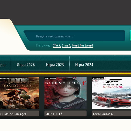
Например:
GTA 5
Sims 4
Need For Speed
гры
Игры 2026
Игры 2025
Игры 2024
OOM: The Dark Ages
SILENT HILL f
Forza Horizon 6