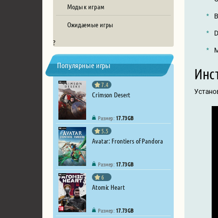
Моды к играм
В
Ожидаемые игры
D
?
М
Популярные игры
Инст
7.4
Устано
Crimson Desert
Размер:
17.73 GB
5.5
Avatar: Frontiers of Pandora
Размер:
17.73 GB
6
Atomic Heart
Размер:
17.73 GB