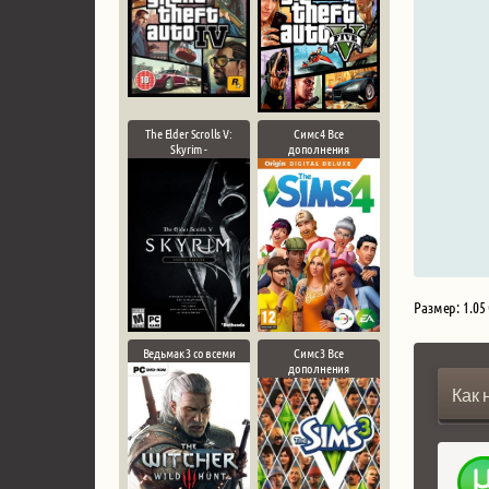
The Elder Scrolls V:
Симс 4 Все
Skyrim -
дополнения
Размер: 1.05
Ведьмак 3 со всеми
Симс 3 Все
дополнения
Как 