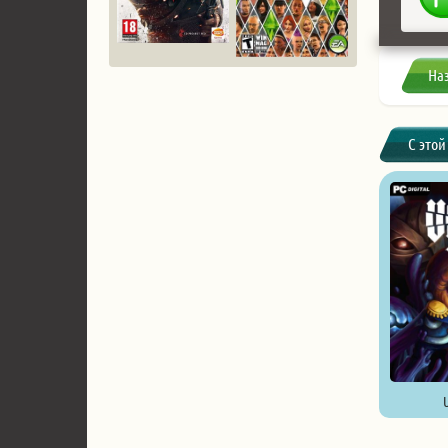
На
С этой
U