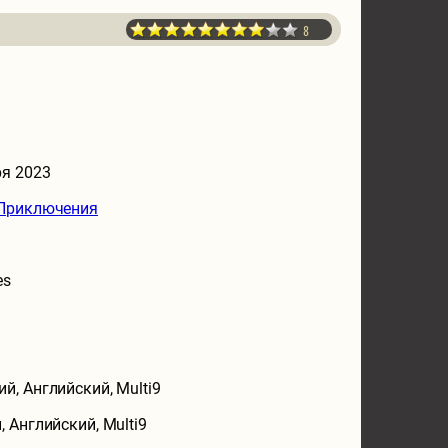
8
ря 2023
Приключения
es
ий, Английский, Multi9
, Английский, Multi9