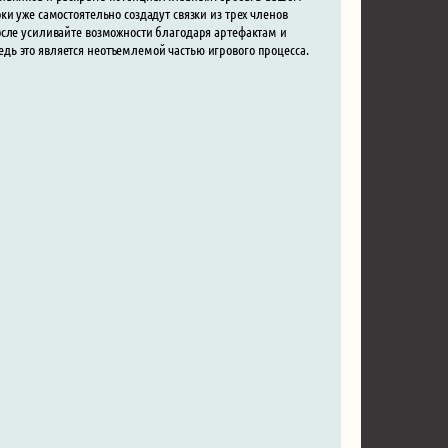
и уже самостоятельно создадут связки из трех членов
осле усиливайте возможности благодаря артефактам и
ь это является неотъемлемой частью игрового процесса.