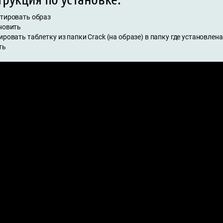
нтировать образ
ановить
ировать таблетку из папки Crack (на образе) в папку где установлена
ть