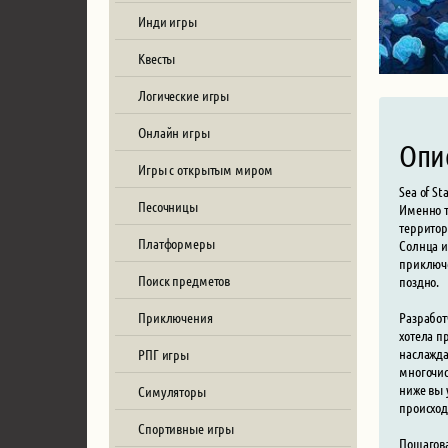
Инди игры
Квесты
Логические игры
Онлайн игры
Опи
Игры с открытым миром
Sea of S
Песочницы
Именно т
территор
Платформеры
Солнца и
приключе
Поиск предметов
поздно.
Приключения
Разработ
хотела п
наслажда
РПГ игры
многочис
ниже вы 
Симуляторы
происход
Спортивные игры
Пошагова