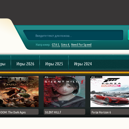
Например:
GTA 5
Sims 4
Need For Speed
гры
Игры 2026
Игры 2025
Игры 2024
OOM: The Dark Ages
SILENT HILL f
Forza Horizon 6