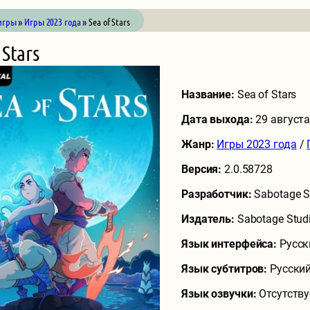
игры
»
Игры 2023 года
» Sea of Stars
 Stars
Название:
Sea of Stars
Дата выхода:
29 август
Жанр:
Игры 2023 года
/
Версия:
2.0.58728
Разработчик:
Sabotage S
Издатель:
Sabotage Stud
Язык интерфейса:
Русск
Язык субтитров:
Русский
Язык озвучки:
Отсутству