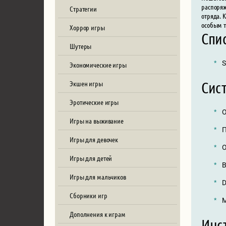
распоряж
Стратегии
отряда. 
особым т
Хоррор игры
Спи
Шутеры
S
Экономические игры
Сист
Экшен игры
Эротические игры
О
Игры на выживание
П
Игры для девочек
О
Игры для детей
В
Игры для мальчиков
D
Сборники игр
М
Дополнения к играм
Инст