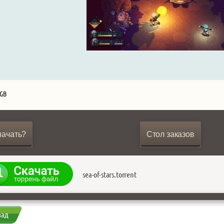
 GB
начать?
Стол заказов
sea-of-stars.torrent
зад