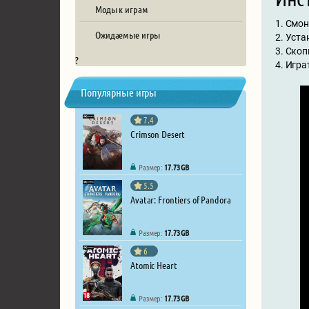
Моды к играм
1. Смо
Ожидаемые игры
2. Уст
3. Скоп
?
4. Игра
Популярные игры
7.4
Crimson Desert
Размер:
17.73 GB
5.5
Avatar: Frontiers of Pandora
Размер:
17.73 GB
6
Atomic Heart
Размер:
17.73 GB