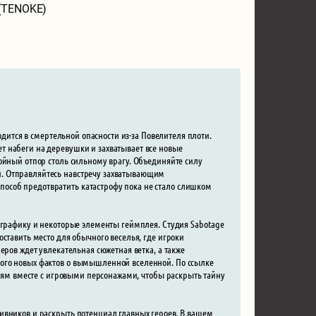
 (TENOKE)
одится в смертельной опасности из-за Повелителя плоти.
т набеги на деревушки и захватывает все новые
ойный отпор столь сильному врагу. Объединяйте силу
. Отправляйтесь навстречу захватывающим
особ предотвратить катастрофу пока не стало слишком
ю графику и некоторые элементы геймплея. Студия Sabotage
ставить место для обычного веселья, где игроки
еров ждет увлекательная сюжетная ветка, а также
ного новых фактов о вымышленной вселенной. По ссылке
ниям вместе с игровыми персонажами, чтобы раскрыть тайну
ивников и раскрыть потенциал главных героев. В вашем