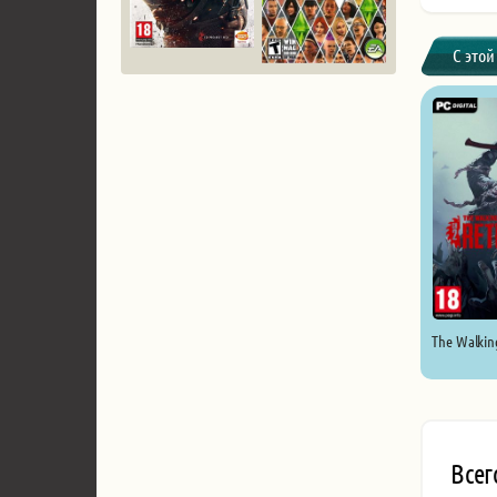
С этой
The Walking
Всег