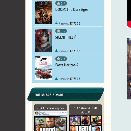
6.7
DOOM: The Dark Ages
Размер:
17.73 GB
3.5
SILENT HILL f
Размер:
17.73 GB
7.3
Forza Horizon 6
Размер:
17.73 GB
Топ за всё время
GTA 4 русская версия
GTA 5 / Grand Theft
Auto V