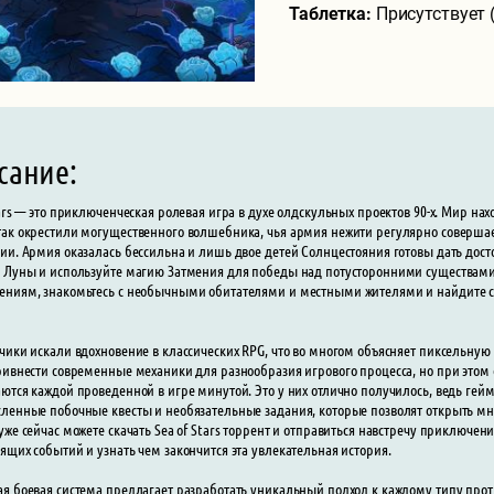
Таблетка:
Присутствует
сание:
tars — это приключенческая ролевая игра в духе олдскульных проектов 90-х. Мир нах
ак окрестили могущественного волшебника, чья армия нежити регулярно совершае
ии. Армия оказалась бессильна и лишь двое детей Солнцестояния готовы дать дост
 Луны и используйте магию Затмения для победы над потусторонними существами
ниям, знакомьтесь с необычными обитателями и местными жителями и найдите сп
чики искали вдохновение в классических RPG, что во многом объясняет пиксельну
ривнести современные механики для разнообразия игрового процесса, но при этом о
ются каждой проведенной в игре минутой. Это у них отлично получилось, ведь гейм
ленные побочные квесты и необязательные задания, которые позволят открыть м
уже сейчас можете скачать Sea of Stars торрент и отправиться навстречу приключе
ящих событий и узнать чем закончится эта увлекательная история.
я боевая система предлагает разработать уникальный подход к каждому типу прот