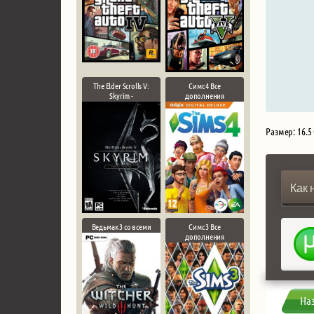
The Elder Scrolls V:
Симс 4 Все
Skyrim -
дополнения
Размер: 16.5
Как 
Ведьмак 3 со всеми
Симс 3 Все
дополнения
На