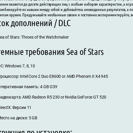
ении окажется до десяти действующих лиц с особым набором характеристик, а игрок
Комбинируйте их навыки между собой и добивайтесь неожиданных результатов, а п
ипам оружия. Придумывайте необычные связки и постоянно экспериментируйте, вед
сок дополнений / DLC
ea of Stars: Throes of the Watchmaker
емные требования Sea of Stars
С: Windows 7, 8, 10
роцессор: Intel Core 2 Duo E8600 or AMD Phenom II X4 945
перативная память: 4 GB ОЗУ
идеокарта: AMD Radeon R5 230 or Nvidia GeForce GT 520
irectX: Версии 11
есто на диске: 5 GB
рукция по установке: