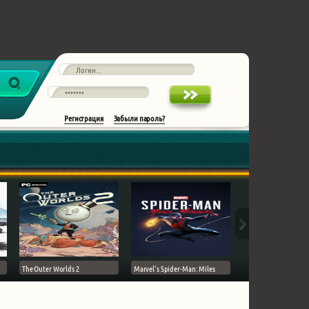
Регистрация
Забыли пароль?
The Outer Worlds 2
Marvel's Spider-Man: Miles
Ghost of Tsushima на 