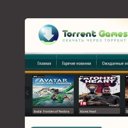
Главная
Горячие новинки
Ожидаемые и
esert
Avatar: Frontiers of Pandora
Atomic Heart
D