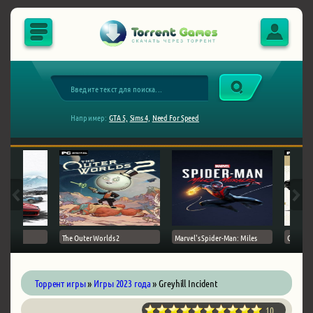
Например:
GTA 5,
Sims 4,
Need For Speed
The Outer Worlds 2
Marvel's Spider-Man: Miles
Ghost of
Торрент игры
»
Игры 2023 года
» Greyhill Incident
10