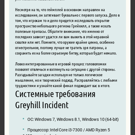
Несмотря на то, что геймплей в основном направлен на
исследование, он затягивает буквально с первого запуска. Дело в
том, что игрокам то и дело придется исследовать открытое
пространство небольшого региона Грейхилл, а также искать
полезные припасы. Обратите внимание, что именно от
последних зависит удастся ли вам выжить в этой неравной
схватке или нет. Помните, что оружие крайне ценно, особенно
огнестрельное, поэтому лучше не тратить зря патроны, а
сохранить их на более серьезную битву, которых будет немало.
Ловко интегрированные в игровой процесс головоломки
позволят отвлечься и взглянуть на ситуацию с другой стороны.
Разгадывайте загадки используя не только логическое
мышление, но и творческий подход. Расправляйтесь с любыми
трудностями и узнайте какой финал поджидает вас в итоге.
Системные требования
Greyhill Incident
ОС: Windows 7, Windows 8.1, Windows 10 (64-bit)
Процессор: Intel Core i3-7300 / AMD Ryzen 5