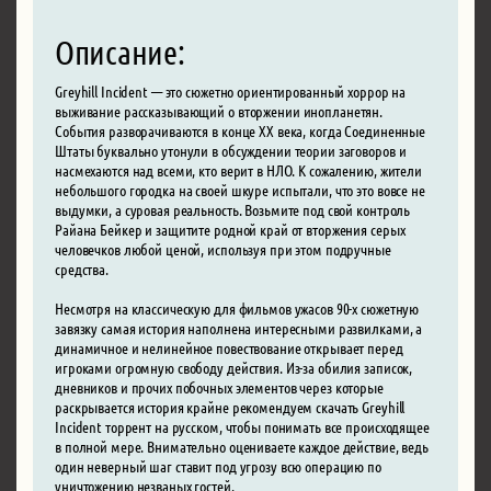
Описание:
Greyhill Incident — это сюжетно ориентированный хоррор на
выживание рассказывающий о вторжении инопланетян.
События разворачиваются в конце XX века, когда Соединенные
Штаты буквально утонули в обсуждении теории заговоров и
насмехаются над всеми, кто верит в НЛО. К сожалению, жители
небольшого городка на своей шкуре испытали, что это вовсе не
выдумки, а суровая реальность. Возьмите под свой контроль
Райана Бейкер и защитите родной край от вторжения серых
человечков любой ценой, используя при этом подручные
средства.
Несмотря на классическую для фильмов ужасов 90-х сюжетную
завязку самая история наполнена интересными развилками, а
динамичное и нелинейное повествование открывает перед
игроками огромную свободу действия. Из-за обилия записок,
дневников и прочих побочных элементов через которые
раскрывается история крайне рекомендуем скачать Greyhill
Incident торрент на русском, чтобы понимать все происходящее
в полной мере. Внимательно оцениваете каждое действие, ведь
один неверный шаг ставит под угрозу всю операцию по
уничтожению незваных гостей.