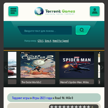
Например:
GTA 5,
Sims 4,
Need For Speed
The Outer Worlds 2
Marvel's Spider-Man: Miles
Ghost of
Торрент игры
»
Игры 2023 года
» Road 96: Mile 0
0