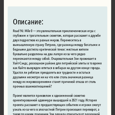
Описание:
Road 96: Mile 0 — это увлекательная приключенческая игра с
глубоким и трогательным сюжетом, которая расскажет о дружбе
двух подростков из разных миров. Перенеситесь в
вымышленную страну Петрию, где разница между богатыми и
бедными достигла критической точки: местные жители
буквально разделены на два лагеря из-за чего редко
пересекаются между собой. Очаровательная Зои проживает в
Уайт-Сэндс, роскошном районе для петрийской элиты в то время
как Кайто вынужден ютиться в хибарах на другом конце города.
Удастся ли ребятам преодолеть все трудности и остаться
друзьями несмотря ни на что или столь значимая разница
между их мировоззрениями станет причиной отказа от столь
прочных взаимоотношений?
Проект является приквелом к одноименной сюжетно
ориентированной адвенчуре вышедшей в 2021 году. История
проекта расскажет о предшествующих событиях и игроки смогут
узнать из-за чего в злосчастной Петрии произошел переворот, а
также по каким причинам Зои решила отказаться от роскошной