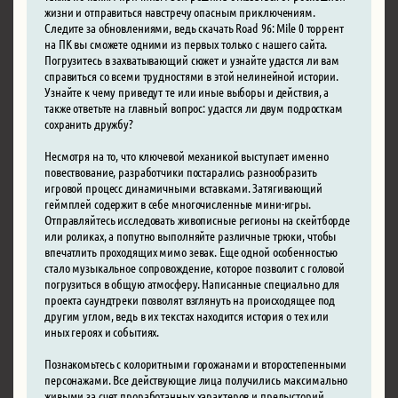
жизни и отправиться навстречу опасным приключениям.
Следите за обновлениями, ведь скачать Road 96: Mile 0 торрент
на ПК вы сможете одними из первых только с нашего сайта.
Погрузитесь в захватывающий сюжет и узнайте удастся ли вам
справиться со всеми трудностями в этой нелинейной истории.
Узнайте к чему приведут те или иные выборы и действия, а
также ответьте на главный вопрос: удастся ли двум подросткам
сохранить дружбу?
Несмотря на то, что ключевой механикой выступает именно
повествование, разработчики постарались разнообразить
игровой процесс динамичными вставками. Затягивающий
геймплей содержит в себе многочисленные мини-игры.
Отправляйтесь исследовать живописные регионы на скейтборде
или роликах, а попутно выполняйте различные трюки, чтобы
впечатлить проходящих мимо зевак. Еще одной особенностью
стало музыкальное сопровождение, которое позволит с головой
погрузиться в общую атмосферу. Написанные специально для
проекта саундтреки позволят взглянуть на происходящее под
другим углом, ведь в их текстах находится история о тех или
иных героях и событиях.
Познакомьтесь с колоритными горожанами и второстепенными
персонажами. Все действующие лица получились максимально
живыми за счет проработанных характеров и предысторий,