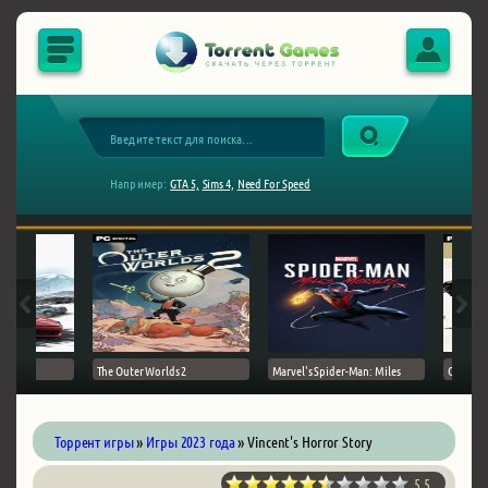
Например:
GTA 5,
Sims 4,
Need For Speed
The Outer Worlds 2
Marvel's Spider-Man: Miles
Ghost of
Торрент игры
»
Игры 2023 года
» Vincent's Horror Story
5.5