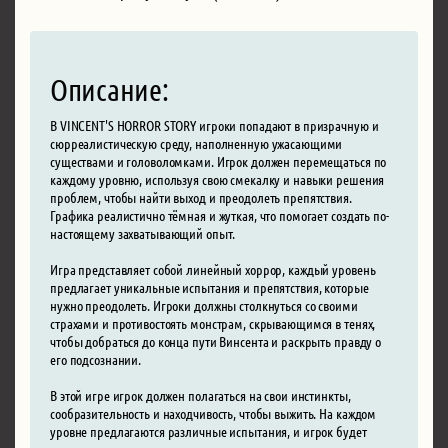
Описание:
В VINCENT'S HORROR STORY игроки попадают в призрачную и
сюрреалистическую среду, наполненную ужасающими
существами и головоломками. Игрок должен перемещаться по
каждому уровню, используя свою смекалку и навыки решения
проблем, чтобы найти выход и преодолеть препятствия.
Графика реалистично тёмная и жуткая, что помогает создать по-
настоящему захватывающий опыт.
Игра представляет собой линейный хоррор, каждый уровень
предлагает уникальные испытания и препятствия, которые
нужно преодолеть. Игроки должны столкнуться со своими
страхами и противостоять монстрам, скрывающимся в тенях,
чтобы добраться до конца пути Винсента и раскрыть правду о
его подсознании.
В этой игре игрок должен полагаться на свои инстинкты,
сообразительность и находчивость, чтобы выжить. На каждом
уровне предлагаются различные испытания, и игрок будет