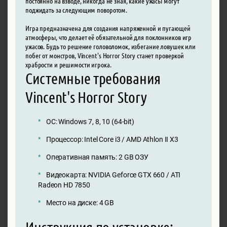
постоянно на взводе, никогда не зная, какие ужасы могут
поджидать за следующим поворотом.
Игра предназначена для создания напряженной и пугающей
атмосферы, что делает её обязательной для поклонников игр
ужасов. Будь то решение головоломок, избегание ловушек или
побег от монстров, Vincent's Horror Story станет проверкой
храбрости и решимости игрока.
Системные требования
Vincent's Horror Story
ОС: Windows 7, 8, 10 (64-bit)
Процессор: Intel Core i3 / AMD Athlon II X3
Оперативная память: 2 GB ОЗУ
Видеокарта: NVIDIA Geforce GTX 660 / ATI
Radeon HD 7850
Место на диске: 4 GB