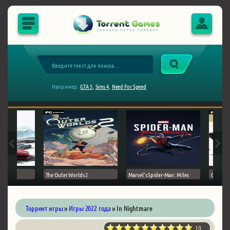
Например:
GTA 5,
Sims 4,
Need For Speed
The Outer Worlds 2
Marvel's Spider-Man: Miles
Ghost of
Торрент игры
»
Игры 2022 года
» In Nightmare
10