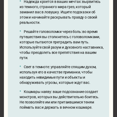
Надежда кроется в ваших мечтах: вырвитесь
из темного, странного мира грез, который
заманил вас в ловушку. Ищите подсказки об
этом и начинайте раскрывать правду о своей
реальности.
Решайте головоломки через боль: во время
путешествия вы столкнетесь с головоломками,
которые пытаются преградить вам путь.
Используйте свой разум и духовного наставника,
чтобы преодолеть все препятствия на вашем
пути.
Свет в темноте: управляйте спящим духом,
используя его в качестве приманки, чтобы
находить невидимые пути и объекты и
обнаруживать угрозы, которые ждут вас.
Кошмары наяву: ваше подсознание создает
монстров, которых вы действительно боитесь.
Не позволяйте им или притаившимся теням
поймать вас и держать в вечном кошмаре.