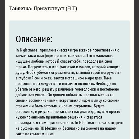
Таблетка:
Присутствует (FLT)
Описание:
In Nightmare - приключенческая игра в жанре повествования с
элементами платформера поиска и ужаса. Это о мальчике,
ищущем любовь, который спасает себя, преодолевая свои
страхи. Погрузитесь в мир фантазий и ужасов, который холодит
душу. Чтобы убежать от реальности, главный герой погружается
в глубокий сон и оказывается в страшном мире грез. Тьма
постоянно преследует вас и пытается поглотить. Необходимо
убегать от него, решать различные головоломки и постепенно
добиваться успеха. Он должен побывать в разных местах со
своими воспоминаниями, встретиться лицом к лицу со своими
страхами и быть готовым к новым открытиям. Будьте
осторожны, и результат не заставит вас долго ждать, вам просто
нужно принимать правильные решения и стараться
наслаждаться этим приключением. In Nightmare скачать торрент
на русском на ПК Механики бесплатно вы сможете на нашем
сайте по ссылкам ниже.