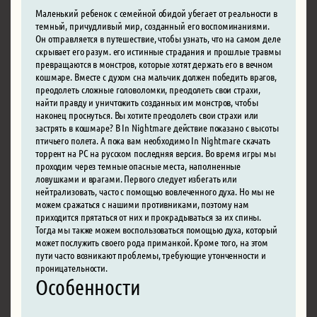
Маленький ребенок с семейной обидой убегает от реальности в
темный, причудливый мир, созданный его воспоминаниями.
Он отправляется в путешествие, чтобы узнать, что на самом деле
скрывает его разум. его истинные страдания и прошлые травмы
превращаются в монстров, которые хотят держать его в вечном
кошмаре. Вместе с духом сна мальчик должен победить врагов,
преодолеть сложные головоломки, преодолеть свои страхи,
найти правду и уничтожить созданных им монстров, чтобы
наконец проснуться. Вы хотите преодолеть свои страхи или
застрять в кошмаре? В In Nightmare действие показано с высоты
птичьего полета. А пока вам необходимо In Nightmare скачать
торрент на PC на русском последняя версия. Во время игры мы
проходим через темные опасные места, наполненные
ловушками и врагами. Первого следует избегать или
нейтрализовать, часто с помощью вовлеченного духа. Но мы не
можем сражаться с нашими противниками, поэтому нам
приходится прятаться от них и прокрадываться за их спины.
Тогда мы также можем воспользоваться помощью духа, который
может послужить своего рода приманкой. Кроме того, на этом
пути часто возникают проблемы, требующие утонченности и
проницательности.
Особенности