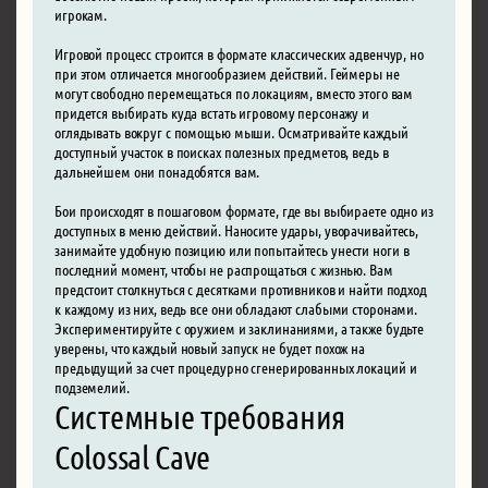
игрокам.
Игровой процесс строится в формате классических адвенчур, но
при этом отличается многообразием действий. Геймеры не
могут свободно перемещаться по локациям, вместо этого вам
придется выбирать куда встать игровому персонажу и
оглядывать вокруг с помощью мыши. Осматривайте каждый
доступный участок в поисках полезных предметов, ведь в
дальнейшем они понадобятся вам.
Бои происходят в пошаговом формате, где вы выбираете одно из
доступных в меню действий. Наносите удары, уворачивайтесь,
занимайте удобную позицию или попытайтесь унести ноги в
последний момент, чтобы не распрощаться с жизнью. Вам
предстоит столкнуться с десятками противников и найти подход
к каждому из них, ведь все они обладают слабыми сторонами.
Экспериментируйте с оружием и заклинаниями, а также будьте
уверены, что каждый новый запуск не будет похож на
предыдущий за счет процедурно сгенерированных локаций и
подземелий.
Системные требования
Colossal Cave