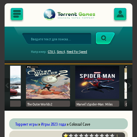
Например:
GTA 5,
Sims 4,
Need For Speed
The Outer Worlds 2
Marvel's Spider-Man: Miles
Ghost of
Торрент игры
»
Игры 2023 года
» Colossal Cave
1