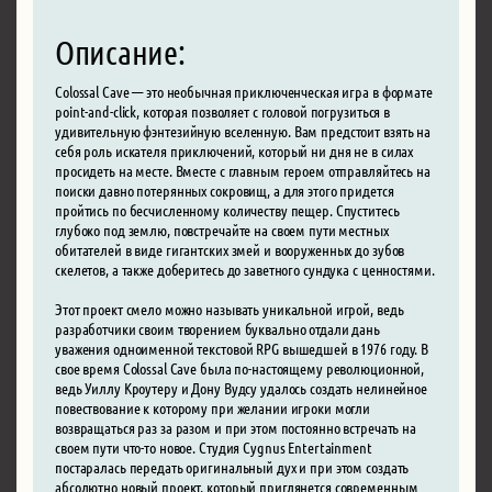
Описание:
Colossal Cave — это необычная приключенческая игра в формате
point-and-click, которая позволяет с головой погрузиться в
удивительную фэнтезийную вселенную. Вам предстоит взять на
себя роль искателя приключений, который ни дня не в силах
просидеть на месте. Вместе с главным героем отправляйтесь на
поиски давно потерянных сокровищ, а для этого придется
пройтись по бесчисленному количеству пещер. Спуститесь
глубоко под землю, повстречайте на своем пути местных
обитателей в виде гигантских змей и вооруженных до зубов
скелетов, а также доберитесь до заветного сундука с ценностями.
Этот проект смело можно называть уникальной игрой, ведь
разработчики своим творением буквально отдали дань
уважения одноименной текстовой RPG вышедшей в 1976 году. В
свое время Colossal Cave была по-настоящему революционной,
ведь Уиллу Кроутеру и Дону Вудсу удалось создать нелинейное
повествование к которому при желании игроки могли
возвращаться раз за разом и при этом постоянно встречать на
своем пути что-то новое. Студия Cygnus Entertainment
постаралась передать оригинальный дух и при этом создать
абсолютно новый проект, который приглянется современным