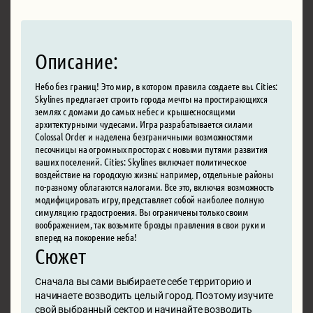
Описание:
Небо без границ! Это мир, в котором правила создаете вы. Cities:
Skylines предлагает строить города мечты на простирающихся
землях с домами до самых небес и крышесносящими
архитектурными чудесами. Игра разрабатывается силами
Colossal Order и наделена безграничными возможностями
песочницы на огромных просторах с новыми путями развития
ваших поселений. Cities: Skylines включает политическое
воздействие на городскую жизнь: например, отдельные районы
по-разному облагаются налогами. Все это, включая возможность
модифицировать игру, представляет собой наиболее полную
симуляцию градостроения. Вы ограничены только своим
воображением, так возьмите брозды правления в свои руки и
вперед на покорение неба!
Сюжет
Сначала вы сами выбираете себе территорию и
начинаете возводить целый город. Поэтому изучите
свой выбранный сектор и начинайте возводить