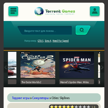
Например:
GTA 5,
Sims 4,
Need For Speed
The Outer Worlds 2
Marvel's Spider-Man: Miles
Ghost of
Торрент игры
»
Симуляторы
» Cities: Skylines
5.9