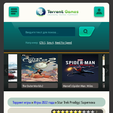
Например:
GTA 5,
Sims 4,
Need For Speed
The Outer Worlds 2
Marvel's Spider-Man: Miles
Ghost of
Торрент игры
»
Игры 2022 года
» Star Trek Prodigy: Supernova
7