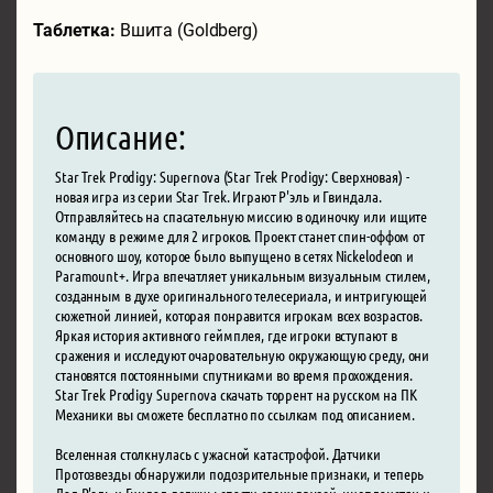
Таблетка:
Вшита (Goldberg)
Описание:
Star Trek Prodigy: Supernova (Star Trek Prodigy: Сверхновая) -
новая игра из серии Star Trek. Играют Р'эль и Гвиндала.
Отправляйтесь на спасательную миссию в одиночку или ищите
команду в режиме для 2 игроков. Проект станет спин-оффом от
основного шоу, которое было выпущено в сетях Nickelodeon и
Paramount+. Игра впечатляет уникальным визуальным стилем,
созданным в духе оригинального телесериала, и интригующей
сюжетной линией, которая понравится игрокам всех возрастов.
Яркая история активного геймплея, где игроки вступают в
сражения и исследуют очаровательную окружающую среду, они
становятся постоянными спутниками во время прохождения.
Star Trek Prodigy Supernova скачать торрент на русском на ПК
Механики вы сможете бесплатно по ссылкам под описанием.
Вселенная столкнулась с ужасной катастрофой. Датчики
Протозвезды обнаружили подозрительные признаки, и теперь
Дал Р'эль и Гиндал должны спасти своих друзей, инопланетян и