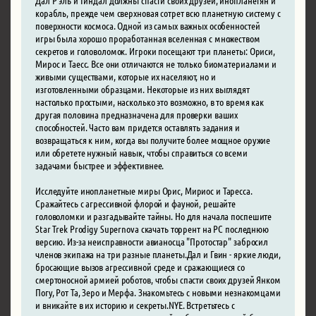
корабль, прежде чем сверхновая сотрет всю планетную систему с
поверхности космоса. Одной из самых важных особенностей
игры была хорошо проработанная вселенная с множеством
секретов и головоломок. Игроки посещают три планеты: Ориси,
Мирос и Таесс. Все они отличаются не только биоматериалами и
живыми существами, которые их населяют, но и
изготовленными образцами. Некоторые из них выглядят
настолько простыми, насколько это возможно, в то время как
другая половина предназначена для проверки ваших
способностей. Часто вам придется оставлять задания и
возвращаться к ним, когда вы получите более мощное оружие
или обретете нужный навык, чтобы справиться со всеми
задачами быстрее и эффективнее.
Исследуйте инопланетные миры Орис, Мириос и Таресса.
Сражайтесь с агрессивной флорой и фауной, решайте
головоломки и разгадывайте тайны. Но для начала поспешите
Star Trek Prodigy Supernova скачать торрент на PC последнюю
версию. Из-за неисправности авианосца "Протостар" забросил
членов экипажа на три разные планеты.Дал и Гвин - яркие люди,
бросающие вызов агрессивной среде и сражающиеся со
смертоносной армией роботов, чтобы спасти своих друзей Янком
Погу, Рот Та, Зеро и Мерфа. Знакомьтесь с новыми незнакомцами
и вникайте в их историю и секреты.NYE. Встретьтесь с