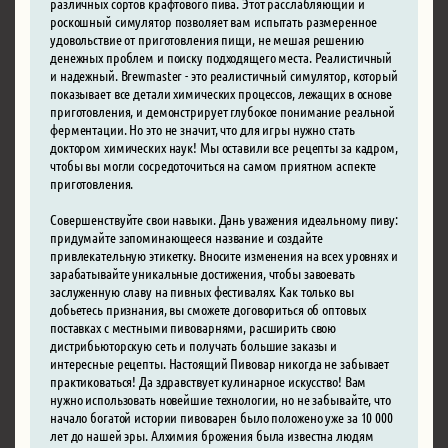
различных сортов крафтового пива. Этот расслабляющий и
роскошный симулятор позволяет вам испытать размеренное
удовольствие от приготовления пищи, не мешая решению
денежных проблем и поиску подходящего места. Реалистичный
и надежный. Brewmaster - это реалистичный симулятор, который
показывает все детали химических процессов, лежащих в основе
приготовления, и демонстрирует глубокое понимание реальной
ферментации. Но это не значит, что для игры нужно стать
доктором химических наук! Мы оставили все рецепты за кадром,
чтобы вы могли сосредоточиться на самом приятном аспекте
приготовления.
Совершенствуйте свои навыки. Дань уважения идеальному пиву:
придумайте запоминающееся название и создайте
привлекательную этикетку. Вносите изменения на всех уровнях и
зарабатывайте уникальные достижения, чтобы завоевать
заслуженную славу на пивных фестивалях. Как только вы
добьетесь признания, вы сможете договориться об оптовых
поставках с местными пивоварнями, расширить свою
дистрибьюторскую сеть и получать большие заказы и
интересные рецепты. Настоящий Пивовар никогда не забывает
практиковаться! Да здравствует кулинарное искусство! Вам
нужно использовать новейшие технологии, но не забывайте, что
начало богатой истории пивоварен было положено уже за 10 000
лет до нашей эры. Алхимия брожения была известна людям