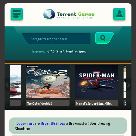
Например:
GTA 5,
Sims 4,
Need For Speed
The Outer Worlds 2
Marvel's Spider-Man: Miles
Ghost of
Торрент игры
»
Игры 2022 года
» Brewmaster: Beer Brewing
Simulator