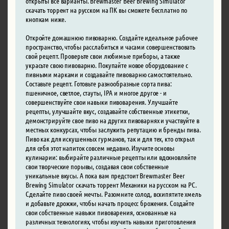
открыты все варианты. Brewmaster Beer Brewing Simulator
скачать торрент на русском на ПК вы сможете бесплатно по
кнопкам ниже.
Откройте домашнюю пивоварню. Создайте идеальное рабочее
пространство, чтобы расслабиться и часами совершенствовать
свой рецепт. Проверьте свои любимые приборы, а также
украсьте свою пивоварню. Покупайте новое оборудование с
пивными марками и создавайте пивоварню самостоятельно.
Составьте рецепт. Готовьте разнообразные сорта пива:
пшеничное, светлое, стауты, IPA и многое другое - и
совершенствуйте свои навыки пивоварения. Улучшайте
рецепты, улучшайте вкус, создавайте собственные этикетки,
демонстрируйте свое пиво на других пивоварнях и участвуйте в
местных конкурсах, чтобы заслужить репутацию и бренды пива.
Пиво как для искушенных гурманов, так и для тех, кто открыл
для себя этот напиток совсем недавно. Изучите основы
кулинарии: выбирайте различные рецепты или вдохновляйте
свои творческие порывы, создавая свои собственные
уникальные вкусы. А пока вам предстоит Brewmaster Beer
Brewing Simulator скачать торрент Механики на русском на PC.
Сделайте пиво своей мечты. Разомните солод, вскипятите хмель
и добавьте дрожжи, чтобы начать процесс брожения. Создайте
свои собственные навыки пивоварения, основанные на
различных технологиях, чтобы изучить навыки приготовления