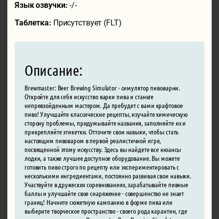
Язык озвучки:
-/-
Таблетка:
Присутствует (FLT)
Описание:
Brewmaster: Beer Brewing Simulator - симулятор пивоварни.
Откройте для себя искусство варки пива и станьте
непревзойденным мастером. Да пребудет с вами крафтовое
пиво! Улучшайте классические рецепты, изучайте химическую
сторону проблемы, придумывайте названия, заполняйте их и
прикрепляйте этикетки. Отточите свои навыки, чтобы стать
настоящим пивоваром в первой реалистичной игре,
посвященной этому искусству. Здесь вы найдете все нюансы
лодки, а также лучшее доступное оборудование. Вы можете
готовить пиво строго по рецепту или экспериментировать с
несколькими ингредиентами, постоянно развивая свои навыки.
Участвуйте в дружеских соревнованиях, зарабатывайте пивные
баллы и улучшайте свое снаряжение - совершенство не знает
границ! Начните сюжетную кампанию в форме пива или
выберите творческое пространство - своего рода карантин, где