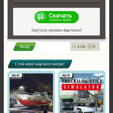
food_truck_simulator-doge.torrent
Назад
6 236
0
С этой игрой чаще всего смотрят: