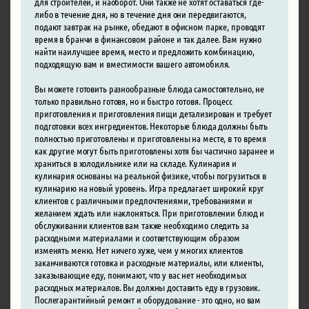
для строителей, и наоборот. Они также не хотят оставаться где-
либо в течение дня, но в течение дня они передвигаются,
подают завтрак на рынке, обедают в офисном парке, проводят
время в бранчи в финансовом районе и так далее. Вам нужно
найти наилучшее время, место и предложить комбинацию,
подходящую вам и вместимости вашего автомобиля.
Вы можете готовить разнообразные блюда самостоятельно, не
только правильно готовя, но и быстро готовя. Процесс
приготовления и приготовления пищи детализирован и требует
подготовки всех ингредиентов. Некоторые блюда должны быть
полностью приготовлены и приготовлены на месте, в то время
как другие могут быть приготовлены хотя бы частично заранее и
храниться в холодильнике или на складе. Кулинария и
кулинария основаны на реальной физике, чтобы погрузиться в
кулинарию на новый уровень. Игра предлагает широкий круг
клиентов с различными предпочтениями, требованиями и
желанием ждать или наклоняться. При приготовлении блюд и
обслуживании клиентов вам также необходимо следить за
расходными материалами и соответствующим образом
изменять меню. Нет ничего хуже, чем у многих клиентов
заканчиваются готовка и расходные материалы, или клиенты,
заказывающие еду, понимают, что у вас нет необходимых
расходных материалов. Вы должны доставить еду в грузовик.
Послегарантийный ремонт и оборудование - это одно, но вам