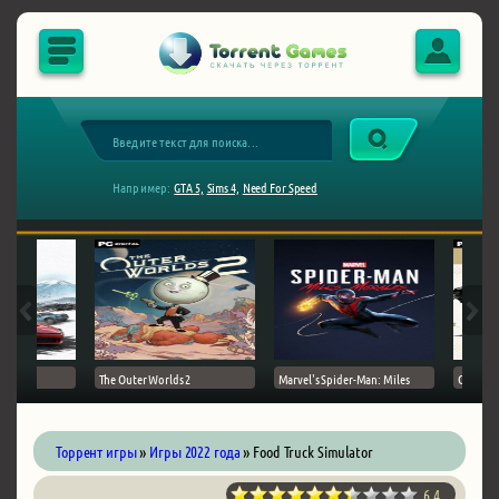
Например:
GTA 5,
Sims 4,
Need For Speed
The Outer Worlds 2
Marvel's Spider-Man: Miles
Ghost of
Торрент игры
»
Игры 2022 года
» Food Truck Simulator
6.4