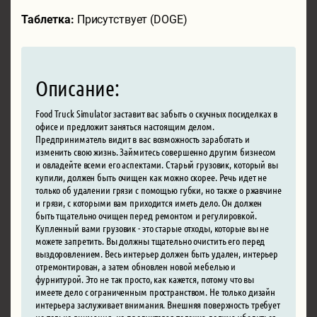
Таблетка:
Присутствует (DOGE)
Описание:
Food Truck Simulator заставит вас забыть о скучных посиделках в
офисе и предложит заняться настоящим делом.
Предприниматель видит в вас возможность заработать и
изменить свою жизнь. Займитесь совершенно другим бизнесом
и овладейте всеми его аспектами. Старый грузовик, который вы
купили, должен быть очищен как можно скорее. Речь идет не
только об удалении грязи с помощью губки, но также о ржавчине
и грязи, с которыми вам приходится иметь дело. Он должен
быть тщательно очищен перед ремонтом и регулировкой.
Купленный вами грузовик - это старые отходы, которые вы не
можете запретить. Вы должны тщательно очистить его перед
выздоровлением. Весь интерьер должен быть удален, интерьер
отремонтирован, а затем обновлен новой мебелью и
фурнитурой. Это не так просто, как кажется, потому что вы
имеете дело с ограниченным пространством. Не только дизайн
интерьера заслуживает внимания. Внешняя поверхность требует
не только внимания, но продуктовая тележка должна убедиться,