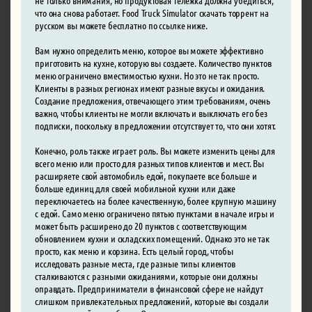
что она снова работает. Food Truck Simulator скачать торрент на
русском вы можете бесплатно по ссылке ниже.
Вам нужно определить меню, которое вы можете эффективно
приготовить на кухне, которую вы создаете. Количество пунктов
меню ограничено вместимостью кухни. Но это не так просто.
Клиенты в разных регионах имеют разные вкусы и ожидания.
Создание предложения, отвечающего этим требованиям, очень
важно, чтобы клиенты не могли включать и выключать его без
подписки, поскольку в предложении отсутствует то, что они хотят.
Конечно, роль также играет роль. Вы можете изменить цены для
всего меню или просто для разных типов клиентов и мест. Вы
расширяете свой автомобиль едой, покупаете все больше и
больше единиц для своей мобильной кухни или даже
переключаетесь на более качественную, более крупную машину
с едой. Само меню ограничено пятью пунктами в начале игры и
может быть расширено до 20 пунктов с соответствующим
обновлением кухни и складских помещений. Однако это не так
просто, как меню и корзина. Есть целый город, чтобы
исследовать разные места, где разные типы клиентов
сталкиваются с разными ожиданиями, которые они должны
оправдать. Предприниматели в финансовой сфере не найдут
слишком привлекательных предложений, которые вы создали