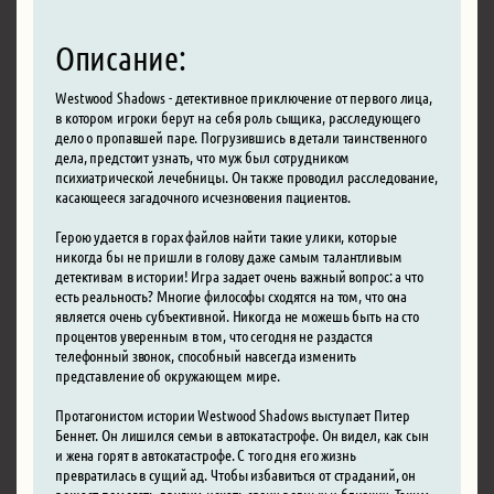
Описание:
Westwood Shadows - детективное приключение от первого лица,
в котором игроки берут на себя роль сыщика, расследующего
дело о пропавшей паре. Погрузившись в детали таинственного
дела, предстоит узнать, что муж был сотрудником
психиатрической лечебницы. Он также проводил расследование,
касающееся загадочного исчезновения пациентов.
Герою удается в горах файлов найти такие улики, которые
никогда бы не пришли в голову даже самым талантливым
детективам в истории! Игра задает очень важный вопрос: а что
есть реальность? Многие философы сходятся на том, что она
является очень субъективной. Никогда не можешь быть на сто
процентов уверенным в том, что сегодня не раздастся
телефонный звонок, способный навсегда изменить
представление об окружающем мире.
Протагонистом истории Westwood Shadows выступает Питер
Беннет. Он лишился семьи в автокатастрофе. Он видел, как сын
и жена горят в автокатастрофе. С того дня его жизнь
превратилась в сущий ад. Чтобы избавиться от страданий, он
решает помогать другим искать своих родных и близких. Таким