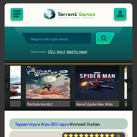
Например:
GTA 5,
Sims 4,
Need For Speed
The Outer Worlds 2
Marvel's Spider-Man: Miles
Ghost of
Торрент игры
»
Игры 2022 года
» Westwood Shadows
10