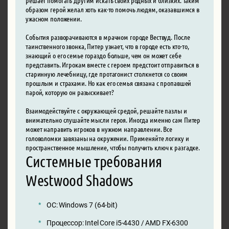
образом герой желал хоть как-то помочь людям, оказавшимся в
ужасном положении.
События разворачиваются в мрачном городе Вествуд. После
таинственного звонка, Питер узнает, что в городе есть кто-то,
знающий о его семье гораздо больше, чем он может себе
представить. Игрокам вместе с героем предстоит отправиться в
старинную лечебницу, где протагонист столкнется со своим
прошлым и страхами. Но как его семья связана с пропавшей
парой, которую он разыскивает?
Взаимодействуйте с окружающей средой, решайте пазлы и
внимательно слушайте мысли героя. Иногда именно сам Питер
может направить игроков в нужном направлении. Все
головоломки завязаны на окружении. Применяйте логику и
пространственное мышление, чтобы получить ключ к разгадке.
Системные требования
Westwood Shadows
ОС: Windows 7 (64-bit)
Процессор: Intel Core i5-4430 / AMD FX-6300