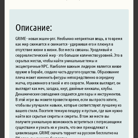
Описание:
GRIME - новая экшен-рпг. Необычно неприятная вещь, в то время
как мир сжимается и сжимается - удерживая его и плюнул в
отсутствие жизни в жизни. Все места связаны. Уродливый и
сюрреалистический мир - это большое количество уровней. Это в
скрытых местах, чтобы найти уникальные темы и
эксцентричные NPC. Наиболее важным лидером является живое
оружие в борьбе, создало часть другого существа. Образование
плеча может изменить фигуры непосредственно в середину
матча, отраженного в такой и его скорости. Макияж выглядит, он
выглядит как меч, загадка, кнут, двойные кинжалы, клубы.
Динамические совпадения создаются для пары и инструментов.
В этой игре вы можете провести время, если вы просто хотите,
чтобы вы улучшили навыки, которые соответствуют лучшему из
вашего стиля. Посетите темную пещеру и пустым, где вам нужно
найти все скрытые секреты и секреты. В том же месте вы
получите уникальную возможность встретиться с потрясающими
существами и узнать их и узнать, что они принадлежат к
цивилизации. GRIME скачать торрнет на русском бесплатно на
ПК здесь вы сможете бесплатно.