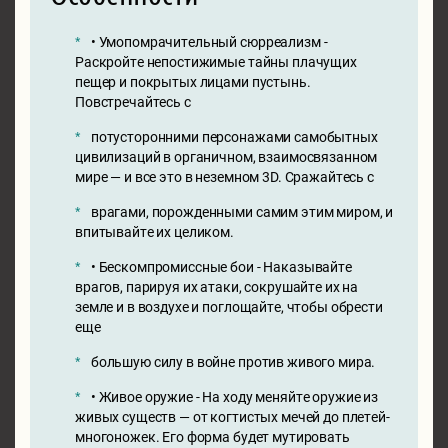
• Умопомрачительный сюрреализм -
Раскройте непостижимые тайны плачущих
пещер и покрытых лицами пустынь.
Повстречайтесь с
потусторонними персонажами самобытных
цивилизаций в органичном, взаимосвязанном
мире — и все это в неземном 3D. Сражайтесь с
врагами, порожденными самим этим миром, и
впитывайте их целиком.
• Бескомпромиссные бои - Наказывайте
врагов, парируя их атаки, сокрушайте их на
земле и в воздухе и поглощайте, чтобы обрести
еще
большую силу в войне против живого мира.
• Живое оружие - На ходу меняйте оружие из
живых существ — от когтистых мечей до плетей-
многоножек. Его форма будет мутировать