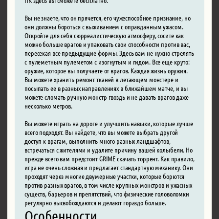
Вы не знаете, что он прячется, его чужеспособное признание, но
они должны бороться с выживанием с оправданным ужасом.
Откройте для себя сюрреалистическую атмосферу, сосите как
можно больше врагов и упаковать свои способности против вас,
пересекая все предыдущие формы. Здесь вам не нужно стрелять
с пулеметным пулеметом с изогнутым и гидом. Все еще круто:
оружие, которое вы получаете от врагов. Каждая жизнь оружия.
Вы можете хранить ремонт тканей в летающем монстере и
посыпать ее в разных направлениях в ближайшем матче, и вы
можете сломать ручную монстр гвоздь и не давать врагов даже
несколько метров.
Вы можете играть на дороге и улучшить навыки, которые лучше
всего подходят. Вы найдете, что вы можете выбрать другой
доступ к врагам, выполнить много разных ландшафтов,
встречаться с жителями и удалите причину вашей колыбели. Но
прежде всего вам предстоит GRIME скачать торрент. Как правило,
игра не очень сложная и предлагает стандартную механику. Они
проходят через многие двумерные участки, которые борются
против разных врагов, в том числе крупных монстров и ужасных
существ, барьеров и препятствий, что физические головоломки
регулярно высвобождаются и делают гораздо больше.
Особенности