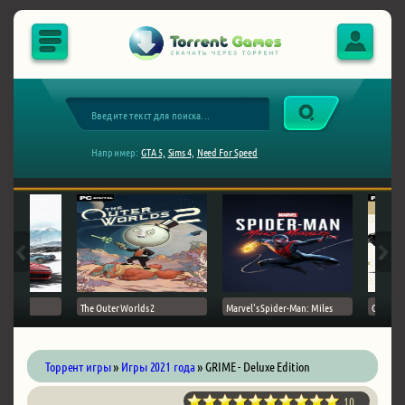
Например:
GTA 5,
Sims 4,
Need For Speed
The Outer Worlds 2
Marvel's Spider-Man: Miles
Ghost of
Торрент игры
»
Игры 2021 года
» GRIME - Deluxe Edition
10