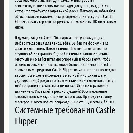
соответствующие специалисты будут доступны, каждый из
которых потребует определенной доски. Поэтому не забывайте
об экономике и надлежащем распределении ресурсов. Castle
Flipper скачать торрент на русском вы можете на ПК по ссылкам
ниже.
Я думаю, как дизайнер! Планировать зону коммутации.
Выберите деревья для ландшафта. Выберите форму и вид
флагов для башен. Возьми стены! Вам не нравится то, что
случилось? Не страшно! Сделайте стены и начните сначала!
Местный мир действительно огромный и бродит ему, чтобы
изменить его, исследовать, может быть бесконечно долго. Но
сначала вам предстоит Castle Flipper скачать торрент последняя
версия. Вы можете исследовать местный мир для вашего
удовольствия, бродить по всем местам без исключения, пойти в
любые здания и комнаты, а не только. Игра не ограничена
движением. Управляйте реконструкцией! Восстановление
завоеванного замка, это займет много сил. Приведите группу
мастеров и восстановить поврежденные стены, мосты и башни.
Системные требования Castle
Flipper