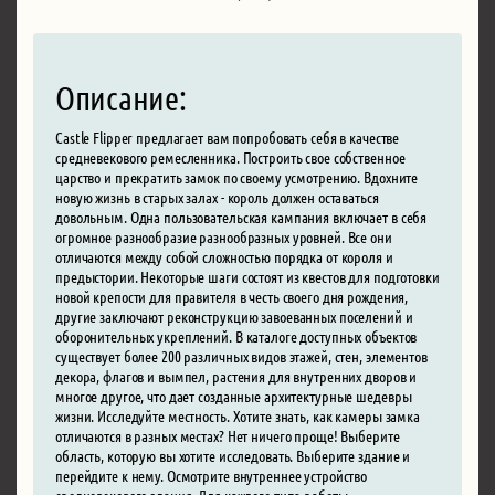
Описание:
Castle Flipper предлагает вам попробовать себя в качестве
средневекового ремесленника. Построить свое собственное
царство и прекратить замок по своему усмотрению. Вдохните
новую жизнь в старых залах - король должен оставаться
довольным. Одна пользовательская кампания включает в себя
огромное разнообразие разнообразных уровней. Все они
отличаются между собой сложностью порядка от короля и
предыстории. Некоторые шаги состоят из квестов для подготовки
новой крепости для правителя в честь своего дня рождения,
другие заключают реконструкцию завоеванных поселений и
оборонительных укреплений. В каталоге доступных объектов
существует более 200 различных видов этажей, стен, элементов
декора, флагов и вымпел, растения для внутренних дворов и
многое другое, что дает созданные архитектурные шедевры
жизни. Исследуйте местность. Хотите знать, как камеры замка
отличаются в разных местах? Нет ничего проще! Выберите
область, которую вы хотите исследовать. Выберите здание и
перейдите к нему. Осмотрите внутреннее устройство
средневекового здания. Для каждого типа работы