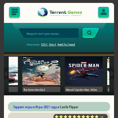
Например:
GTA 5,
Sims 4,
Need For Speed
The Outer Worlds 2
Marvel's Spider-Man: Miles
Ghost of
Торрент игры
»
Игры 2021 года
» Castle Flipper
10