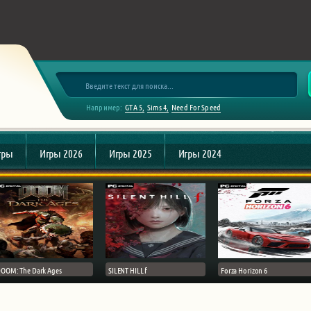
Например:
GTA 5
Sims 4
Need For Speed
гры
Игры 2026
Игры 2025
Игры 2024
OOM: The Dark Ages
SILENT HILL f
Forza Horizon 6