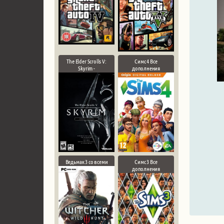
The Elder Scrolls V:
Симс 4 Все
Skyrim -
дополнения
Ведьмак 3 со всеми
Симс 3 Все
дополнения