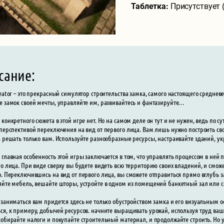
Таблетка:
Присутствует 
сание:
reator – это прекрасный симулятор строительства замка, самого настоящего среднев
е замок своей мечты, управляйте им, развивайтесь и фантазируйте…
 конкретного сюжета в этой игре нет. Но на самом деле он тут и не нужен, ведь по 
 перспективой переключения на вид от первого лица. Вам лишь нужно построить св
, решать только вам. Используйте разнообразные ресурсы, настраивайте зданий, ук
 главная особенность этой игры заключается в том, что управлять процессом в ней п
го лица. При виде сверху вы будете видеть всю территорию своих владений, и сможет
о. Переключившись на вид от первого лица, вы сможете отправиться прямо вглубь з
яйте мебель, вешайте шторы, устройте в одном из помещений банкетный зал или 
 заниматься вам придется здесь не только обустройством замка и его визуальным о
ся, к примеру, добычей ресурсов. начните выращивать урожай, используя труд ваш
собирайте налоги и покупайте строительный материал, и продолжайте строить. Но 