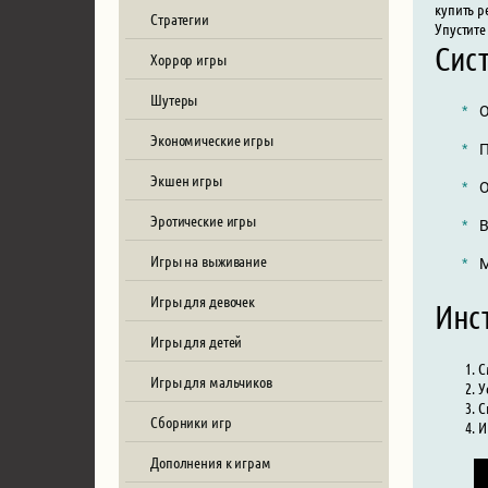
купить р
Стратегии
Упустите
Сист
Хоррор игры
Шутеры
О
Экономические игры
П
Экшен игры
О
Эротические игры
В
Игры на выживание
М
Игры для девочек
Инст
Игры для детей
С
Игры для мальчиков
У
С
Сборники игр
И
Дополнения к играм