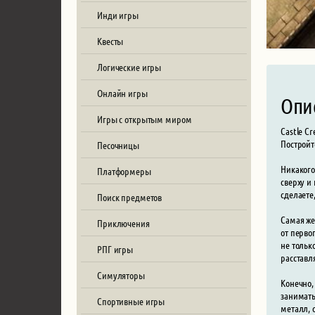
Инди игры
Квесты
Логические игры
Онлайн игры
Опи
Игры с открытым миром
Castle C
Постройт
Песочницы
Никакого
Платформеры
сверху и
сделаете
Поиск предметов
Самая же
Приключения
от перво
не тольк
РПГ игры
расставл
Симуляторы
Конечно,
занимать
Спортивные игры
металл, 