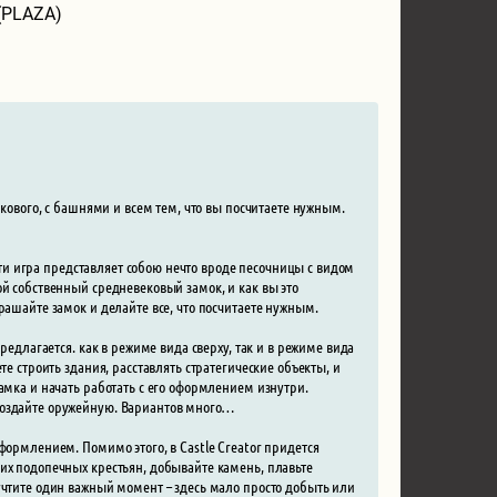
(PLAZA)
екового, с башнями и всем тем, что вы посчитаете нужным.
сути игра представляет собою нечто вроде песочницы с видом
ой собственный средневековый замок, и как вы это
рашайте замок и делайте все, что посчитаете нужным.
редлагается. как в режиме вида сверху, так и в режиме вида
е строить здания, расставлять стратегические объекты, и
амка и начать работать с его оформлением изнутри.
создайте оружейную. Вариантов много…
формлением. Помимо этого, в Castle Creator придется
их подопечных крестьян, добывайте камень, плавьте
учтите один важный момент – здесь мало просто добыть или