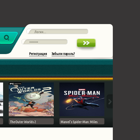
Регистрация
Забыли пароль?
The Outer Worlds 2
Marvel's Spider-Man: Miles
Ghost of Tsushima на 