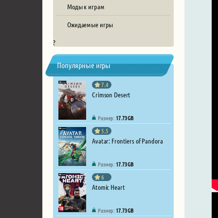
Моды к играм
Ожидаемые игры
?
Популярные игры
7.4
Crimson Desert
Размер:
17.73 GB
5.5
Avatar: Frontiers of Pandora
Размер:
17.73 GB
6
Atomic Heart
Размер:
17.73 GB