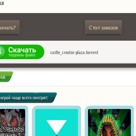
 GB
начать?
Стол заказов
castle_creator-plaza.torrent
зад
 игрой чаще всего смотрят: