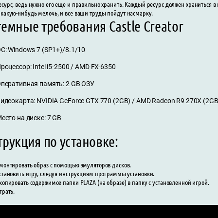
есурс, ведь нужно его еще и правильно хранить. Каждый ресурс должен храниться в на
 какую-нибудь мелочь, и все ваши труды пойдут насмарку.
емные требования Castle Creator
С: Windows 7 (SP1+)/8.1/10
роцессор: Intel i5-2500 / AMD FX-6350
перативная память: 2 GB ОЗУ
идеокарта: NVIDIA GeForce GTX 770 (2GB) / AMD Radeon R9 270X (2GB
есто на диске: 7 GB
рукция по установке:
монтировать образ с помощью эмуляторов дисков.
становить игру, следуя инструкциям программы установки.
копировать содержимое папки PLAZA (на образе) в папку с установленной игрой.
грать.