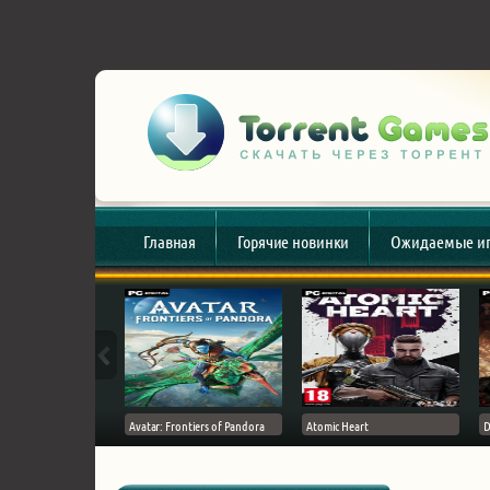
Главная
Горячие новинки
Ожидаемые и
esert
Avatar: Frontiers of Pandora
Atomic Heart
D