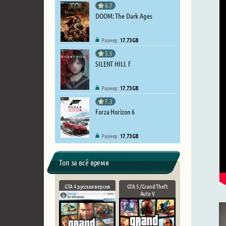
6.7
DOOM: The Dark Ages
Размер:
17.73 GB
3.5
SILENT HILL f
Размер:
17.73 GB
7.3
Forza Horizon 6
Размер:
17.73 GB
Топ за всё время
GTA 4 русская версия
GTA 5 / Grand Theft
Auto V