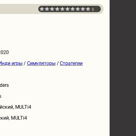
0
2020
Инди игры
/
Симуляторы
/
Стратегии
ders
s
йский, MULTi4
кий, MULTi4