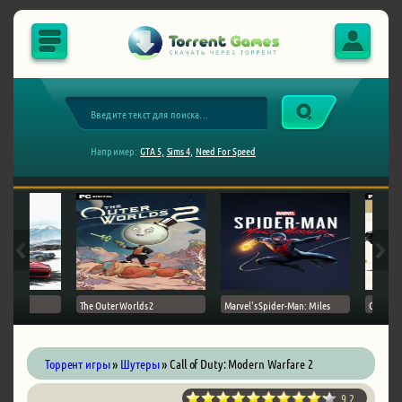
Например:
GTA 5,
Sims 4,
Need For Speed
The Outer Worlds 2
Marvel's Spider-Man: Miles
Ghost of
Торрент игры
»
Шутеры
» Call of Duty: Modern Warfare 2
9.2