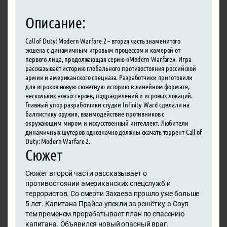
Описание:
Call of Duty: Modern Warfare 2 – вторая часть знаменитого
экшена с динамичным игровым процессом и камерой от
первого лица, продолжающая серию «Modern Warfare». Игра
рассказывает историю глобального противостояния российской
армии и американского спецназа. Разработчики приготовили
для игроков новую сюжетную историю в линейном формате,
нескольких новых героев, подразделений и игровых локаций.
Главный упор разработчики студии Infinity Ward сделали на
баллистику оружия, взаимодействие противников с
окружающим миром и искусственный интеллект. Любители
динамичных шутеров однозначно должны скачать торрент Call of
Duty: Modern Warfare 2.
Сюжет
Сюжет второй части рассказывает о
противостоянии американских спецслужб и
террористов. Со смерти Захаева прошло уже больше
5 лет. Капитана Прайса упекли за решётку, а Соуп
тем временем прорабатывает план по спасению
капитана. Объявился новый опасный враг.