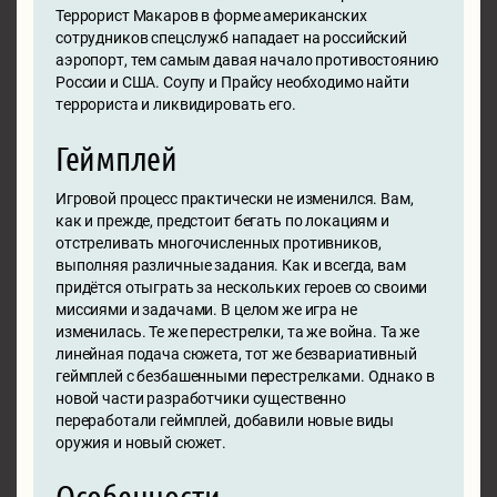
Террорист Макаров в форме американских
сотрудников спецслужб нападает на российский
аэропорт, тем самым давая начало противостоянию
России и США. Соупу и Прайсу необходимо найти
террориста и ликвидировать его.
Геймплей
Игровой процесс практически не изменился. Вам,
как и прежде, предстоит бегать по локациям и
отстреливать многочисленных противников,
выполняя различные задания. Как и всегда, вам
придётся отыграть за нескольких героев со своими
миссиями и задачами. В целом же игра не
изменилась. Те же перестрелки, та же война. Та же
линейная подача сюжета, тот же безвариативный
геймплей с безбашенными перестрелками. Однако в
новой части разработчики существенно
переработали геймплей, добавили новые виды
оружия и новый сюжет.
Особенности