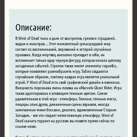
Описание:
В West of Dead тьма и дым от выстрелов, грехов и страданий,
ведьм и монстров ... Этот мимолетный сумасшедший мир
состоит из воспоминаний, верований и историй случайных
прохожих. Когда мертвец внезапно приходит в себя, он
вспоминает только одну черную фигуру, которая начала цепочку
загадочных событий. Стрелок также имеет элементы roguelics,
которые позволяют разнообразить игру. Табло создаются
случайным образом, поэтому каждая игра является уникальной
игрой. У West of Dead есть свой графический дизайн в комиксах.
Внешность персонажа очень похожа на «Marvel» Ghost Rider. Игра
также адаптирована к зловещим темным цветам. Самое
удивительное в этой игре - атмосфера. Темные, темные места,
пещеры злых духов, динамичные сцены взрывов, иногда
замечаемые мини-боссами, диалоги, вдохновленные Старым
Западом, - все это создает непостижимую атмосферу. West of
Dead скачать торрент на русском вы можете прямо сейчас по
ссылке ниже.
В этом быстром темпе, удачно сочетая устойчивый контроль над