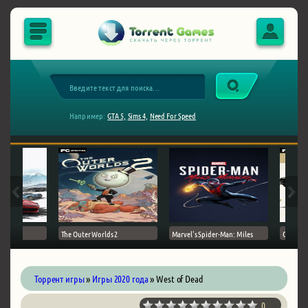
Например:
GTA 5,
Sims 4,
Need For Speed
The Outer Worlds 2
Marvel's Spider-Man: Miles
Ghost of
Торрент игры
»
Игры 2020 года
» West of Dead
0