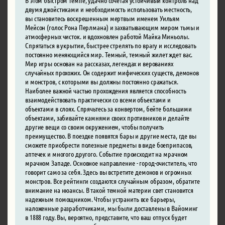
двумя джойстиками и необходимость использовать местность,
вы становитесь воскрешенным мертвым именем Уильям
Мейсон (голос Рона Перлмана) и захватывающим миром тьмы и
атмосферных чисток. и вдохновлен работой Майка Миньолы.
Спрятаться в укрытии, быстрее стрелять по врагу и исследовать
постоянно меняющийся мир. Темный, темный жилет ждет вас.
Мир игры основан на рассказах, легендах и верованиях
случайных прохожих. Он содержит мифических существ, демонов
и монстров, с которыми вы должны постоянно сражаться.
Наиболее важной частью прохождения является способность
взаимодействовать практически со всеми объектами и
объектами в слоях. Спрячьтесь за конвертом, бейте большими
объектами, забивайте камнями своих противников и делайте
другие вещи со своим окружением, чтобы получить
преимущество. В поездке появятся бары и другие места, где вы
сможете приобрести полезные предметы в виде боеприпасов,
аптечек и многого другого. Событие происходит на мрачном
мрачном Западе. Основное направление - город-очиститель, что
говорит само за себя. Здесь вы встретите демонов и огромных
монстров. Все рейтинги создаются случайным образом, обратите
внимание на нюансы. В такой темной материи свет становится
надежным помощником. Чтобы устранить все барьеры,
наложенные разработчиками, мы были доставлены в Вайоминг
в 1888 году. Вы, вероятно, представите, что ваш отпуск будет