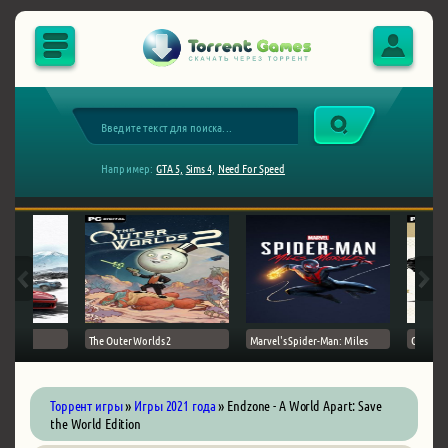
Например:
GTA 5,
Sims 4,
Need For Speed
The Outer Worlds 2
Marvel's Spider-Man: Miles
Ghost of
Торрент игры
»
Игры 2021 года
» Endzone - A World Apart: Save
the World Edition