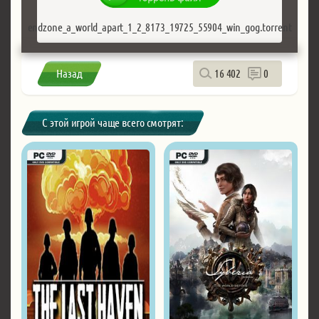
endzone_a_world_apart_1_2_8173_19725_55904_win_gog.torrent
Назад
16 402
0
С этой игрой чаще всего смотрят: