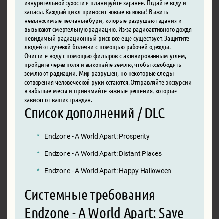
изнурительной сухости и планируйте заранее. Подайте воду и
запасы. Каждый цикл приносит новые вызовы! Выжить
невыносимые песчаные бури, которые разрушают здания и
вызывают смертельную радиацию. Из-за радиоактивного дождя
невидимый радиационный риск все еще существует. Защитите
людей от лучевой болезни с помощью рабочей одежды.
Очистите воду с помощью фильтров с активированным углем,
пройдите через поля и выкопайте землю, чтобы освободить
землю от радиации. Мир разрушен, но некоторые следы
сотворения человеческой руки остаются. Отправляйте экскурсии
в забытые места и принимайте важные решения, которые
зависят от ваших граждан.
Список дополнений / DLC
Endzone - A World Apart: Prosperity
Endzone - A World Apart: Distant Places
Endzone - A World Apart: Happy Halloween
Системные требования
Endzone - A World Apart: Save