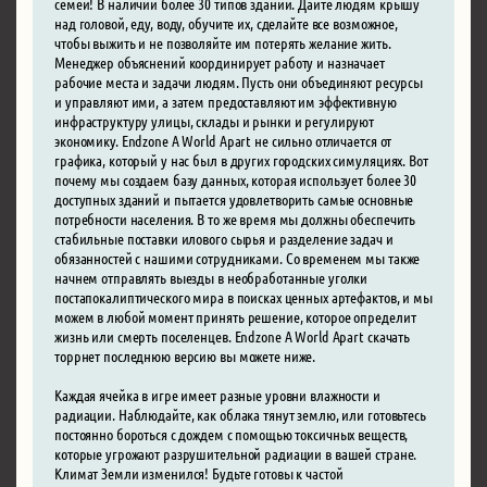
семей! В наличии более 30 типов зданий. Дайте людям крышу
над головой, еду, воду, обучите их, сделайте все возможное,
чтобы выжить и не позволяйте им потерять желание жить.
Менеджер объяснений координирует работу и назначает
рабочие места и задачи людям. Пусть они объединяют ресурсы
и управляют ими, а затем предоставляют им эффективную
инфраструктуру улицы, склады и рынки и регулируют
экономику. Endzone A World Apart не сильно отличается от
графика, который у нас был в других городских симуляциях. Вот
почему мы создаем базу данных, которая использует более 30
доступных зданий и пытается удовлетворить самые основные
потребности населения. В то же время мы должны обеспечить
стабильные поставки илового сырья и разделение задач и
обязанностей с нашими сотрудниками. Со временем мы также
начнем отправлять выезды в необработанные уголки
постапокалиптического мира в поисках ценных артефактов, и мы
можем в любой момент принять решение, которое определит
жизнь или смерть поселенцев. Endzone A World Apart скачать
торрнет последнюю версию вы можете ниже.
Каждая ячейка в игре имеет разные уровни влажности и
радиации. Наблюдайте, как облака тянут землю, или готовьтесь
постоянно бороться с дождем с помощью токсичных веществ,
которые угрожают разрушительной радиации в вашей стране.
Климат Земли изменился! Будьте готовы к частой