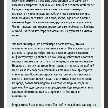
своей экономикой с помощью эффективной сети уличных и
кассовых аппаратов. Задача в меняющейся реалистичной среде!
Каждая поверхностная ячейка имеет свою собственную
влажность и уровень радиации. Научитесь выживать в мире,
полном угроз: загрязненная почва, засуха, ядовитые дожди и
песчаные бури. Все это и многое другое в игре есть уже сейчас.
Чтобы насладиться игровы процессом вам необходимо Endzone
A World Apart скачать торрент Механики на русском по кнопке
ниже.
Что касается игры, все в этой игре просто потому, что она
основана на классической механике жанра. Вы можете строить и
развивать город, приобретать все виды ресурсов, создавать
инфраструктуру и работать на экономику, заботиться о жителях
города и многое другое. Эта игра не предлагает ничего нового.
Но даже в этом случае это действительно интересно, по крайней
мере, из-за атмосферы и условий, с которыми вам приходится
сталкиваться. После катастрофы климат сильно изменился, и
время от времени начали падать кислотные дожди, менялась
природа, появлялись бедствия, о которых люди никогда не
думали. Это будет держать вас раздражен. Однако даже в таких
сложных обстоятельствах вам приходится бороться за
выживание.
Мир, который мы знали, исчез. Постройте новый дом для других