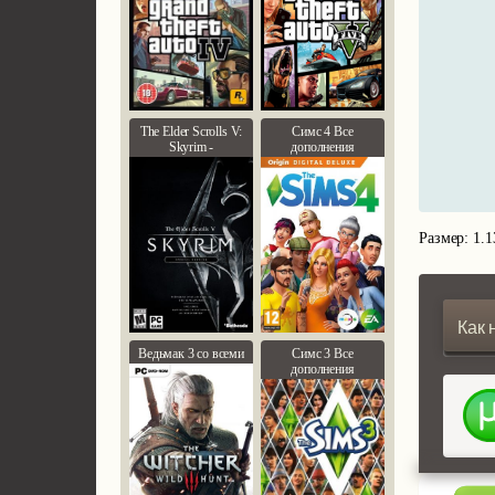
The Elder Scrolls V:
Симс 4 Все
Skyrim -
дополнения
Размер: 1.
Как 
Ведьмак 3 со всеми
Симс 3 Все
дополнения