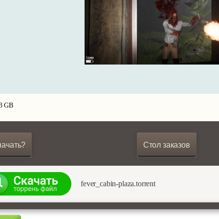
13 GB
начать?
Стол заказов
fever_cabin-plaza.torrent