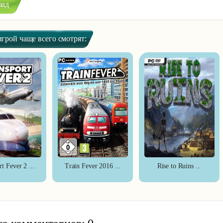
зад
зад
игрой чаще всего смотрят:
t Fever 2 ...
Train Fever 2016 ...
Rise to Ruins ...