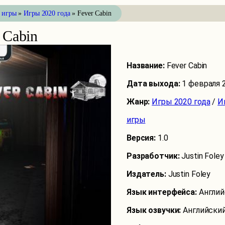
 игры
»
Игры 2020 года
» Fever Cabin
 Cabin
Название:
Fever Cabin
Дата выхода:
1 февраля 
Жанр:
Игры 2020 года
/
И
игры
Версия:
1.0
Разработчик:
Justin Foley
Издатель:
Justin Foley
Язык интерфейса:
Англий
Язык озвучки:
Английски