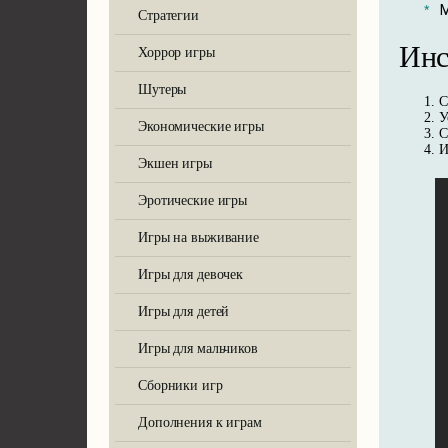
М
Стратегии
Инс
Хоррор игры
Marvel's Spider-Man: Miles
Шутеры
С
У
Экономические игры
С
И
Экшен игры
Ghost of Tsushima на пк -
Эротические игры
Игры на выживание
Игры для девочек
Игры для детей
Marvel’s Spider-Man
Игры для мальчиков
Сборники игр
Дополнения к играм