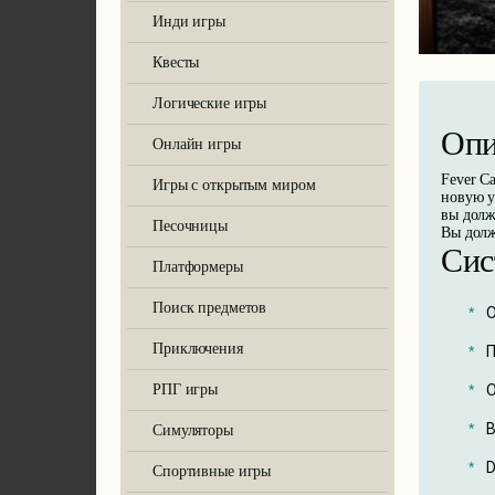
Инди игры
Квесты
SILENT HILL f
Логические игры
Опи
Онлайн игры
Fever C
Игры с открытым миром
новую у
вы долж
Песочницы
Вы долж
Forza Horizon 6
Сис
Платформеры
Поиск предметов
О
Приключения
П
О
РПГ игры
The Outer Worlds 2
В
Симуляторы
D
Спортивные игры