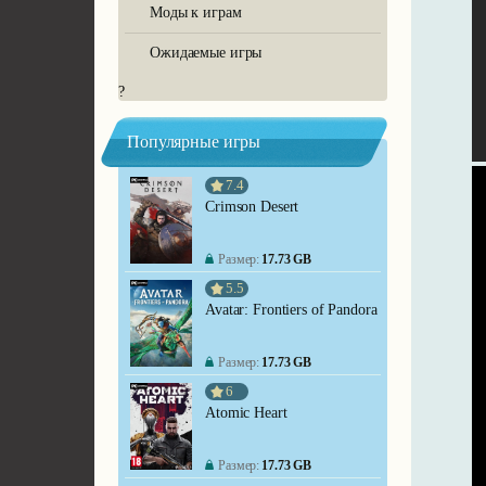
Моды к играм
Ожидаемые игры
?
Популярные игры
7.4
Crimson Desert
Размер:
17.73 GB
5.5
Avatar: Frontiers of Pandora
Размер:
17.73 GB
6
Atomic Heart
Размер:
17.73 GB