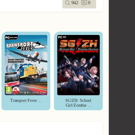
942
0
Transport Fever ...
SG/ZH: School
Girl/Zombie ...