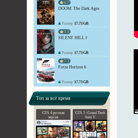
6.7
DOOM: The Dark Ages
Размер:
17.73 GB
3.5
SILENT HILL f
Размер:
17.73 GB
7.3
Forza Horizon 6
Размер:
17.73 GB
Топ за всё время
GTA 4 русская
GTA 5 / Grand Theft
версия
Auto V