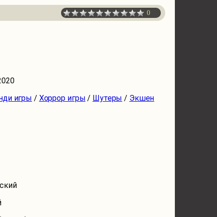
0
2020
нди игры
/
Хоррор игры
/
Шутеры
/
Экшен
ский
й