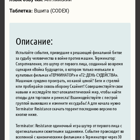
Таблетка:
Вшита (CODEX)
Описание:
Испытайте события, приведшие к решающей финальной битве
за судьбу человечества в войне против машин. Терминатор:
Сопротивление, это шутер от первого лица, созданный во время
сценария «Война будущего», о котором только мелькали в
культовых фильмах «ТЕРМИНАТОР» и «Т2: ДЕНЬ СУДЕЙСТВА».
Машинам суждено проиграть, но какой ценой? Беги и стреляй
или пробирайся сквозь оборону Скайнет! Совершенствуйте свои
навыки и исследуйте пост-апокалиптический мир, чтобы найти
отходы для торговли и ремесла! Взаимодействуйте с пестрой
группой выживших и измените их судьбы! А для начала нужно
Terminator Resistance скачать торрент последнюю версию по
кнопке ниже.
Terminator: Resistance одиночный игра шутер от первого лица с
оригинальными сюжетными заданиями. Событие происходит во
вселенной с каноническими фильмами о Терминаторе через 30