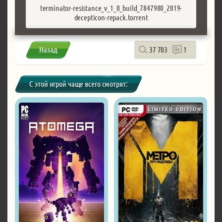
terminator-resistance_v_1_0_build_7847980_2019-
decepticon-repack.torrent
Назад
37 703
1
С этой игрой чаще всего смотрят: