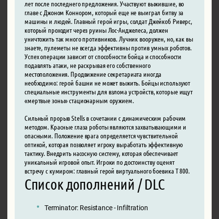
лет после последнего предложения. Участвуют выжившие, во
главе с Джоном Коннором, который еще не выиграл битву за
машины и людей. Главный герой игры, солдат Джейкоб Риверс,
который проходит через руины Лос-Анджелеса, должен
уничтожить так много противников. Лучник вооружен, но, как вы
знаете, пулеметы не всегда эффективны против умных роботов.
Успех операции зависит от способности бойца и способности
подавлять атаки, не раскрывая его собственного
местоположения. Продвижение секретариата иногда
необходимо: герой башни не может выжить. Бойцы используют
специальные инструменты для взлома устройств, которые ищут
«мертвые зоны» стационарным оружием.
Сильный прорыв Stells в сочетании с динамическим рабочим
методом. Красные глаза роботы являются захватывающими и
опасными. Положение врага определяется чувствительной
оптикой, которая позволяет игроку выработать эффективную
тактику. Внедрить насосную систему, которая обеспечивает
уникальный игровой опыт. Игроки по достоинству оценят
встречу с кумиром: главный герой виртуального боевика T 800.
Список дополнений / DLC
Terminator: Resistance - Infiltration