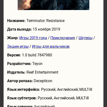
Название:
Terminator: Resistance
Дата выхода:
15 ноября 2019
Жанр:
Игры 2019 года
/
Приключения
/
Шутеры
/
Экшен игры
/
Игры для мальчиков
Версия:
1.0 build 7847980
Разработчик:
Teyon
Издатель:
Reef Entertainment
Автор репака:
Decepticon
Язык интерфейса:
Русский, Английский, MULTi8
Язык субтитров:
Русский, Английский, MULTi8
Язык озвучки:
Английский