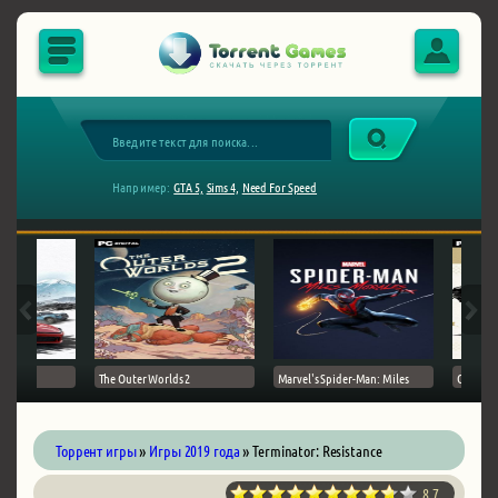
Например:
GTA 5,
Sims 4,
Need For Speed
The Outer Worlds 2
Marvel's Spider-Man: Miles
Ghost of
Торрент игры
»
Игры 2019 года
» Terminator: Resistance
8.7