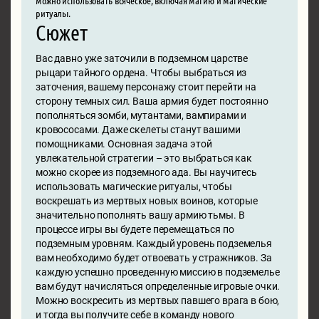
ритуалы.
Сюжет
Вас давно уже заточили в подземном царстве
рыцари тайного ордена. Чтобы выбраться из
заточения, вашему персонажу стоит перейти на
сторону темных сил. Ваша армия будет постоянно
пополняться зомби, мутантами, вампирами и
кровососами. Даже скелеты станут вашими
помощниками. Основная задача этой
увлекательной стратегии – это выбраться как
можно скорее из подземного ада. Вы научитесь
использовать магические ритуалы, чтобы
воскрешать из мертвых новых воинов, которые
значительно пополнять вашу армию тьмы. В
процессе игры вы будете перемещаться по
подземным уровням. Каждый уровень подземелья
вам необходимо будет отвоевать у стражников. За
каждую успешно проведенную миссию в подземелье
вам будут начисляться определенные игровые очки.
Можно воскресить из мертвых павшего врага в бою,
и тогда вы получите себе в команду нового