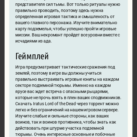
представителя сил тьмы. Вот только ритуалы нужно
правильно проводить, поэтому здесь нужна
определенная игровая тактика и смышленость от
вашего главного персонажа. Изучите внимательно
карту подземелья, чтобы успешно пройти игровые
миссии. Ваш некромант пройдет все уровни вместе с
исчадиями из ада.
Геймплей
Игра предусматривает тактические сражения под
землей, поэтому в игре вы должны учиться
правильно выстраивать игровые юниты на каждом
секторе подземной тюрьмы. Именно на каждом
ярусе вас ждет встреча с опасными рыцарями,
которые не прочь взять в плен ваших сподвижников.
Скачать Iratus Lord of the Dead через торрент можно
легко и без ограничений на нашем игровом сервере.
Изучите слабые и сильные стороны, как ваших
воинов, так и воинов противника, чтобы знать как
действовать при штурме участка подземной
тюрьмы. Очень интересные основные и побочные