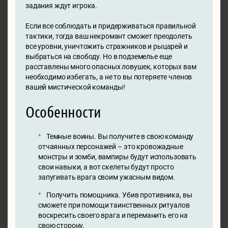
задания ждут игрока.
Если все соблюдать и придерживаться правильной
тактики, тогда ваш некромант сможет преодолеть
все уровни, уничтожить стражников и рыцарей и
выбраться на свободу. Но в подземелье еще
расставлены много опасных ловушек, которых вам
необходимо избегать, а не то вы потеряете членов
вашей мистической команды!
Особенности
Темные воины. Вы получите в свою команду
отчаянных персонажей – это кровожадные
монстры и зомби, вампиры будут использовать
свои навыки, а вот скелеты будут просто
запугивать врага своим ужасным видом.
Получить помощника. Убив противника, вы
сможете при помощи таинственных ритуалов
воскресить своего врага и переманить его на
свою сторону.