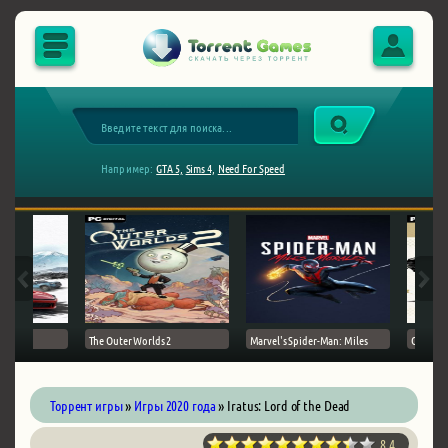
Например:
GTA 5,
Sims 4,
Need For Speed
The Outer Worlds 2
Marvel's Spider-Man: Miles
Ghost of
Торрент игры
»
Игры 2020 года
» Iratus: Lord of the Dead
8.4