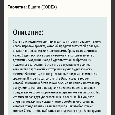
Таблетка:
Вшита (CODEX)
Описание:
Стать приспешником сил тьмы вам как игроку предстоит в этом
новом игровом проекте, который представляет собой ролевую
стратегию с тактическими элементами. Сразу скажем, что вам
нужно будет вжиться в образ некроманта, который вместе с
другими исчадиями из ада будет пытаться выбраться из
подземного заточения. В этой игре вы увидите огромное
количество персонажей, с которыми нужно будет всячески
взаимодействовать, а также уникальные подземные миссии и
сражения. В игре Iratus Lord of the Dead, скачать торрент
которой возможно в бесплатном режиме на нашем портале игр,
вы будете сражаться с рыцарями древнего ордена, которые
представляют собой сторонников и стражников светлых сил. Так
что миссии вас ждут увлекательные и опасные. Вы увидите
открыты подземные локации, много зомби и мертвечины,
которые станут членами вашего отряда. Так что боритесь с
силами Света, чтобы выбраться из подземного ада. А вот оружие
можно использовать всяческое, включая магию и магические