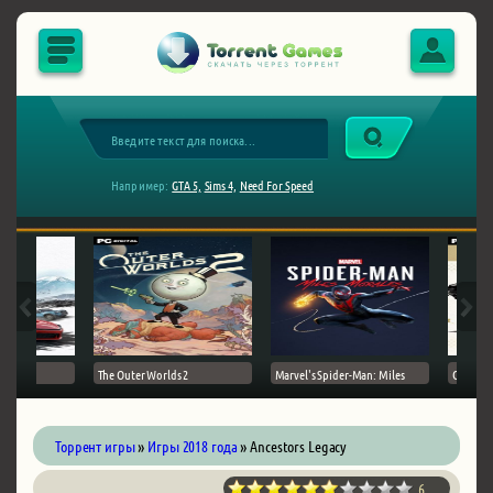
Например:
GTA 5,
Sims 4,
Need For Speed
The Outer Worlds 2
Marvel's Spider-Man: Miles
Ghost of
Торрент игры
»
Игры 2018 года
» Ancestors Legacy
6