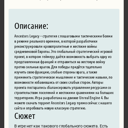
Описание:
Ancestors Legacy – стратегия с пошаговыми тактическими боями
в режиме реального времени, в которой разработчики
реконструировали кровопролитные и жестокие войны
средневековой Европы. Это глобальный стратегический игровой
проект, в котором геймеру даётся возможность выбрать одну из
представленных фракций и отправиться на жестокую войну
против сильных врагов. Для победы придётся тщательно
изучить свою фракцию, слабые стороны врага, а также
применить стратегическое мышление и тактические навыки, по
возможности избавившись от своих слабых сторон. Авторы
проекта постарались сбалансировать управление ресурсами со
строительством поселений и жестокими сражениями на больших
территориях. Игра разработана на движке Unreal Engine 4. Вы
можете скачать торрент Ancestors Legacy прямо сейчас с нашего
сайта и опробовать новую классную стратегию.
Сюжет
В игре нет как такового глобального сюжета. Есть