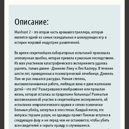
Описание:
Manhunt 2 – это вторая часть кровавого триллера, которая
является одной из самых скандальных и шокирующих игр в
истории мировой индустрии развлечений.
Во время секретнейших лабораторных испытаний произошла
злополучная ошибка, которая привела к ужасным последствиям.
Из всех участников катастрофического эксперимента удалось
уцелеть, только двоим - Дэниелю Лэму и Лео Касперу. В течение
шести лет, проведенных в психиатрической лечебнице, Дэниель
Лэм не раз лишался рассудка. Ученая степень,
высокооплачиваемая работа, любящая жена и двое маленьких
детей – что это? Разыгравшееся воображение или прошлая
жизнь, которая осталась за пределами больницы? Размытые
воспоминания об участии в секретнейшем эксперименте, об
испытании неврологического оружия и сотнях психически
больных убийц, запертых в этих стенах. Каждый месяц эти
вопросы терзали разум, но однажды проект Пикман вступил в
следующую фазу и ни перед чем не остановится, чтобы убить
всех свидетелей и скрыть правду о случившемся.