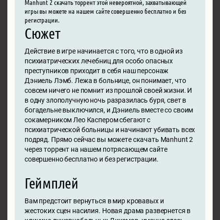
Manhunt 2 скачать торрент этой невероятной, захватывающей
игры вы можете на нашем сайте совершенно бесплатно и без
регистрации.
Сюжет
Действие в игре начинается с того, что в одной из
психиатрических лечебниц для особо опасных
преступников приходит в себя наш персонаж
Дэниель Лэмб. Лежа в больнице, он понимает, что
совсем ничего не помнит из прошлой своей жизни. И
в одну злополучную ночь разразилась буря, свет в
богадельне выключился, и Дэниель вместе со своим
сокамерником Лео Каспером сбегают с
психиатрической больницы и начинают убивать всех
подряд. Прямо сейчас вы можете скачать Manhunt 2
через торрент на нашем потрясающем сайте
совершенно бесплатно и без регистрации.
Геймплей
Вам предстоит вернуться в мир кровавых и
жестоких сцен насилия. Новая драма развернется в