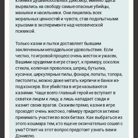
клинике душевнобольных Диксмор, именно здесь
вырвались на свободу самые опасные убийцы,
маньяки и насильники. Они лишились всех
моральных ценностей и чувств, став подопытными
крысами в эксперименте над человеческой
психикой.
Только казни и пытки доставляет бывшим
заключенным неподдельное удовольствие. Если
честно, то игровой процесс очень жесток и ужасен,
Вашими орудиями в игре станут, к примеру, осколок
стекла, колючая проволока, шприц, бутылка,
кусачки, циркулярные пилы, фонари, лопаты, топора,
пистолеты, можно даже метать кирпичи и банки из-
под консерв. Все убийства в игре называются
казнями. Чаще всего главный герой не вступает в
схватки лицом к лицу, а лишь нападает сзади и
казнит своих врагов. Скажем прямо, казни в игре
проходят очень жестоко, геймеру придется активно
принимать участие во всех битвах. Как выбраться из
этого кошмара тем, кто еще не окончательно сошел с
ума? Ответ на этот вопрос предстоит узнать вам и
Дэниелю.