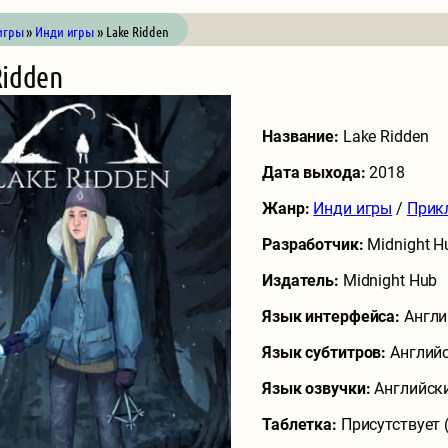
игры
»
Инди игры
» Lake Ridden
Ridden
Название:
Lake Ridden
Дата выхода:
2018
Жанр:
Инди игры
/
Прик
Разработчик:
Midnight H
Издатель:
Midnight Hub
Язык интерфейса:
Англи
Язык субтитров:
Англий
Язык озвучки:
Английск
Таблетка:
Присутствует 