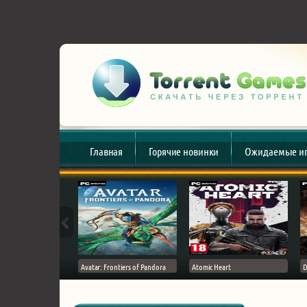
Главная
Горячие новинки
Ожидаемые и
esert
Avatar: Frontiers of Pandora
Atomic Heart
D