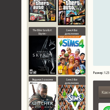
The Elder Scrolls V:
Симс 4 Все
Skyrim -
дополнения
Размер: 1.23
Ведьмак 3 со всеми
Симс 3 Все
дополнения
Как 