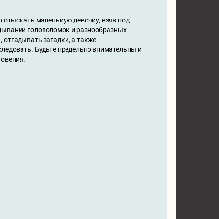
о отыскать маленькую девочку, взяв под
адывании головоломок и разнообразных
 отгадывать загадки, а также
следовать. Будьте предельно внимательны и
новения.