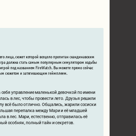
ьего лица, сюжет которой всецело пропитан скандинавским
я игра должна стать самым популярным симулятором ходьбы
 игрой под названием FireWatch. Вы можете прямо сейчас
есным сюжетом и затягивающим геймплеем.
на себя управление маленькой девочкой по имени
ась в лес, чтобы провести лето. Друзья решили
алу всё было отлично. Общались, жарили сосиски
большая перепалка между Мари и её младшей
а в лес. Мари, естественно, отправилась её
ный особняк, полный тайн и секретов.