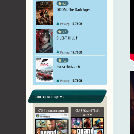
6.7
DOOM: The Dark Ages
Размер:
17.73 GB
3.5
SILENT HILL f
Размер:
17.73 GB
7.3
Forza Horizon 6
Размер:
17.73 GB
Топ за всё время
GTA 4 русская версия
GTA 5 / Grand Theft
Auto V