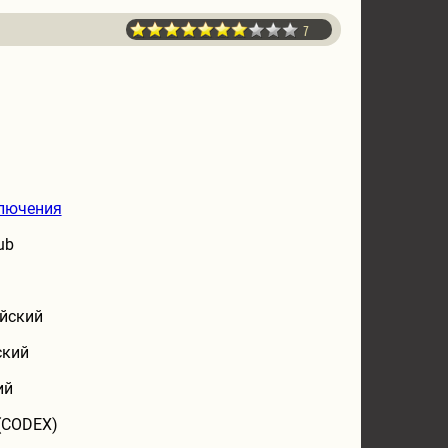
7
лючения
ub
йский
ский
ий
(CODEX)