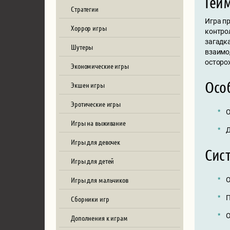
Гей
Стратегии
Игра пр
Хоррор игры
контро
загадк
Шутеры
взаимо
осторо
Экономические игры
Осо
Экшен игры
Эротические игры
О
Игры на выживание
Д
Игры для девочек
Сис
Игры для детей
Игры для мальчиков
О
П
Сборники игр
О
Дополнения к играм