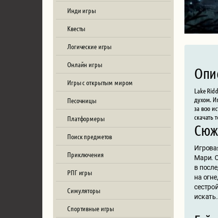
Инди игры
Квесты
Логические игры
Онлайн игры
Опи
Игры с открытым миром
Lake Rid
духом. И
Песочницы
за всю и
скачать 
Платформеры
Сюж
Поиск предметов
Игровая
Приключения
Мари. 
в посл
РПГ игры
на огн
сестрой
Симуляторы
искать
Спортивные игры