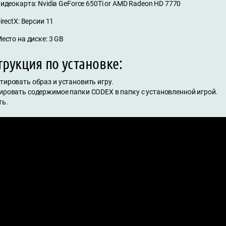
идеокарта: Nvidia GeForce 650Ti or AMD Radeon HD 7770
irectX: Версии 11
есто на диске: 3 GB
рукция по установке:
тировать образ и установить игру.
пировать содержимое папки CODEX в папку с установленной игрой.
ть.