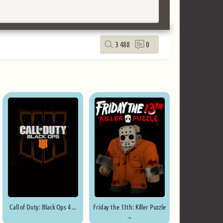
3 488
0
Call of Duty: Black Ops 4 ...
Friday the 13th: Killer Puzzle
...