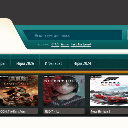
Например:
GTA 5
Sims 4
Need For Speed
гры
Игры 2026
Игры 2025
Игры 2024
OOM: The Dark Ages
SILENT HILL f
Forza Horizon 6