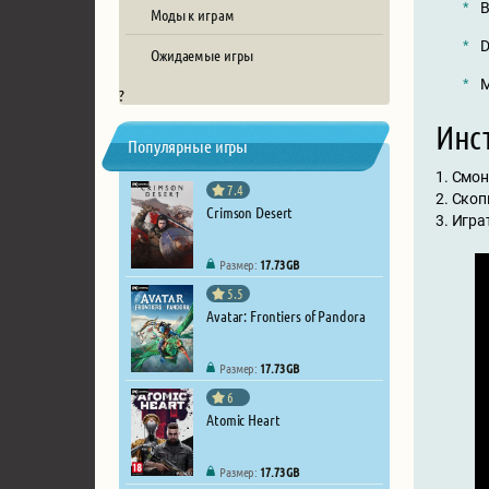
В
Моды к играм
D
Ожидаемые игры
М
?
Инст
Популярные игры
1. Смон
7.4
2. Ско
Crimson Desert
3. Игра
Размер:
17.73 GB
5.5
Avatar: Frontiers of Pandora
Размер:
17.73 GB
6
Atomic Heart
Размер:
17.73 GB