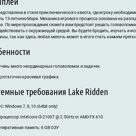
мплей
едставлена в стиле приключенческого квеста, где игроку необходим
ль 13-летнюю Мари. Механика игрового процесса основана на разг
ах. По мере прохождения сюжета вам предстоит решать головоломки,
действовать с окружающей средой. Вы будете бродить, изучать и ис
жны, так как здесь любая мелочь может в итоге стать камнем претк
бенности
чень много неординарных головоломок и задачек.
остаточно красивая графика.
темные требования Lake Ridden
С: Windows 7, 8, 10 (64bit only)
роцессор: Intel core i3-2100T @ 2.5GHz or AMD FX 610
перативная память: 6 GB ОЗУ