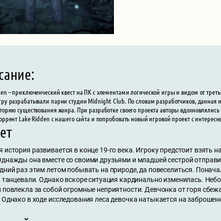
сание:
den – приключенческий квест на ПК с элементами логической игры и видом от трет
гру разрабатывали парни студии Midnight Club. По словам разработчиков, данна
сторию существования жанра. При разработке своего проекта авторы вдохновлялись
торрент Lake Ridden с нашего сайта и попробовать новый игровой проект с интер
ет
 история развивается в конце 19-го века. Игроку предстоит взять 
Однажды она вместе со своими друзьями и младшей сестрой отправил
едний раз этим летом побывать на природе, да повеселиться. Понач
е, танцевали. Однако вскоре ситуация кардинально изменилась. Не
 повлекла за собой огромные неприятности. Девчонка от горя сбежал
. Однако в ходе исследования леса девочка натыкается на заброшен