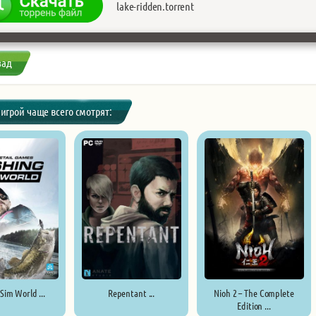
lake-ridden.torrent
зад
 игрой чаще всего смотрят:
Sim World ...
Repentant ...
Nioh 2 – The Complete
Edition ...