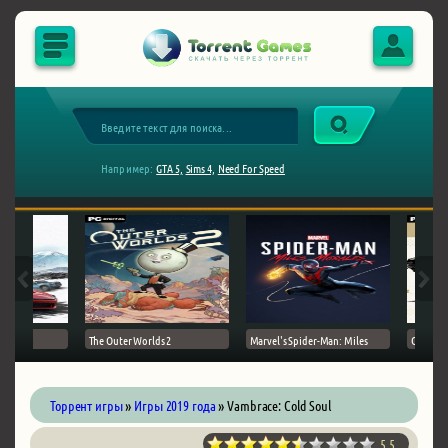
Например:
GTA 5,
Sims 4,
Need For Speed
The Outer Worlds 2
Marvel's Spider-Man: Miles
Ghost of
Торрент игры
»
Игры 2019 года
» Vambrace: Cold Soul
5.5