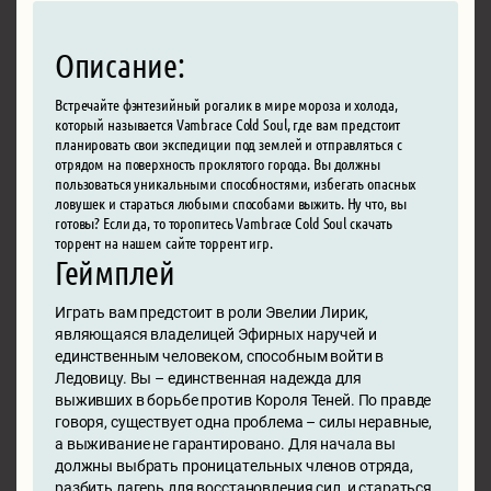
Описание:
Встречайте фэнтезийный рогалик в мире мороза и холода,
который называется Vambrace Cold Soul, где вам предстоит
планировать свои экспедиции под землей и отправляться с
отрядом на поверхность проклятого города. Вы должны
пользоваться уникальными способностями, избегать опасных
ловушек и стараться любыми способами выжить. Ну что, вы
готовы? Если да, то торопитесь Vambrace Cold Soul скачать
торрент на нашем сайте торрент игр.
Геймплей
Играть вам предстоит в роли Эвелии Лирик,
являющаяся владелицей Эфирных наручей и
единственным человеком, способным войти в
Ледовицу. Вы – единственная надежда для
выживших в борьбе против Короля Теней. По правде
говоря, существует одна проблема – силы неравные,
а выживание не гарантировано. Для начала вы
должны выбрать проницательных членов отряда,
разбить лагерь для восстановления сил, и стараться