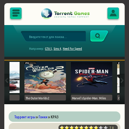
Например:
GTA 5,
Sims 4,
Need For Speed
The Outer Worlds 2
Marvel's Spider-Man: Miles
Ghost of
Торрент игры
»
Гонки
» КРАЗ
7.8