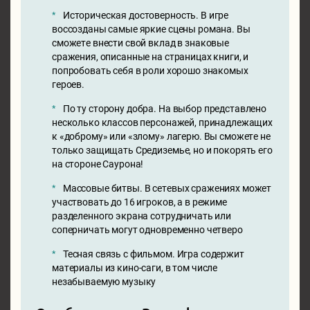
Историческая достоверность. В игре
воссозданы самые яркие сцены романа. Вы
сможете внести свой вклад в знаковые
сражения, описанные на страницах книги, и
попробовать себя в роли хорошо знакомых
героев.
По ту сторону добра. На выбор представлено
несколько классов персонажей, принадлежащих
к «доброму» или «злому» лагерю. Вы сможете не
только защищать Средиземье, но и покорять его
на стороне Саурона!
Массовые битвы. В сетевых сражениях может
участвовать до 16 игроков, а в режиме
разделенного экрана сотрудничать или
соперничать могут одновременно четверо
Тесная связь с фильмом. Игра содержит
материалы из кино-саги, в том числе
незабываемую музыку