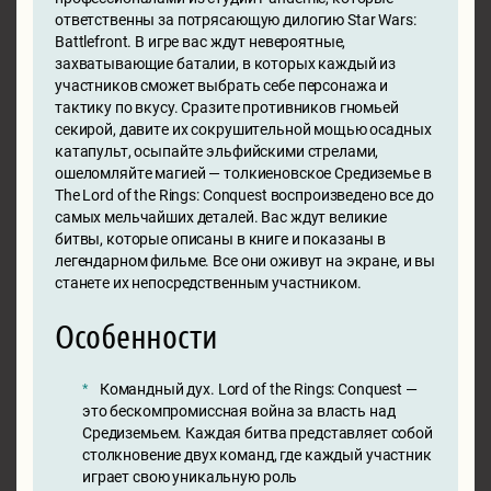
ответственны за потрясающую дилогию Star Wars:
Battlefront. В игре вас ждут невероятные,
захватывающие баталии, в которых каждый из
участников сможет выбрать себе персонажа и
тактику по вкусу. Сразите противников гномьей
секирой, давите их сокрушительной мощью осадных
катапульт, осыпайте эльфийскими стрелами,
ошеломляйте магией — толкиеновское Средиземье в
The Lord of the Rings: Conquest воспроизведено все до
самых мельчайших деталей. Вас ждут великие
битвы, которые описаны в книге и показаны в
легендарном фильме. Все они оживут на экране, и вы
станете их непосредственным участником.
Особенности
Командный дух. Lord of the Rings: Conquest —
это бескомпромиссная война за власть над
Средиземьем. Каждая битва представляет собой
столкновение двух команд, где каждый участник
играет свою уникальную роль