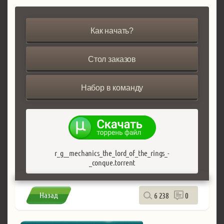
Как начать?
Стол заказов
Набор в команду
r_g__mechanics_the_lord_of_the_rings_-
_conque.torrent
Назад
6 238
0