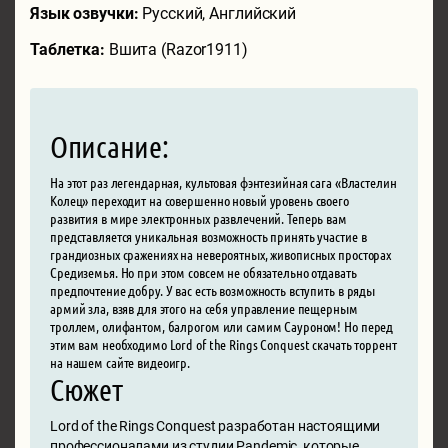
Язык озвучки:
Русский, Английский
Таблетка:
Вшита (Razor1911)
Описание:
На этот раз легендарная, культовая фэнтезийная сага «Властелин
Колец» переходит на совершенно новый уровень своего
развития в мире электронных развлечений. Теперь вам
представляется уникальная возможность принять участие в
грандиозных сражениях на невероятных, живописных просторах
Средиземья. Но при этом совсем не обязательно отдавать
предпочтение добру. У вас есть возможность вступить в ряды
армий зла, взяв для этого на себя управление пещерным
троллем, олифантом, балрогом или самим Сауроном! Но перед
этим вам необходимо Lord of the Rings Conquest скачать торрент
на нашем сайте видеоигр.
Сюжет
Lord of the Rings Conquest разработан настоящими
профессионалами из студии Pandemic, которые