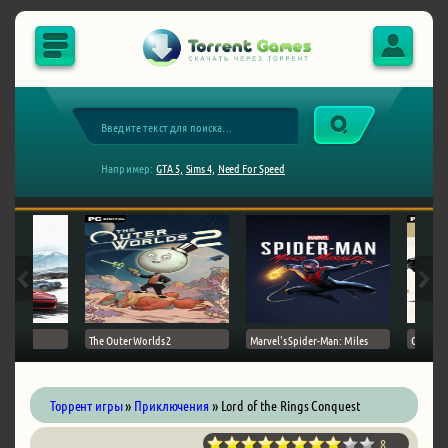
Например:
GTA 5,
Sims 4,
Need For Speed
The Outer Worlds 2
Marvel's Spider-Man: Miles
Ghost of
Торрент игры
»
Приключения
» Lord of the Rings Conquest
8