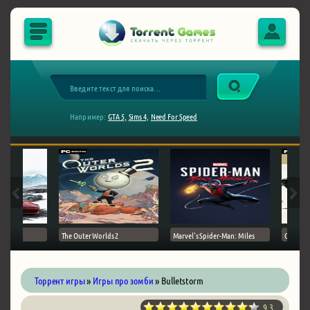
Например:
GTA 5,
Sims 4,
Need For Speed
The Outer Worlds 2
Marvel's Spider-Man: Miles
Ghost of
Торрент игры
»
Игры про зомби
» Bulletstorm
9.3