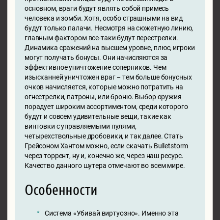
основном, враги будут являть собой примесь
человека и зомби. Хотя, особо страшными на вид
будут только палачи. Несмотря на сюжетную линию,
главным фактором все-таки будут перестрелки.
Динамика сражений на высшем уровне, плюс, игроки
могут получать бонусы. Они начисляются за
эффективное уничтожение соперников. Чем
изысканней уничтожен враг – тем больше бонусных
очков начисляется, которые можно потратить на
огнестрелки, патроны, или броню. Выбор оружия
порадует широким ассортиментом, среди которого
будут и совсем удивительные вещи, такие как
винтовки с управляемыми пулями,
четырехствольные дробовики, и так далее. Стать
Грейсоном Хантом можно, если скачать Bulletstorm
через торрент, ну и, конечно же, через наш ресурс.
Качество данного шутера отмечают во всем мире.
Особенности
Система «Убивай виртуозно». Именно эта