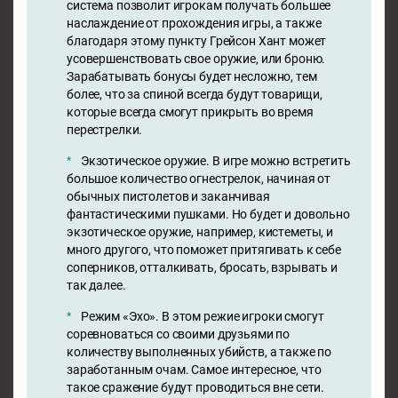
система позволит игрокам получать большее
наслаждение от прохождения игры, а также
благодаря этому пункту Грейсон Хант может
усовершенствовать свое оружие, или броню.
Зарабатывать бонусы будет несложно, тем
более, что за спиной всегда будут товарищи,
которые всегда смогут прикрыть во время
перестрелки.
Экзотическое оружие. В игре можно встретить
большое количество огнестрелок, начиная от
обычных пистолетов и заканчивая
фантастическими пушками. Но будет и довольно
экзотическое оружие, например, кистеметы, и
много другого, что поможет притягивать к себе
соперников, отталкивать, бросать, взрывать и
так далее.
Режим «Эхо». В этом режие игроки смогут
соревноваться со своими друзьями по
количеству выполненных убийств, а также по
заработанным очам. Самое интересное, что
такое сражение будут проводиться вне сети.