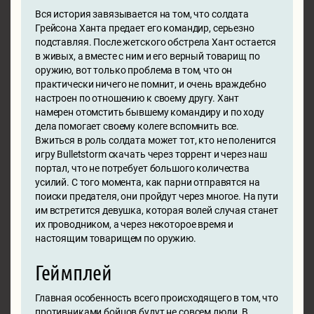
Вся история завязывается на том, что солдата
Грейсона Ханта предает его командир, серьезно
подставляя. После жетского обстрела Хант остается
в живых, а вместе с ним и его верный товарищ по
оружию, вот только проблема в том, что он
практически ничего не помнит, и очень враждебно
настроен по отношению к своему другу. Хант
намерен отомстить бывшему командиру и по ходу
дела помогает своему колеге вспомнить все.
Вжиться в роль солдата может тот, кто не поленится
игру Bulletstorm скачать через торрент и через наш
портал, что не потребует большого количества
усилий. С того момента, как парни отправятся на
поиски предателя, они пройдут через многое. На пути
им встретится девушка, которая волей случая станет
их проводником, а через некоторое время и
настоящим товарищем по оружию.
Геймплей
Главная особенность всего происходящего в том, что
противниками бойцов будут не совсем люди. В