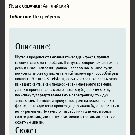
Язык озвучки:
Английский
Таблетка:
Не требуется
Описание:
Шутеры продолжают завоевывать сердца игроков, причем
самыми разными способами. Продукт, о котором сейчас пойдет
речь, призван направить данное направление в новое русло,
поскольку вместе с уникальным геймплеем принес с собой ряд
новшеств. Это игра Bulletstorm, скачать торрент которой можно
из нашего сайта, а сам процесс не занимает много времени.
Данный проект вполне можно назвать зубодробительным,
поскольку тут представлены такие перестрелки, что и дух
захватывает. В основном продукт построен на вымышленных
фактах, но по ходу всего происходящего можно будет встретить и
нотки реализма. Но не часто. Разработчики данного проекта
смогли доказать, что и в шутерах можно встретить интересную
сюжетную линию.
Сюжет