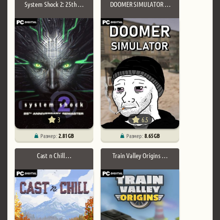
System Shock 2: 25th …
DOOMER SIMULATOR …
3
6.5
Размер:
2.81 GB
Размер:
8.65 GB
Cast n Chill …
Train Valley Origins …