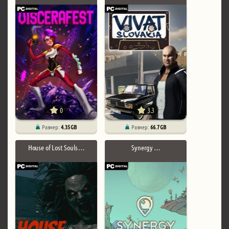
0
3.3
Размер:
4.35 GB
Размер:
66.7 GB
House of Lost Souls …
Synergy …