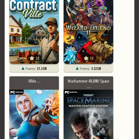
10
10
Размер:
21.2 GB
Размер:
3.22 GB
Vilde …
Warhammer 40,000: Space
…