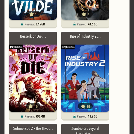
1
7
Размер:
3.15 GB
Размер:
43.5 GB
Berserk or Die …
Rise of Industry 2 …
10
10
Размер:
996 MB
Размер:
11.7 GB
Submersed 2 - The Hive …
Zombie Graveyard
Simulator …