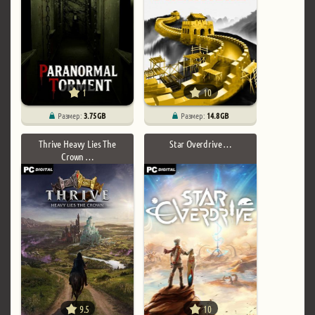
1
10
Размер:
3.75 GB
Размер:
14.8 GB
Thrive Heavy Lies The
Star Overdrive …
Crown …
9.5
10