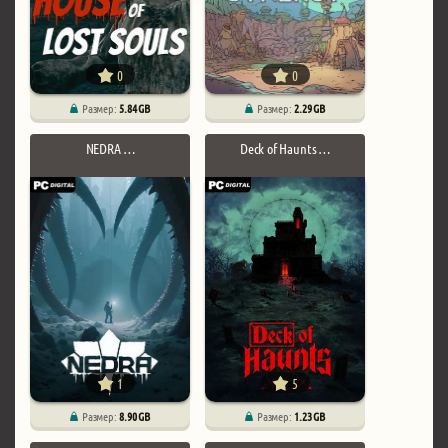
0
0
Размер:
5.84 GB
Размер:
2.29 GB
NEDRA …
Deck of Haunts …
1
5
Размер:
8.90 GB
Размер:
1.23 GB