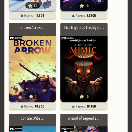
10
10
Размер:
11.3 GB
Размер:
3.32 GB
Broken Arrow …
Five Nights at Freddy's: …
9
10
Размер:
89.2 GB
Размер:
18.3 GB
ContractVille …
Wizard of Legend 2 …