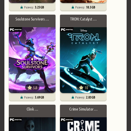
Размер:
3.25 GB
Размер:
10.5 GB
Soulstone Survivors …
TRON: Catalyst …
5.8
10
Размер:
5.69 GB
Размер:
2.83 GB
Clink …
Crime Simulator …