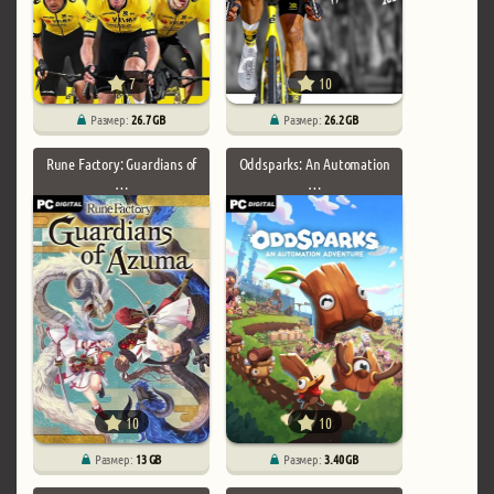
7
10
Размер:
26.7 GB
Размер:
26.2 GB
Rune Factory: Guardians of
Oddsparks: An Automation
…
…
10
10
Размер:
13 GB
Размер:
3.40 GB