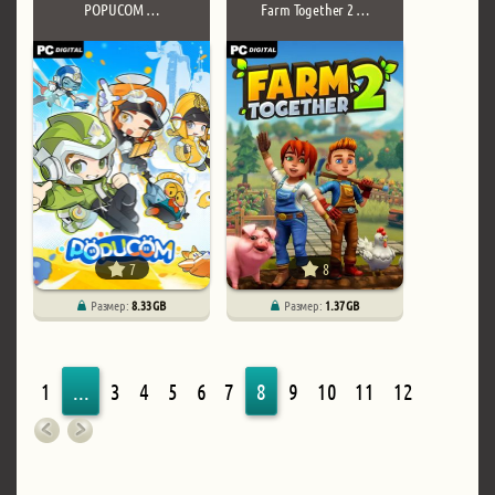
POPUCOM …
Farm Together 2 …
7
8
Размер:
8.33 GB
Размер:
1.37 GB
1
...
3
4
5
6
7
8
9
10
11
12