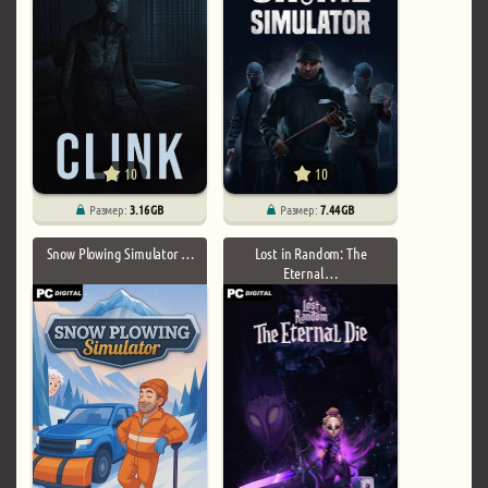
10
10
Размер:
3.16 GB
Размер:
7.44 GB
Snow Plowing Simulator …
Lost in Random: The
Eternal …