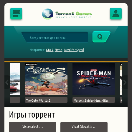
Например:
GTA 5,
Sims 4,
Need For Speed
The Outer Worlds 2
Marvel's Spider-Man: Miles
Ghost of
Игры торрент
Viscerafest …
Vivat Slovakia …