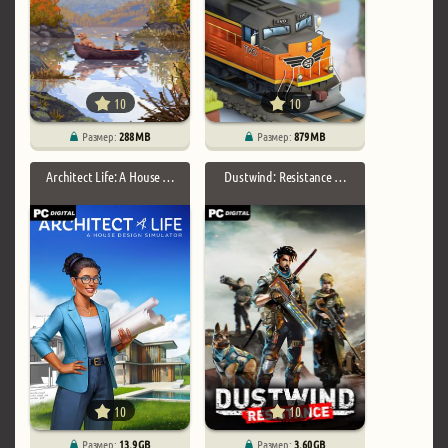
10
10
Размер:
288 MB
Размер:
879 MB
Architect Life: A House …
Dustwind: Resistance …
10
10
Размер:
13.9 GB
Размер:
3.60 GB