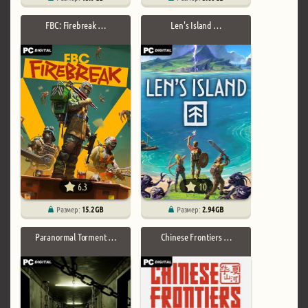
FBC: Firebreak …
Len's Island …
6.3
10
Размер:
15.2 GB
Размер:
2.94 GB
Paranormal Torment …
Chinese Frontiers …