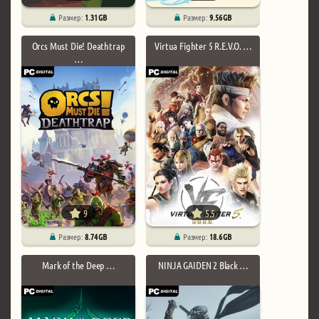
Размер:
1.31 GB
Размер:
9.56 GB
Orcs Must Die! Deathtrap
Virtua Fighter 5 R.E.V.O. …
…
9
5.5
Размер:
8.74 GB
Размер:
18.6 GB
Mark of the Deep …
NINJA GAIDEN 2 Black …