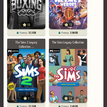
10
10
Размер:
12.5 GB
Размер:
5.06 GB
The Sims 2 Legacy
The Sims Legacy Collection
Collection …
…
7
5.5
Размер:
12.2 GB
Размер:
3.45 GB