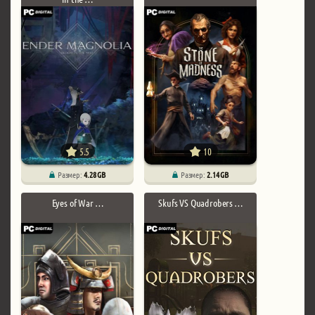
5.5
10
Размер:
4.28 GB
Размер:
2.14 GB
Eyes of War …
Skufs VS Quadrobers …