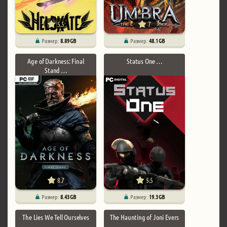
5.5
7
Размер:
8.89 GB
Размер:
48.1 GB
Age of Darkness: Final
Status One …
Stand …
8.7
5.5
Размер:
8.43 GB
Размер:
19.3 GB
The Lies We Tell Ourselves
The Haunting of Joni Evers
…
…