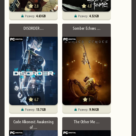
2.8
4.8
Размер:
4.63 GB
Размер:
4.32 GB
DISORDER …
Somber Echoes …
6.7
5
Размер:
13.7 GB
Размер:
9.96 GB
Code Alkonost: Awakening
The Other Me …
of …