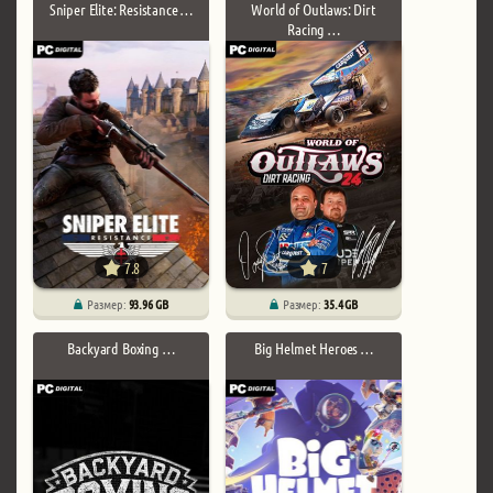
Sniper Elite: Resistance …
World of Outlaws: Dirt
Racing …
7.8
7
Размер:
93.96 GB
Размер:
35.4 GB
Backyard Boxing …
Big Helmet Heroes …