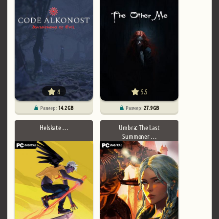
4
5.5
Размер:
14.2 GB
Размер:
27.9 GB
Helskate …
Umbra: The Last
Summoner …