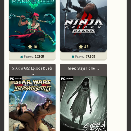
10
4.7
Размер:
5.28 GB
Размер:
79.8 GB
STAR WARS: Episode I: Jedi
Greed Stays Home …
…