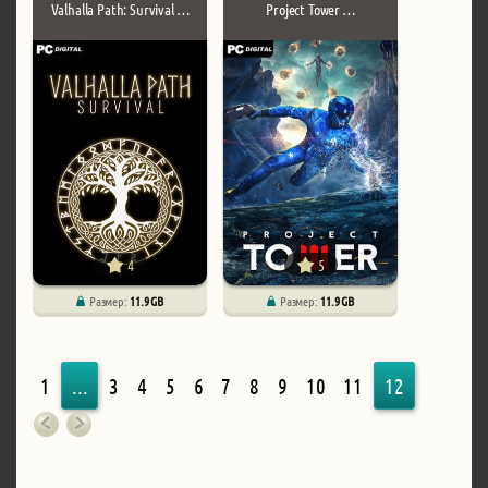
Valhalla Path: Survival …
Project Tower …
4
5
Размер:
11.9 GB
Размер:
11.9 GB
1
...
3
4
5
6
7
8
9
10
11
12