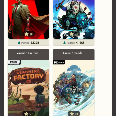
10
5.5
Размер:
9.32 GB
Размер:
4.16 GB
Learning Factory …
Eternal Strands …
5.7
10