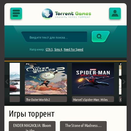
Например:
GTA 5,
Sims 4,
Need For Speed
The Outer Worlds 2
Marvel's Spider-Man: Miles
Ghost of
Игры торрент
ENDER MAGNOLIA: Bloom
The Stone of Madness …
in the …