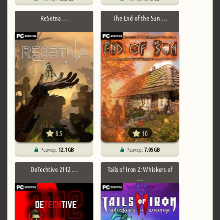
ReSetna …
The End of the Sun …
8.5
10
Размер:
12.1 GB
Размер:
7.05 GB
DeTechtive 2112 …
Tails of Iron 2: Whiskers of
…