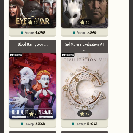
10
10
Размер:
4.73 GB
Размер:
5.06 GB
Blood Bar Tycoon …
Sid Meier's Civilization VII
…
7
7.7
Размер:
2.95 GB
Размер:
18.02 GB