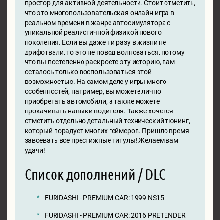
простор для активной деятельности. Стоит отметить,
что это многопользовательская онлайн игра в
реальном времени в жанре автосимулятора с
уникальной реалистичной физикой нового
поколения. Если вы даже ни разу в жизни не
дрифотвали, то это не повод волноваться, потому
что вы постепенно раскроете эту историю, вам
осталось только воспользоваться этой
возможностью. На самом деле у игры много
особенностей, например, вы можете лично
приобретать автомобили, а также можете
прокачивать навыки водителя. Также хочется
отметить отдельно детальный технический тюнинг,
который порадует многих геймеров. Пришло время
завоевать все престижные титулы! Желаем вам
удачи!
Список дополнений / DLC
FURIDASHI - PREMIUM CAR: 1999 NS15
FURIDASHI - PREMIUM CAR: 2016 PRETENDER