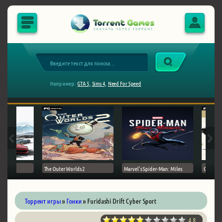
Например:
GTA 5,
Sims 4,
Need For Speed
The Outer Worlds 2
Marvel's Spider-Man: Miles
Ghost of
Торрент игры
»
Гонки
» Furidashi Drift Cyber Sport
4.8