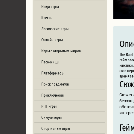
Инди игры
Квесты
Логические игры
Онлайн игры
Опи
Игры с открытым миром
The Road
геймплее
Песочницы
мистики.
свои нер
Платформеры
время за
Сюж
Поиск предметов
Приключения
Сюжетн
беззащ
РПГ игры
обстоя
интере
Симуляторы
Гей
Спортивные игры