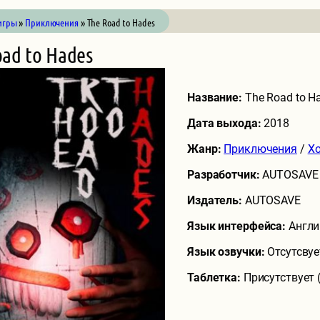
игры
»
Приключения
» The Road to Hades
oad to Hades
Название:
The Road to H
Дата выхода:
2018
Жанр:
Приключения
/
Хо
Разработчик:
AUTOSAVE
Издатель:
AUTOSAVE
Язык интерфейса:
Англи
Язык озвучки:
Отсутсвуе
Таблетка:
Присутствует 