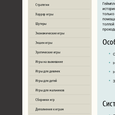
Геймпл
Стратегии
истори
Хоррор игры
только 
помощь 
Шутеры
толпой
проход
Экономические игры
Осо
Экшен игры
Эротические игры
С
Игры на выживание
Н
Игры для девочек
Н
Игры для детей
З
Игры для мальчиков
Сборники игр
Сис
Дополнения к играм