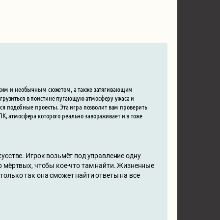
еским и необычным сюжетом, а также затягивающим
грузиться в поистине пугающую атмосферу ужаса и
ятся подобные проекты. Эта игра позволит вам проверить
К, атмосфера которого реально завораживает и в тоже
усстве. Игрок возьмёт под управление одну
р мёртвых, чтобы кое-что там найти. Жизненные
только так она сможет найти ответы на все