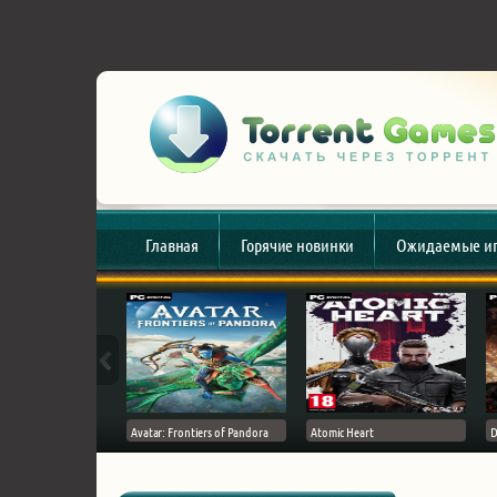
Главная
Горячие новинки
Ожидаемые и
esert
Avatar: Frontiers of Pandora
Atomic Heart
D