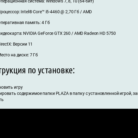
перационная система: Windows 7, 8, 10 (64-бит)
роцессор: Intel® Core™ i5-4460 @ 2,70 Гб / AMD
перативная память: 4 Гб
идеокарта: NVIDIA GeForce GTX 260 / AMD Radeon HD 5750
irectX: Версии 11
есто на диске: 7 Гб
рукция по установке:
новить игру
пировать содержимое папки PLAZA в папку с установленной игрой, з
ть