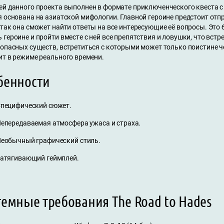
ей данного проекта выполнен в формате приключенческого квеста с 
я основана на азиатской мифологии. Главной героине предстоит отп
так она сможет найти ответы на все интересующие её вопросы. Это 
героине и пройти вместе с ней все препятствия и ловушки, что встре
 опасных существ, встретиться с которыми может только поистине ч
ит в режиме реального времени.
бенности
пецифический сюжет.
епередаваемая атмосфера ужаса и страха.
еобычный графический стиль.
атягивающий геймплей.
темные требования The Road to Hades