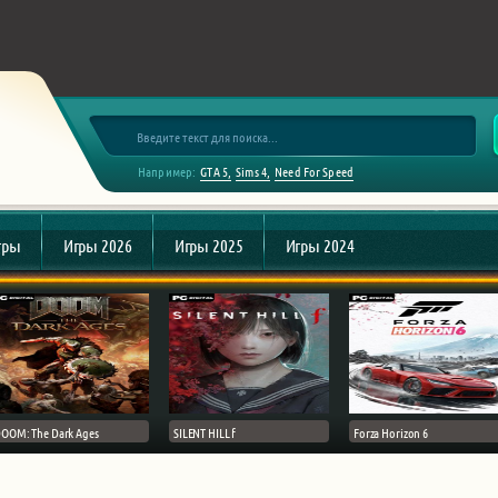
Например:
GTA 5
Sims 4
Need For Speed
гры
Игры 2026
Игры 2025
Игры 2024
OOM: The Dark Ages
SILENT HILL f
Forza Horizon 6