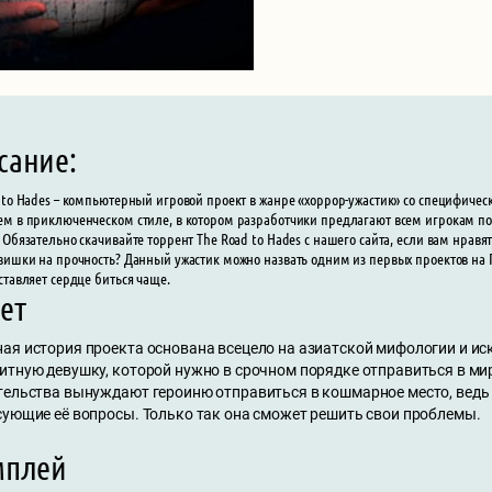
сание:
 to Hades – компьютерный игровой проект в жанре «хоррор-ужастик» со специфич
м в приключенческом стиле, в котором разработчики предлагают всем игрокам по
 Обязательно скачивайте торрент The Road to Hades с нашего сайта, если вам нрав
вишки на прочность? Данный ужастик можно назвать одним из первых проектов на П
ставляет сердце биться чаще.
ет
ая история проекта основана всецело на азиатской мифологии и иск
итную девушку, которой нужно в срочном порядке отправиться в ми
тельства вынуждают героиню отправиться в кошмарное место, ведь 
сующие её вопросы. Только так она сможет решить свои проблемы.
мплей