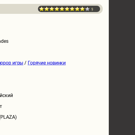
9
ades
ррор игры
/
Горячие новинки
йский
т
(PLAZA)