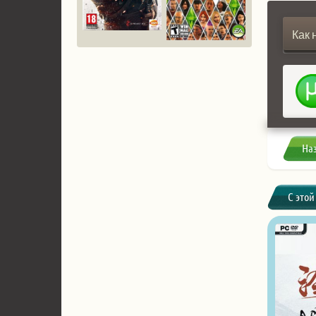
Как 
На
С этой