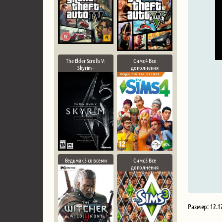
The Elder Scrolls V:
Симс 4 Все
Skyrim -
дополнения
Ведьмак 3 со всеми
Симс 3 Все
дополнения
Размер: 12.1