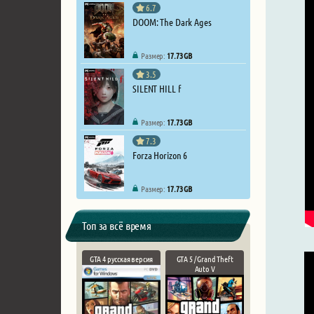
6.7
DOOM: The Dark Ages
Размер:
17.73 GB
3.5
SILENT HILL f
Размер:
17.73 GB
7.3
Forza Horizon 6
Размер:
17.73 GB
Топ за всё время
GTA 4 русская версия
GTA 5 / Grand Theft
Auto V