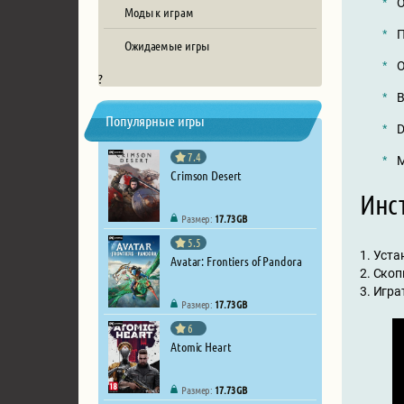
О
Моды к играм
П
Ожидаемые игры
О
?
В
Популярные игры
D
7.4
М
Crimson Desert
Инст
Размер:
17.73 GB
5.5
1. Уста
Avatar: Frontiers of Pandora
2. Ско
3. Игра
Размер:
17.73 GB
6
Atomic Heart
Размер:
17.73 GB