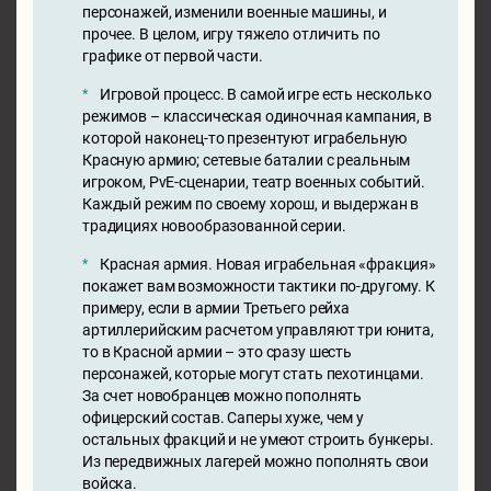
персонажей, изменили военные машины, и
прочее. В целом, игру тяжело отличить по
графике от первой части.
Игровой процесс. В самой игре есть несколько
режимов – классическая одиночная кампания, в
которой наконец-то презентуют играбельную
Красную армию; сетевые баталии с реальным
игроком, PvE-сценарии, театр военных событий.
Каждый режим по своему хорош, и выдержан в
традициях новообразованной серии.
Красная армия. Новая играбельная «фракция»
покажет вам возможности тактики по-другому. К
примеру, если в армии Третьего рейха
артиллерийским расчетом управляют три юнита,
то в Красной армии – это сразу шесть
персонажей, которые могут стать пехотинцами.
За счет новобранцев можно пополнять
офицерский состав. Саперы хуже, чем у
остальных фракций и не умеют строить бункеры.
Из передвижных лагерей можно пополнять свои
войска.