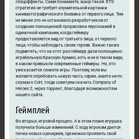
спецэффекты. Сами понимаете, жанр такой. RTS-
стратегия не требует изумительной картинки
кинематографического боевика от первого лица. Тем
не менее это не остановило разработчиков от
создания полноценной прорисовки персонажей в
одиночной кампании, когда геймеру
предоставляется вид от третьего лица, от первого
лица, чтобы наблюдать своих героев. Важно также
подметить, что на этот раз геймеру дали полноценно
играбельную Красную Армию, хоть и не в таком виде,
в каком привыкли современные геймеры. Но, это
уже касается сюжета игры. Поэтому, если вы
желаете опробовать новую часть серии, знаете не по
слухам о CoH, тогда советуем скачать Company of
Heroes 2, через торрент, благодаря возможностям
нашего сайта.
Геймплей
Во-вторых, игровой процесс. А в этом плане игрушка
получила больше изменений. С ходу игрокам дается
пачка новых сценариев, где можно проявить свой