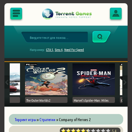
Например:
GTA 5,
Sims 4,
Need For Speed
The Outer Worlds 2
Marvel's Spider-Man: Miles
Ghost of
Торрент игры
»
Стратегии
» Company of Heroes 2
5.4