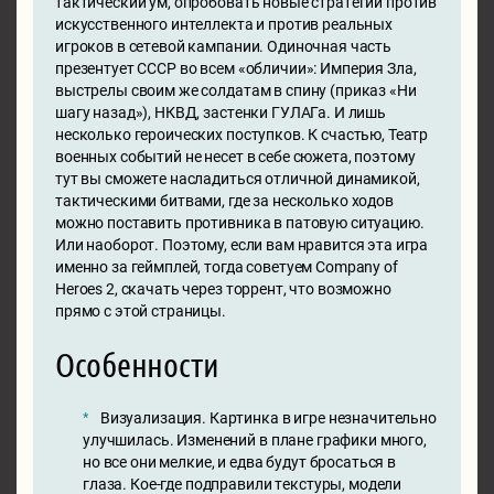
тактический ум, опробовать новые стратегии против
искусственного интеллекта и против реальных
игроков в сетевой кампании. Одиночная часть
презентует СССР во всем «обличии»: Империя Зла,
выстрелы своим же солдатам в спину (приказ «Ни
шагу назад»), НКВД, застенки ГУЛАГа. И лишь
несколько героических поступков. К счастью, Театр
военных событий не несет в себе сюжета, поэтому
тут вы сможете насладиться отличной динамикой,
тактическими битвами, где за несколько ходов
можно поставить противника в патовую ситуацию.
Или наоборот. Поэтому, если вам нравится эта игра
именно за геймплей, тогда советуем Company of
Heroes 2, скачать через торрент, что возможно
прямо с этой страницы.
Особенности
Визуализация. Картинка в игре незначительно
улучшилась. Изменений в плане графики много,
но все они мелкие, и едва будут бросаться в
глаза. Кое-где подправили текстуры, модели