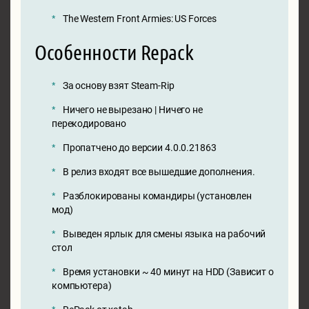
The Western Front Armies: US Forces
Особенности Repack
За основу взят Steam-Rip
Ничего не вырезано | Ничего не
перекодировано
Пропатчено до версии 4.0.0.21863
В релиз входят все вышедшие дополнения.
Разблокированы командиры (установлен
мод)
Выведен ярлык для смены языка на рабочий
стол
Время установки ~ 40 минут на HDD (Зависит о
компьютера)