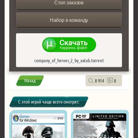
Стол заказов
Набор в команду
company_of_heroes_2_by_xatab.torrent
Назад
8 914
0
С этой игрой чаще всего смотрят: