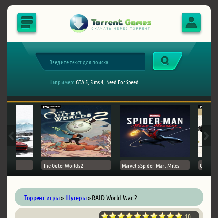
Например:
GTA 5,
Sims 4,
Need For Speed
The Outer Worlds 2
Marvel's Spider-Man: Miles
Ghost of
Торрент игры
»
Шутеры
» RAID World War 2
10