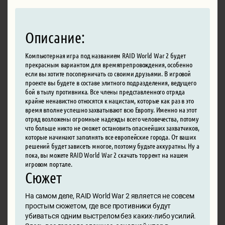
Описание:
Компьютерная игра под названием RAID World War 2 будет
прекрасным вариантом для времяпрепровождения, особенно
если вы хотите посоперничать со своими друзьями. В игровой
проекте вы будете в составе элитного подразделения, ведущего
бой в тылу противника. Все члены представленного отряда
крайне ненавистно относятся к нацистам, которые как раз в это
время вполне успешно захватывают всю Европу. Именно на этот
отряд возложены огромные надежды всего человечества, потому
что больше никто не сможет остановить опаснейших захватчиков,
которые начинают заполнять все европейские города. От ваших
решений будет зависеть многое, поэтому будьте аккуратны. Ну а
пока, вы можете RAID World War 2 скачать торрент на нашем
игровом портале.
Сюжет
На самом деле, RAID World War 2 является не совсем
простым сюжетом, где все противники будут
убиваться одним выстрелом без каких-либо усилий.