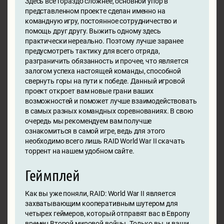
Здесь все гораздо сложнее, основной упор в
представленном проекте сделан именно на
командную игру, постоянное сотрудничество и
помощь друг другу. Выжить одному здесь
практически нереально. Поэтому лучше заранее
предусмотреть тактику для всего отряда,
разграничить обязанность и прочее, что является
залогом успеха настоящей команды, способной
свернуть горы на пути к победе. Данный игровой
проект откроет вам новые грани ваших
возможностей и поможет лучше взаимодействовать
в самых разных командных соревнованиях. В свою
очередь мы рекомендуем вам получше
ознакомиться в самой игре, ведь для этого
необходимо всего лишь RAID World War II скачать
торрент на нашем удобном сайте.
Геймплей
Как вы уже поняли, RAID: World War II является
захватывающим кооперативным шутером для
четырех геймеров, который отправят вас в Европу
времен Второй мировой войны. Только вы, и ваши