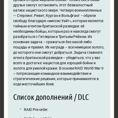
друзья смогут остановить этот безжалостный
натиск нацистского зверя. Четверо военнопленных
— Стерлинг, Ривит, Курган и Вольфганг – обрели
свободу благодаря «миссис Уайт», которая является
тайным агентом британской разведки: её
необходимы бойцы, которые раз и навсегда смогут
разобраться с Гитлером и Третьим Рейхом. Их
основная задача – сражаться без какой-либо
пощады и правил. Их награда – все немецкое золото,
до которого они смогут добраться. Задача главного
агента британской разведки – убедиться, что у вас
всего в достатке: нацистов для хорошей бойни и
золота для умелой кражи. В основе RAID: World War II
– потрясающее командное взаимодействие и
стратегические решения, которые принимаются в
ходе жесточайших боев.
Список дополнений / DLC
RAID Pre-order