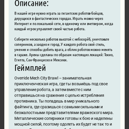
Описание:
В нашей игре нужно играть за гигантских роботов-бойцов,
дерущихся в фантастических городах. Играть можно через
Интернет и по локальной сети, в одиночку или вчетвером, когда
каждый игрок управляет своей частью робота.
Соберите несколько роботов высотой с небоскрёб, уничтожьте
соперников, а заодно и город. У каждого робота свой стиль,
умения и способы добить врага, а облик роботов можно менять
в гараже. Арены сделаны по образам настоящих локаций: Токио,
Египта, Сан-Франциско и Мексики.
Геймплей
Override Mech City Brawl – занимательная
приключенческая игра, где ты возьмёшь под свое
управление робота, а затем вместе с ним
отправишься на сражения с целью истребления
противника. Ты попадешь в мир уникального
файтинга, где сразишься с самыми сильными и
безжалостными представителями вражеского мира.
Металлические соперники готовы к бою и наделены
мощной силой, поэтому одолеть их будет не так то и