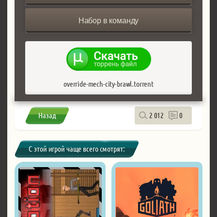
Набор в команду
override-mech-city-brawl.torrent
Назад
2 012
0
С этой игрой чаще всего смотрят: