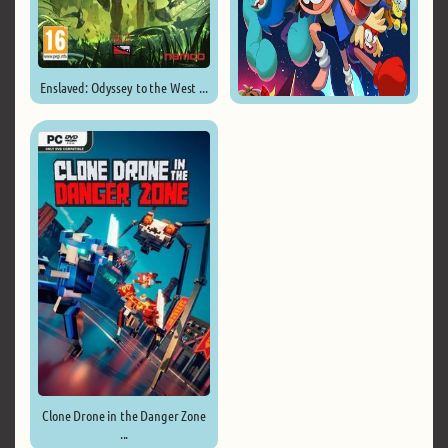
Enslaved: Odyssey to the West ...
OK K.O.! Let’s Play Heroes ...
Clone Drone in the Danger Zone
...