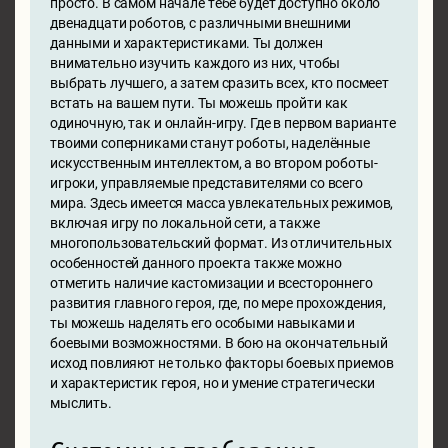
просто. В самом начале тебе будет доступно около
двенадцати роботов, с различными внешними
данными и характеристиками. Ты должен
внимательно изучить каждого из них, чтобы
выбрать лучшего, а затем сразить всех, кто посмеет
встать на вашем пути. Ты можешь пройти как
одиночную, так и онлайн-игру. Где в первом варианте
твоими соперниками станут роботы, наделённые
искусственным интеллектом, а во втором роботы-
игроки, управляемые представителями со всего
мира. Здесь имеется масса увлекательных режимов,
включая игру по локальной сети, а также
многопользовательский формат. Из отличительных
особенностей данного проекта также можно
отметить наличие кастомизации и всестороннего
развития главного героя, где, по мере прохождения,
ты можешь наделять его особыми навыками и
боевыми возможностями. В бою на окончательный
исход повлияют не только факторы боевых приемов
и характеристик героя, но и умение стратегически
мыслить.