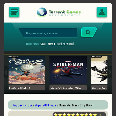
Например:
GTA 5,
Sims 4,
Need For Speed
The Outer Worlds 2
Marvel's Spider-Man: Miles
Ghost of Tsushima на 
Торрент игры
»
Игры 2018 года
» Override: Mech City Brawl
10