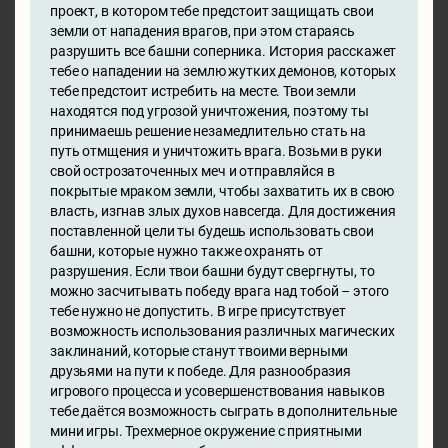
проект, в котором тебе предстоит защищать свои
земли от нападения врагов, при этом стараясь
разрушить все башни соперника. История расскажет
тебе о нападении на землю жутких демонов, которых
тебе предстоит истребить на месте. Твои земли
находятся под угрозой уничтожения, поэтому ты
принимаешь решение незамедлительно стать на
путь отмщения и уничтожить врага. Возьми в руки
свой острозаточенных меч и отправляйся в
покрытые мраком земли, чтобы захватить их в свою
власть, изгнав злых духов навсегда. Для достижения
поставленной цели ты будешь использовать свои
башни, которые нужно также охранять от
разрушения. Если твои башни будут свергнуты, то
можно засчитывать победу врага над тобой – этого
тебе нужно не допустить. В игре присутствует
возможность использования различных магических
заклинаний, которые станут твоими верными
друзьями на пути к победе. Для разнообразия
игрового процесса и усовершенствования навыков
тебе даётся возможность сыграть в дополнительные
мини игры. Трехмерное окружение с приятными