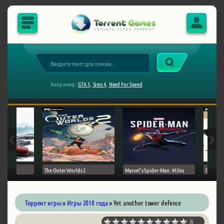
Например:
GTA 5,
Sims 4,
Need For Speed
The Outer Worlds 2
Marvel's Spider-Man: Miles
Ghost of
Торрент игры
»
Игры 2018 года
» Yet another tower defence
0