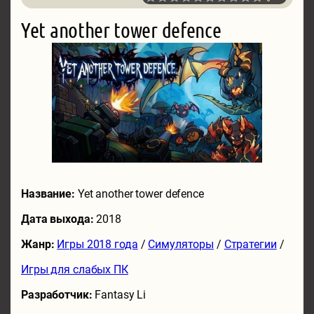
Yet another tower defence
Название:
Yet another tower defence
Дата выхода:
2018
Жанр:
Игры 2018 года
/
Симуляторы
/
Стратегии
/
Игры для слабых ПК
Разработчик:
Fantasy Li