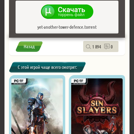
yet-another-tower-defence.torrent
Назад
1 894
0
С этой игрой чаще всего смотрят: