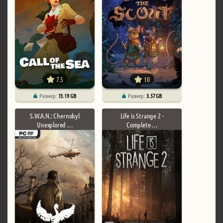
7.5
10
Размер:
13.19 GB
Размер:
3.57 GB
S.W.A.N.: Chernobyl
Life is Strange 2 -
Unexplored …
Complete …