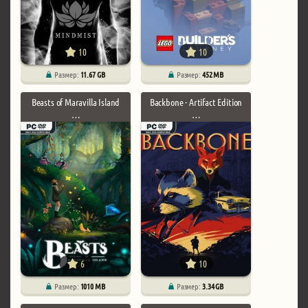
10
10
Размер:
11.67 GB
Размер:
452 MB
Beasts of Maravilla Island
Backbone - Artifact Edition
…
…
6
10
Размер:
1010 MB
Размер:
3.34 GB