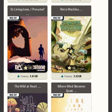
Dr Livingstone, I Presume?
Retro Machina …
…
10
10
Размер:
3.61 GB
Размер:
3.32 GB
The Wild at Heart …
Where Wind Becomes
Quiet …