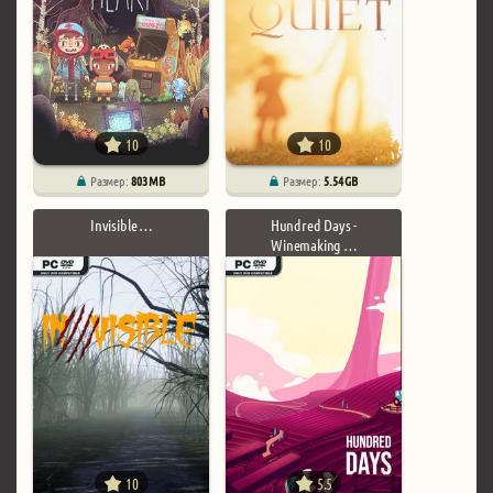
10
10
Размер:
803 MB
Размер:
5.54 GB
Invisible …
Hundred Days -
Winemaking …
10
5.5