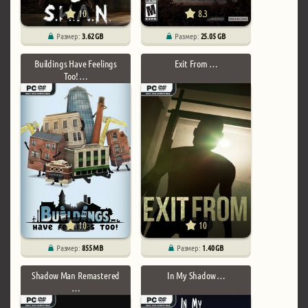
10
8.3
Размер:
3.62 GB
Размер:
25.05 GB
Buildings Have Feelings
Exit From …
Too! …
10
10
Размер:
855 MB
Размер:
1.40 GB
Shadow Man Remastered
In My Shadow …
…