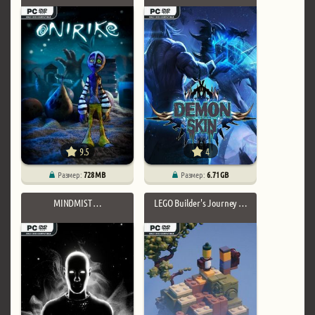
9.5
4
Размер:
728 MB
Размер:
6.71 GB
MINDMIST …
LEGO Builder's Journey …