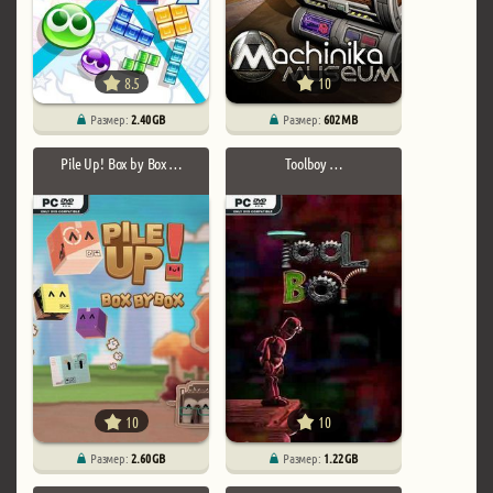
8.5
10
Размер:
2.40 GB
Размер:
602 MB
Pile Up! Box by Box …
Toolboy …
10
10
Размер:
2.60 GB
Размер:
1.22 GB