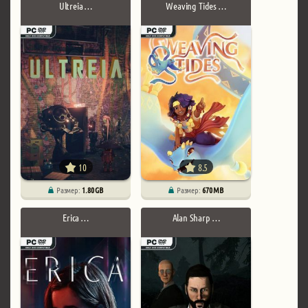
Ultreia …
Weaving Tides …
10
8.5
Размер:
1.80 GB
Размер:
670 MB
Erica …
Alan Sharp …