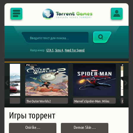
Например:
GTA 5,
Sims 4,
Need For Speed
The Outer Worlds 2
Marvel's Spider-Man: Miles
Ghost of
Игры торрент
Onirike …
Demon Skin …