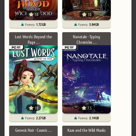
10
10
Размер:
1.72 GB
Размер:
5.04 GB
Lost Words: Beyond the
Nanotale - Typing
Page …
Chronicles …
10
7.5
Размер:
2.27 GB
Размер:
2.14 GB
Genesis Noir - Cosmic …
Kaze and the Wild Masks
…