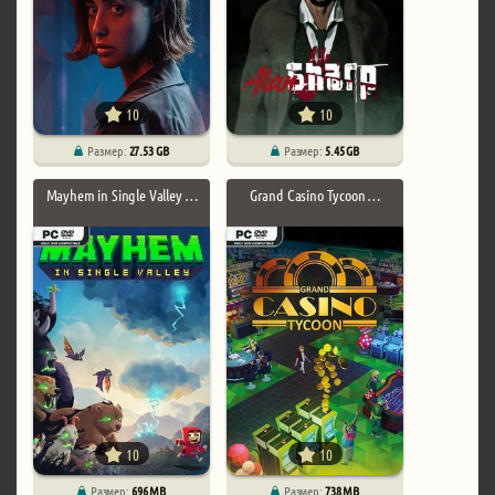
10
10
Размер:
27.53 GB
Размер:
5.45 GB
Mayhem in Single Valley …
Grand Casino Tycoon …
10
10
Размер:
696 MB
Размер:
738 MB