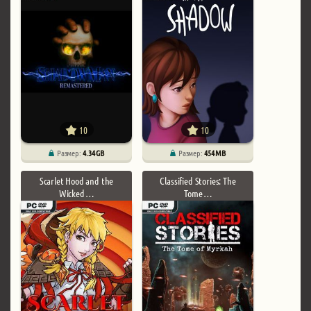
10
10
Размер:
4.34 GB
Размер:
454 MB
Scarlet Hood and the
Classified Stories: The
Wicked …
Tome …