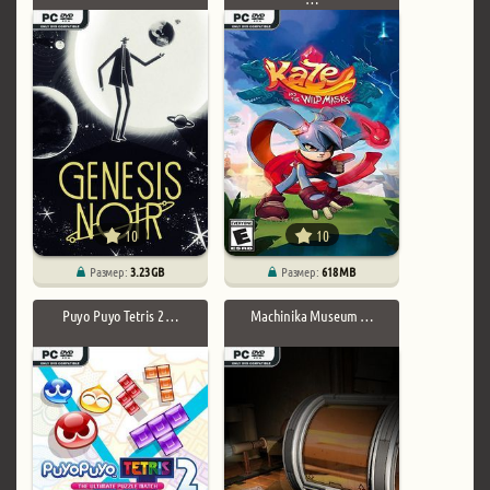
10
10
Размер:
3.23 GB
Размер:
618 MB
Puyo Puyo Tetris 2 …
Machinika Museum …