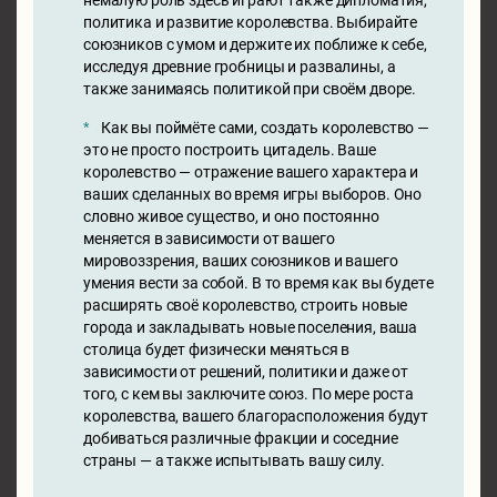
немалую роль здесь играют также дипломатия,
политика и развитие королевства. Выбирайте
союзников с умом и держите их поближе к себе,
исследуя древние гробницы и развалины, а
также занимаясь политикой при своём дворе.
Как вы поймёте сами, создать королевство —
это не просто построить цитадель. Ваше
королевство — отражение вашего характера и
ваших сделанных во время игры выборов. Оно
словно живое существо, и оно постоянно
меняется в зависимости от вашего
мировоззрения, ваших союзников и вашего
умения вести за собой. В то время как вы будете
расширять своё королевство, строить новые
города и закладывать новые поселения, ваша
столица будет физически меняться в
зависимости от решений, политики и даже от
того, с кем вы заключите союз. По мере роста
королевства, вашего благорасположения будут
добиваться различные фракции и соседние
страны — а также испытывать вашу силу.