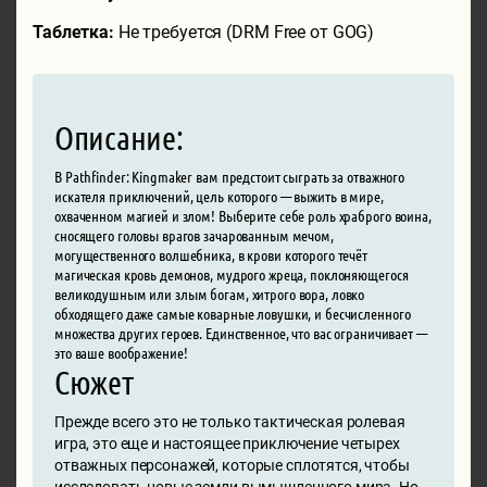
Таблетка:
Не требуется (DRM Free от GOG)
Описание:
В Pathfinder: Kingmaker вам предстоит сыграть за отважного
искателя приключений, цель которого — выжить в мире,
охваченном магией и злом! Выберите себе роль храброго воина,
сносящего головы врагов зачарованным мечом,
могущественного волшебника, в крови которого течёт
магическая кровь демонов, мудрого жреца, поклоняющегося
великодушным или злым богам, хитрого вора, ловко
обходящего даже самые коварные ловушки, и бесчисленного
множества других героев. Единственное, что вас ограничивает —
это ваше воображение!
Сюжет
Прежде всего это не только тактическая ролевая
игра, это еще и настоящее приключение четырех
отважных персонажей, которые сплотятся, чтобы