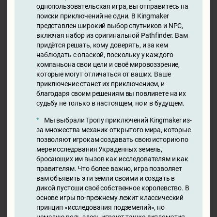
однопользовательская игра, вы отправитесь на
поиски приключений не одни. В Kingmaker
представлен широкий выбор спутников и NPC,
включая набор из оригинальной Pathfinder. Вам
придётся решать, кому доверять, и за кем
наблюдать с опаской, поскольку у каждого
компаньона свои цели и своё мировоззрение,
которые могут отличаться от ваших. Ваше
приключение станет их приключением, и
благодаря своим решениям вы повлияете на их
судьбу не только в настоящем, но и в будущем.
Мы выбрали Тропу приключений Kingmaker из-
за множества механик открытого мира, которые
позволяют игрокам создавать свою историю по
мере исследования Украденных земель,
бросающих им вызов как исследователям и как
правителям. Что более важно, игра позволяет
вам объявить эти земли своими и создать в
дикой пустоши своё собственное королевство. В
основе игры по-прежнему лежит классический
принцип «исследования подземелий», но