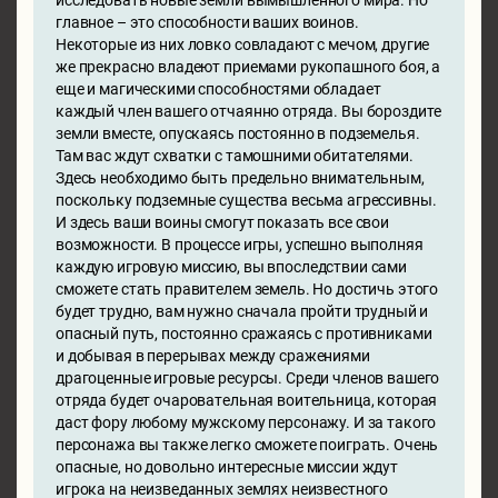
исследовать новые земли вымышленного мира. Но
главное – это способности ваших воинов.
Некоторые из них ловко совладают с мечом, другие
же прекрасно владеют приемами рукопашного боя, а
еще и магическими способностями обладает
каждый член вашего отчаянно отряда. Вы бороздите
земли вместе, опускаясь постоянно в подземелья.
Там вас ждут схватки с тамошними обитателями.
Здесь необходимо быть предельно внимательным,
поскольку подземные существа весьма агрессивны.
И здесь ваши воины смогут показать все свои
возможности. В процессе игры, успешно выполняя
каждую игровую миссию, вы впоследствии сами
сможете стать правителем земель. Но достичь этого
будет трудно, вам нужно сначала пройти трудный и
опасный путь, постоянно сражаясь с противниками
и добывая в перерывах между сражениями
драгоценные игровые ресурсы. Среди членов вашего
отряда будет очаровательная воительница, которая
даст фору любому мужскому персонажу. И за такого
персонажа вы также легко сможете поиграть. Очень
опасные, но довольно интересные миссии ждут
игрока на неизведанных землях неизвестного