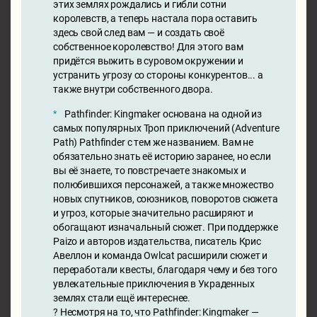
этих землях рождались и гибли сотни
королевств, а теперь настала пора оставить
здесь свой след вам — и создать своё
собственное королевство! Для этого вам
придётся выжить в суровом окружении и
устранить угрозу со стороны конкурентов... а
также внутри собственного двора.
Pathfinder: Kingmaker основана на одной из
самых популярных Троп приключений (Adventure
Path) Pathfinder с тем же названием. Вам не
обязательно знать её историю заранее, но если
вы её знаете, то повстречаете знакомых и
полюбившихся персонажей, а также множество
новых спутников, союзников, поворотов сюжета
и угроз, которые значительно расширяют и
обогащают изначальный сюжет. При поддержке
Paizo и авторов издательства, писатель Крис
Авеллон и команда Owlcat расширили сюжет и
переработали квесты, благодаря чему и без того
увлекательные приключения в Украденных
землях стали ещё интереснее.
? Несмотря на то, что Pathfinder: Kingmaker —