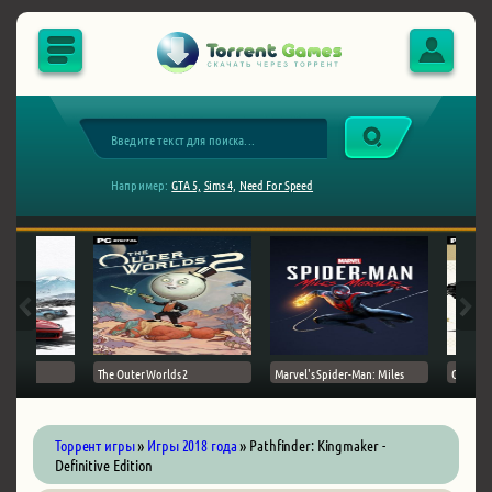
Например:
GTA 5,
Sims 4,
Need For Speed
The Outer Worlds 2
Marvel's Spider-Man: Miles
Ghost of
Торрент игры
»
Игры 2018 года
» Pathfinder: Kingmaker -
Definitive Edition