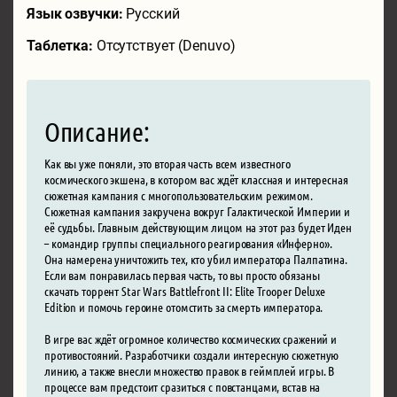
Язык озвучки:
Русский
Таблетка:
Отсутствует (Denuvo)
Описание:
Как вы уже поняли, это вторая часть всем известного
космического экшена, в котором вас ждёт классная и интересная
сюжетная кампания с многопользовательским режимом.
Сюжетная кампания закручена вокруг Галактической Империи и
её судьбы. Главным действующим лицом на этот раз будет Иден
– командир группы специального реагирования «Инферно».
Она намерена уничтожить тех, кто убил императора Палпатина.
Если вам понравилась первая часть, то вы просто обязаны
скачать торрент Star Wars Battlefront II: Elite Trooper Deluxe
Edition и помочь героине отомстить за смерть императора.
В игре вас ждёт огромное количество космических сражений и
противостояний. Разработчики создали интересную сюжетную
линию, а также внесли множество правок в геймплей игры. В
процессе вам предстоит сразиться с повстанцами, встав на