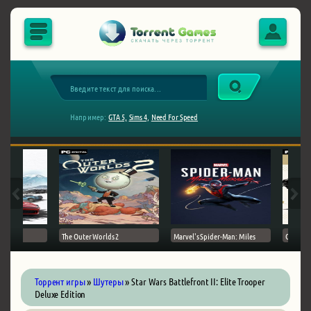
Например:
GTA 5,
Sims 4,
Need For Speed
The Outer Worlds 2
Marvel's Spider-Man: Miles
Ghost of
Торрент игры
»
Шутеры
» Star Wars Battlefront II: Elite Trooper
Deluxe Edition