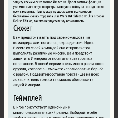
защиту космических воинов Империи. Две огромные фракции
уже много лет ведут непрекращающуюся войну за господство во
всей галактике. Наш трекер предоставляет возможность
бесплатной скачки торрента Star Wars Battlefront II: Elite Trooper
Deluxe Edition, так что не упустите эту возможность.
Сюжет
Вам предстоит взять под своё командование
командира элитного спецподразделения Иден.
Вместе со своей командой она отправляется
выполнять различные миссии. Вам предстоит
защитить Империю от посягательств грозных
повстанцев. В новой версии очень много различного
оружия, которое вы сможете использовать в борьбе
с врагом. Подавите восстание повстанцев на всех
локациях, ведь только так можно обезопасить
людей Империи.
Геймплей
В игре присутствует одиночный и
многопользовательский режим. Выбирайте себе
любого персонажа и отправляйтесь прокачивать его