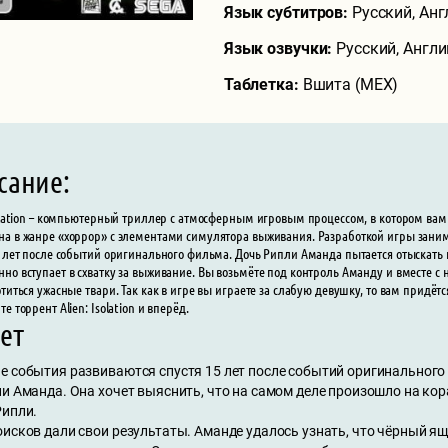
Язык субтитров:
Русский, Ан
Язык озвучки:
Русский, Англ
Таблетка:
Вшита (MEX)
сание:
solation – компьютерный триллер с атмосферным игровым процессом, в котором вам 
а в жанре «хоррор» с элементами симулятора выживания. Разработкой игры занима
5 лет после событий оригинального фильма. Дочь Рипли Аманда пытается отыскать
но вступает в схватку за выживание. Вы возьмёте под контроль Аманду и вместе с 
отиться ужасные твари. Так как в игре вы играете за слабую девушку, то вам придёт
е торрент Alien: Isolation и вперёд.
ет
е события развиваются спустя 15 лет после событий оригинального
и Аманда. Она хочет выяснить, что на самом деле произошло на кор
Рипли.
исков дали свои результаты. Аманде удалось узнать, что чёрный ящ