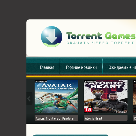
Главная
Горячие новинки
Ожидаемые и
esert
Avatar: Frontiers of Pandora
Atomic Heart
D