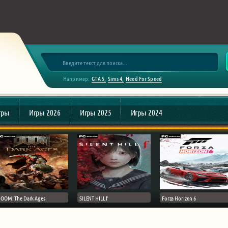
Например:
GTA 5
Sims 4
Need For Speed
гры
Игры 2026
Игры 2025
Игры 2024
OOM: The Dark Ages
SILENT HILL f
Forza Horizon 6