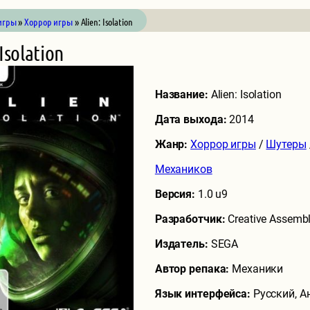
игры
»
Хоррор игры
» Alien: Isolation
 Isolation
Название:
Alien: Isolation
Дата выхода:
2014
Жанр:
Хоррор игры
/
Шутеры
Механиков
Версия:
1.0 u9
Разработчик:
Creative Assemb
Издатель:
SEGA
Автор репака:
Механики
Язык интерфейса:
Русский, А