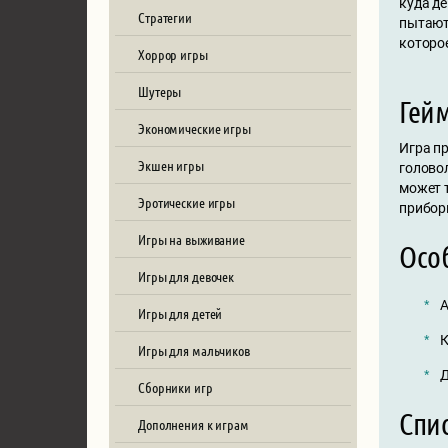
куда де
Стратегии
пытаютс
которое
Хоррор игры
Шутеры
Гей
Экономические игры
Игра п
Экшен игры
голово
может 
Эротические игры
прибор
Игры на выживание
Осо
Игры для девочек
А
Игры для детей
К
Игры для мальчиков
Д
Сборники игр
Спи
Дополнения к играм