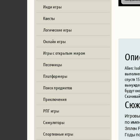
Инди игры
Квесты
Логические игры
Онлайн игры
Игры с открытым миром
Опи
Песочницы
Alien: I
выполнен
Платформеры
спустя 1
вынужден
Поиск предметов
будут ох
Скачивайт
Приключения
Сюж
РПГ игры
Игровы
Симуляторы
по имен
Эллен 
Спортивные игры
Годы по