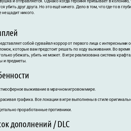
вушка и отправляется. Однако когда героиня прибывает в колонию, 
я убить друг друга. Но это ещё ничего. Дело в том, что где-то в гл
 не щадит никого.
мплей
редставляет собой сурвайвл-хоррор от первого лица с интересными 
ломок, которые вам предстоит решать по ходу выживания. Во время
только убежать, убить не может. В игре реализована система крафт
ы и предметы.
бенности
тмосферное выживание в мрачном игровом мире.
расивая графика. Все локации в игре выполнены в стиле оригиналь
етально проработанные противники.
сок дополнений / DLC