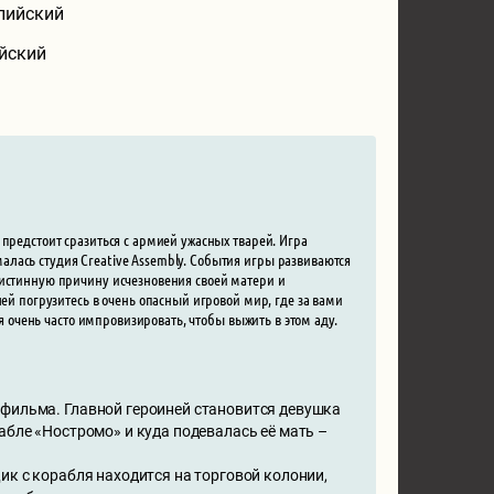
глийский
ийский
предстоит сразиться с армией ужасных тварей. Игра
лась студия Creative Assembly. События игры развиваются
 истинную причину исчезновения своей матери и
ней погрузитесь в очень опасный игровой мир, где за вами
ся очень часто импровизировать, чтобы выжить в этом аду.
 фильма. Главной героиней становится девушка
абле «Ностромо» и куда подевалась её мать –
ик с корабля находится на торговой колонии,