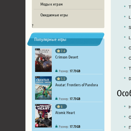
Моды к играм
T
Ожидаемые игры
L
?
S
L
Популярные игры
C
7.4
Crimson Desert
C
T
Размер:
17.73 GB
5.5
D
Avatar: Frontiers of Pandora
Осо
Размер:
17.73 GB
6
Н
Atomic Heart
О
Размер:
17.73 GB
П