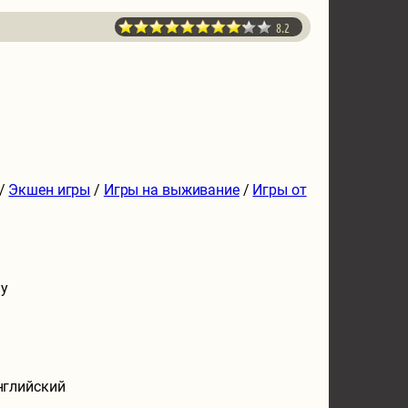
8.2
/
Экшен игры
/
Игры на выживание
/
Игры от
ly
нглийский