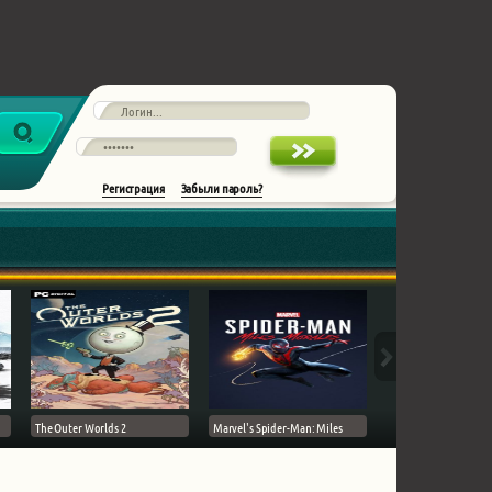
Регистрация
Забыли пароль?
The Outer Worlds 2
Marvel's Spider-Man: Miles
Ghost of Tsushima на 