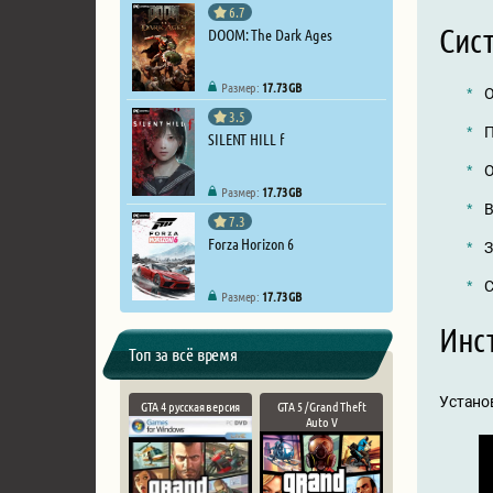
6.7
Сист
DOOM: The Dark Ages
Размер:
17.73 GB
О
3.5
П
SILENT HILL f
О
Размер:
17.73 GB
В
7.3
Forza Horizon 6
З
С
Размер:
17.73 GB
Инст
Топ за всё время
Установ
GTA 4 русская версия
GTA 5 / Grand Theft
Auto V