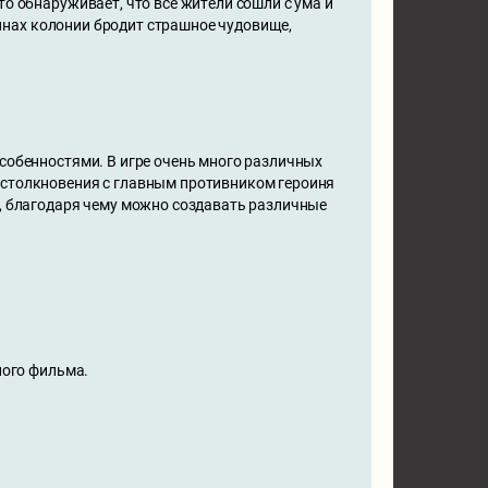
то обнаруживает, что все жители сошли с ума и
убинах колонии бродит страшное чудовище,
особенностями. В игре очень много различных
 столкновения с главным противником героиня
а, благодаря чему можно создавать различные
ного фильма.