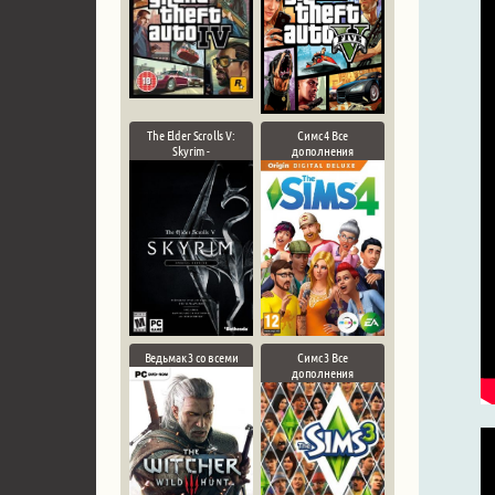
The Elder Scrolls V:
Симс 4 Все
Skyrim -
дополнения
Ведьмак 3 со всеми
Симс 3 Все
дополнения