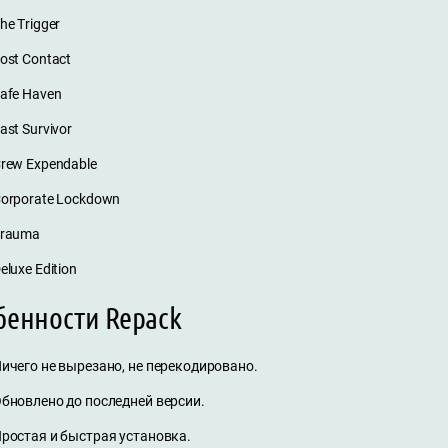
he Trigger
ost Contact
afe Haven
ast Survivor
rew Expendable
orporate Lockdown
rauma
eluxe Edition
бенности Repack
ичего не вырезано, не перекодировано.
бновлено до последней версии.
ростая и быстрая установка.