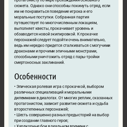
протагонисту по мере прохождения основного
сюжета. Однако они способны покинуть отряд, если
им не понравиться поведение игрока и его
моральные поступки. Собранная партия
путешествует по многочисленным локациям,
выполняет квесты, прокачивает уровень и
обзаводится новой экипировкой. К прокачке
персонажей следует подойти очень внимательно,
ведь им нередко придется сталкиваться с могучими
драконами и прочими эпичными монстрами,
способными уничтожить отряд с пары-тройки
смертоносных заклинаний.
Особенности
• Эпическая ролевая игра с прокачкой, выбором
различных специализаций и моральными
дилеммами в диалогах. От многих реплик, сказанных
протагонистом, зависит развитие сюжета и судьба
второстепенных персонажей;
• Шесть совершенно разных предысторий на выбор
при создании главного героя;
• Хардкорные бои в реальном времени с