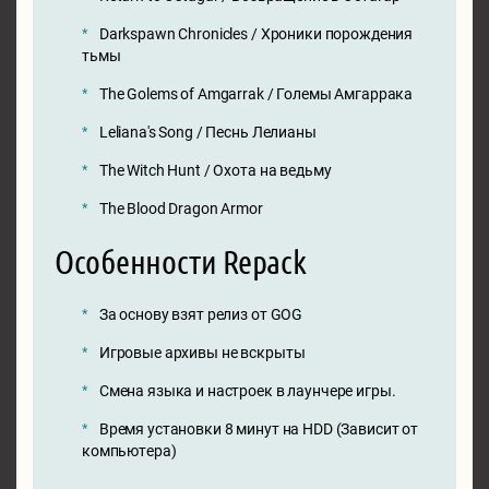
Darkspawn Chronicles / Хроники порождения
тьмы
The Golems of Amgarrak / Големы Амгаррака
Leliana's Song / Песнь Лелианы
The Witch Hunt / Охота на ведьму
The Blood Dragon Armor
Особенности Repack
За основу взят релиз от GOG
Игровые архивы не вскрыты
Смена языка и настроек в лаунчере игры.
Время установки 8 минут на HDD (Зависит от
компьютера)