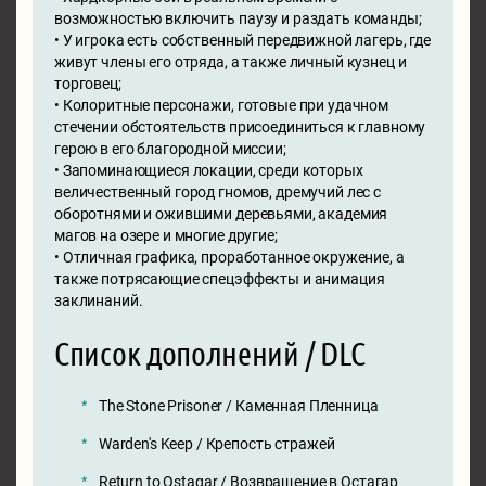
возможностью включить паузу и раздать команды;
• У игрока есть собственный передвижной лагерь, где
живут члены его отряда, а также личный кузнец и
торговец;
• Колоритные персонажи, готовые при удачном
стечении обстоятельств присоединиться к главному
герою в его благородной миссии;
• Запоминающиеся локации, среди которых
величественный город гномов, дремучий лес с
оборотнями и ожившими деревьями, академия
магов на озере и многие другие;
• Отличная графика, проработанное окружение, а
также потрясающие спецэффекты и анимация
заклинаний.
Список дополнений / DLC
The Stone Prisoner / Каменная Пленница
Warden's Keep / Крепость стражей
Return to Ostagar / Возвращение в Остагар