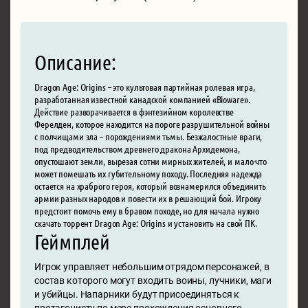
Описание:
Dragon Age: Origins – это культовая партийная ролевая игра,
разработанная известной канадской компанией «Bioware».
Действие разворачивается в фэнтезийном королевстве
Ферелден, которое находится на пороге разрушительной войны
с полчищами зла – порождениями тьмы. Безжалостные враги,
под предводительством древнего дракона Архидемона,
опустошают земли, вырезая сотни мирных жителей, и мало-что
может помешать их губительному походу. Последняя надежда
остается на храброго героя, который вознамерился объединить
армии разных народов и повести их в решающий бой. Игроку
предстоит помочь ему в бравом походе, но для начала нужно
скачать торрент Dragon Age: Origins и установить на свой ПК.
Геймплей
Игрок управляет небольшим отрядом персонажей, в
состав которого могут входить воины, лучники, маги
и убийцы. Напарники будут присоединяться к